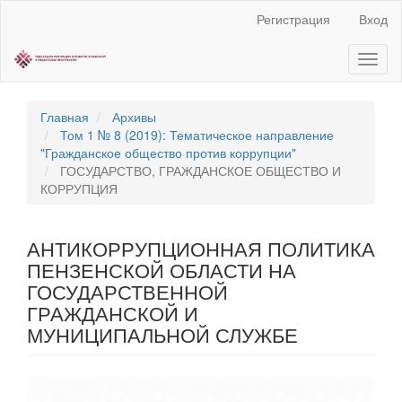
Быстрый
Регистрация
Вход
переход
к
Toggl
содержанию
naviga
страницы
Главная
навигация
Главная
Архивы
Основное
Том 1 № 8 (2019): Тематическое направление
содержание
"Гражданское общество против коррупции"
Боковая
ГОСУДАРСТВО, ГРАЖДАНСКОЕ ОБЩЕСТВО И
панель
КОРРУПЦИЯ
АНТИКОРРУПЦИОННАЯ ПОЛИТИКА
ПЕНЗЕНСКОЙ ОБЛАСТИ НА
ГОСУДАРСТВЕННОЙ
ГРАЖДАНСКОЙ И
МУНИЦИПАЛЬНОЙ СЛУЖБЕ
Статья