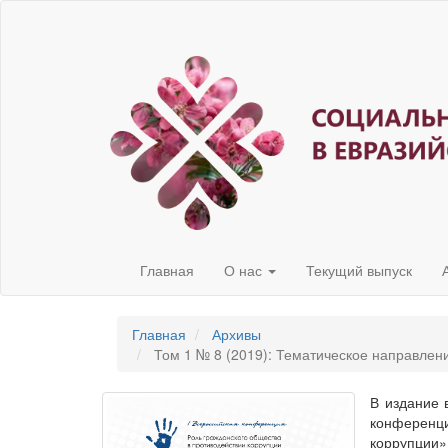
Быстрый
переход
к
содержанию
страницы
Главная
навигация
Основное
содержание
Боковая
панель
Главная
О нас
Текущий выпуск
Главная
Архивы
Том 1 № 8 (2019): Тематическое направлен
В издание 
конференц
коррупции