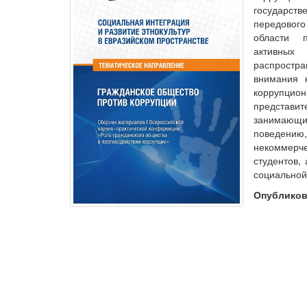
государст
передового
области п
активных
распростр
внимания 
коррупци
представит
занимающ
поведени
некоммерче
студентов,
социальной
Опублико