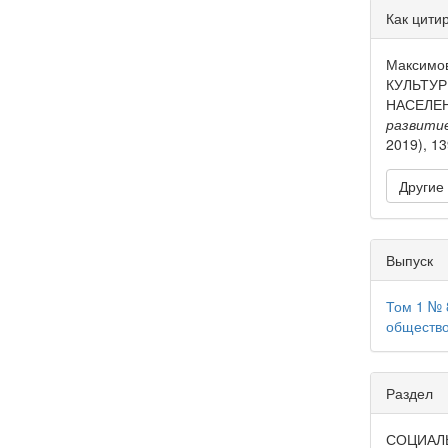
Дета
Как цити
стать
Максимов
КУЛЬТУ
НАСЕЛЕ
развити
2019), 13
Другие
Выпуск
Том 1 № 
общество
Раздел
СОЦИАЛ