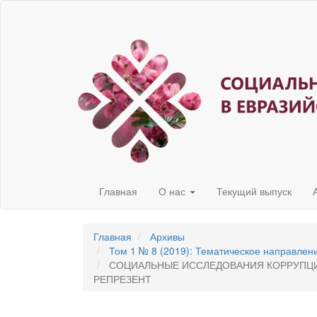
Быстрый
переход
к
содержанию
страницы
Главная
навигация
Основное
содержание
Боковая
панель
Главная
О нас
Текущий выпуск
Главная
Архивы
Том 1 № 8 (2019): Тематическое направлен
СОЦИАЛЬНЫЕ ИССЛЕДОВАНИЯ КОРРУПЦИ
РЕПРЕЗЕНТ