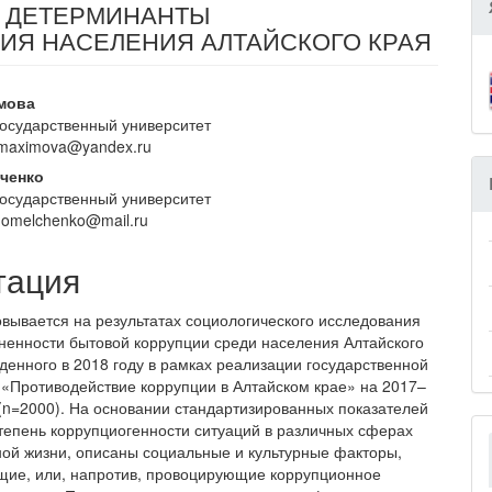
Е ДЕТЕРМИНАНТЫ
ИЯ НАСЕЛЕНИЯ АЛТАЙСКОГО КРАЯ
вное
имова
государственный университет
ржание
t-maximova@yandex.ru
и
ьченко
государственный университет
a.omelchenko@mail.ru
тация
овывается на результатах социологического исследования
ненности бытовой коррупции среди населения Алтайского
еденного в 2018 году в рамках реализации государственной
«Противодействие коррупции в Алтайском крае» на 2017–
 (n=2000). На основании стандартизированных показателей
тепень коррупциогенности ситуаций в различных сферах
ой жизни, описаны социальные и культурные факторы,
ие, или, напротив, провоцирующие коррупционное