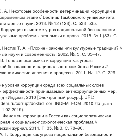
О. А. Некоторые особенности детерминации коррупции в
современном этапе // Вестник Тамбовского университета.
нитарные науки. 2013. № 12 (128). С. 533–535.
. Коррупция в системе угроз национальной безопасности
туальные проблемы экономики и права. 2015. № 1 (33). С.
, Нестик Т. А. «Плохие» законы или культурные традиции? //
ые науки и современность. 2002. №. 5. С. 35–47.
В. Теневая экономика и коррупция как угрозы
кой безопасности национального хозяйства России //
экономические явления и процессы. 2011. №. 12. С. 226–
е уровня коррупции среди всех социальных слоев
и эффективности принимаемых антикоррупционных мер.
нд «Индем», 2010 [Электронный ресурс]. URL:
indem.ru/corrupt/doklad_cor_INDEM_FOM_2010.zip (дата
 1.02.2019).
А. Феномен коррупции в России как социополитическая,
урная и социально-психологическая проблема //
ский журнал. 2014. Т. 35. № 3. С. 78–90.
А. Г. Коррупция как угроза национальной безопасности: