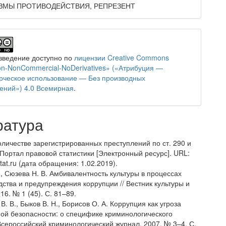
ЗМЫ ПРОТИВОДЕЙСТВИЯ, РЕПРЕЗЕНТ
зведение доступно по
лицензии Creative Commons
tion-NonCommercial-NoDerivatives» («Атрибуция —
ческое использование — Без производных
ений») 4.0 Всемирная
.
ратура
оличестве зарегистрированных преступлений по ст. 290 и
 Портал правовой статистики [Электронный ресурс]. URL:
estat.ru (дата обращения: 1.02.2019).
., Сюзева Н. В. Амбивалентность культуры в процессах
дства и предупреждения коррупции // Вестник культуры и
016. № 1 (45). С. 81–89.
В. В., Быков В. Н., Борисов О. А. Коррупция как угроза
ой безопасности: о специфике криминологического
 Всероссийский криминологический журнал. 2007. № 3–4. С.