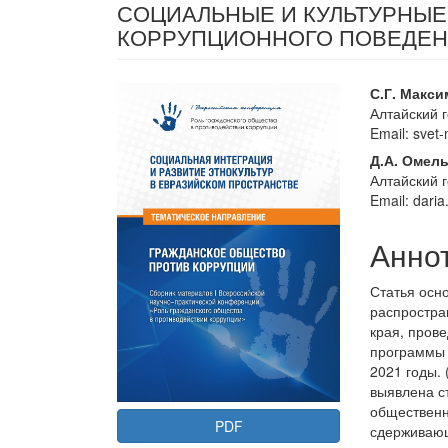
СОЦИАЛЬНЫЕ И КУЛЬТУРНЫ
КОРРУПЦИОННОГО ПОВЕДЕН
Статья
Осно
С.Г. Макс
Алтайский 
боковой
соде
Email: sve
панели
стать
Д.А. Омел
Алтайский 
Email: dari
Анно
Статья осн
распростра
края, пров
программы 
2021 годы.
выявлена с
общественн
PDF
сдерживающ