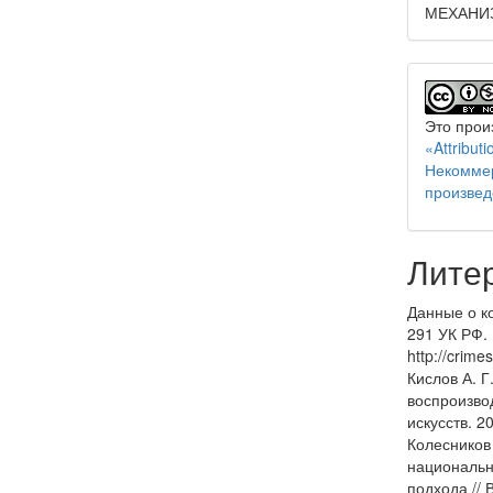
МЕХАНИ
Это прои
«Attribu
Некоммер
произвед
Лите
Данные о к
291 УК РФ.
http://crim
Кислов А. Г
воспроизво
искусств. 2
Колесников 
национальн
подхода //