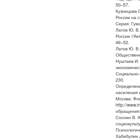
50–57.
Кузнецова 
России на 
Серия: Гума
Латов Ю. В
России //Ак
46–52.
Латов Ю. В.
Общественн
Нуштаев И. 
экономичес
Социально-
230.
Определени
населения 
Москва: Фо
http://www.
обращения:
Соснин В. 
социокульт
Психологиче
Хабибулин 