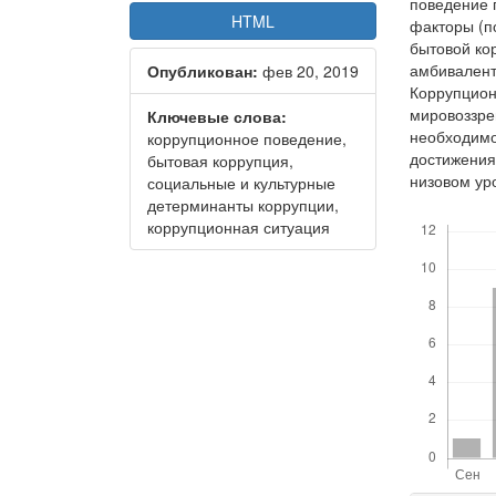
поведение 
HTML
факторы (п
бытовой ко
амбивалент
Опубликован:
фев 20, 2019
Коррупцион
мировоззре
Ключевые слова:
необходимо
коррупционное поведение,
достижения
бытовая коррупция,
низовом ур
социальные и культурные
детерминанты коррупции,
Скачивания
коррупционная ситуация