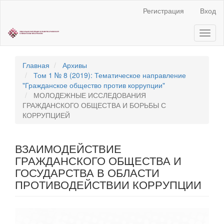
Быстрый
Регистрация
Вход
переход
к
Toggl
содержанию
naviga
страницы
Главная
навигация
Главная
Архивы
Основное
Том 1 № 8 (2019): Тематическое направление
содержание
"Гражданское общество против коррупции"
Боковая
МОЛОДЕЖНЫЕ ИССЛЕДОВАНИЯ
панель
ГРАЖДАНСКОГО ОБЩЕСТВА И БОРЬБЫ С
КОРРУПЦИЕЙ
ВЗАИМОДЕЙСТВИЕ
ГРАЖДАНСКОГО ОБЩЕСТВА И
ГОСУДАРСТВА В ОБЛАСТИ
ПРОТИВОДЕЙСТВИИ КОРРУПЦИИ
Статья