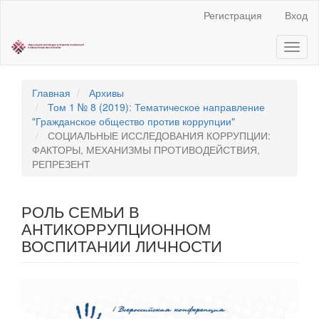
Быстрый
Регистрация
Вход
переход
к
Toggl
содержанию
naviga
страницы
Главная
навигация
Главная
Архивы
Основное
Том 1 № 8 (2019): Тематическое направление
содержание
"Гражданское общество против коррупции"
Боковая
СОЦИАЛЬНЫЕ ИССЛЕДОВАНИЯ КОРРУПЦИИ:
панель
ФАКТОРЫ, МЕХАНИЗМЫ ПРОТИВОДЕЙСТВИЯ,
РЕПРЕЗЕНТ
РОЛЬ СЕМЬИ В
АНТИКОРРУПЦИОННОМ
ВОСПИТАНИИ ЛИЧНОСТИ
Статья
боковой