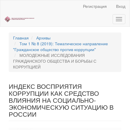
Быстрый
Регистрация
Вход
переход
к
Toggl
содержанию
naviga
страницы
Главная
навигация
Главная
Архивы
Основное
Том 1 № 8 (2019): Тематическое направление
содержание
"Гражданское общество против коррупции"
Боковая
МОЛОДЕЖНЫЕ ИССЛЕДОВАНИЯ
панель
ГРАЖДАНСКОГО ОБЩЕСТВА И БОРЬБЫ С
КОРРУПЦИЕЙ
ИНДЕКС ВОСПРИЯТИЯ
КОРРУПЦИИ КАК СРЕДСТВО
ВЛИЯНИЯ НА СОЦИАЛЬНО-
ЭКОНОМИЧЕСКУЮ СИТУАЦИЮ В
РОССИИ