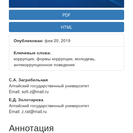
PDF
HTML
Опубликован:
фев 20, 2019
Ключевые слова:
коррупция, формы коррупции, молодежь,
антикоррупционное поведение
Основное
С.А. Загребельная
Алтайский государственный университет
содержание
Email: sofi-z@mail.ru
статьи
Е.Д. Золотарева
Алтайский государственный университет
Email: z.rat@mail.ru
Аннотация