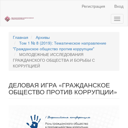
Быстрый
Регистрация
Вход
переход
к
Toggl
содержанию
naviga
страницы
Главная
навигация
Главная
Архивы
Основное
Том 1 № 8 (2019): Тематическое направление
содержание
"Гражданское общество против коррупции"
Боковая
МОЛОДЕЖНЫЕ ИССЛЕДОВАНИЯ
панель
ГРАЖДАНСКОГО ОБЩЕСТВА И БОРЬБЫ С
КОРРУПЦИЕЙ
ДЕЛОВАЯ ИГРА «ГРАЖДАНСКОЕ
ОБЩЕСТВО ПРОТИВ КОРРУПЦИИ»
Статья
боковой