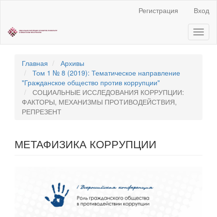
Быстрый
Регистрация
Вход
переход
к
Toggl
содержанию
naviga
страницы
Главная
навигация
Главная
Архивы
Основное
Том 1 № 8 (2019): Тематическое направление
содержание
"Гражданское общество против коррупции"
Боковая
СОЦИАЛЬНЫЕ ИССЛЕДОВАНИЯ КОРРУПЦИИ:
панель
ФАКТОРЫ, МЕХАНИЗМЫ ПРОТИВОДЕЙСТВИЯ,
РЕПРЕЗЕНТ
МЕТАФИЗИКА КОРРУПЦИИ
Статья
боковой
панели