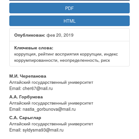
PDF
HTML
Опубликован:
фев 20, 2019
Ключевые слова:
коррупция, рейтинг восприятия коррупции, индекс
коррумпированности, неопределенность, риск
Основное
М.И. Черепанова
Алтайский государственный университет
содержание
Email: cher67@nail.ru
статьи
А.А. Горбунова
Алтайский государственный университет
Email: nastia_gorbunova@mail.ru
С.А. Сарыглар
Алтайский государственный университет
Email: syldysma93@mail.ru