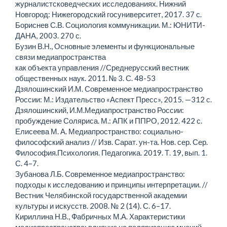
журналистсковедческих исследованиях. Нижний
Новгород: Нижегородский госуниверситет, 2017. 37 с.
Бориснев С.В. Социология коммуникации. М.: ЮНИТИ-
ДАНА, 2003. 270 с.
Бузин В.Н., Основные элементы и функциональные
связи медиапространства
как объекта управления //Среднерусский вестник
общественных наук. 2011. № 3. С. 48-53
Дзялошинский И.М. Современное медиапространство
России: М.: Издательство «Аспект Пресс», 2015. —312 с.
Дзялошинский, И.М.Медиапространство России:
пробуждение Соляриса. М.: АПК и ППРО, 2012. 422 с.
Елисеева М. А. Медиапространство: социально-
философский анализ // Изв. Сарат. ун-та. Нов. сер. Сер.
Философия.Психология. Педагогика. 2019. Т. 19, вып. 1.
С. 4–7.
Зубанова Л.Б. Современное медиапространство:
подходы к исследованию и принципы интерпретации. //
Вестник Челябинской государственной академии
культуры и искусств. 2008. № 2 (14). С. 6–17.
Кириллина Н.В., Фабричных М.А. Характеристики