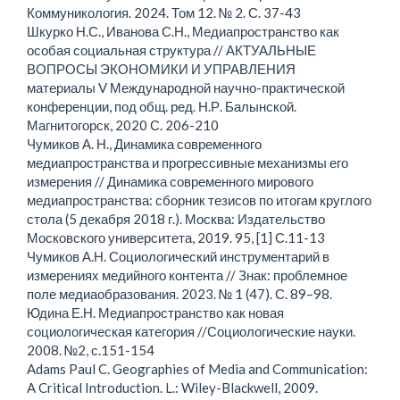
Коммуникология. 2024. Том 12. № 2. С. 37-43
Шкурко Н.С., Иванова С.Н., Медиапространство как
особая социальная структура // АКТУАЛЬНЫЕ
ВОПРОСЫ ЭКОНОМИКИ И УПРАВЛЕНИЯ
материалы V Международной научно-практической
конференции, под общ. ред. Н.Р. Балынской.
Магнитогорск, 2020 С. 206-210
Чумиков А. Н., Динамика современного
медиапространства и прогрессивные механизмы его
измерения // Динамика современного мирового
медиапространства: сборник тезисов по итогам круглого
стола (5 декабря 2018 г.). Москва: Издательство
Московского университета, 2019. 95, [1] С.11-13
Чумиков А.Н. Социологический инструментарий в
измерениях медийного контента // Знак: проблемное
поле медиаобразования. 2023. № 1 (47). С. 89–98.
Юдина Е.Н. Медиапространство как новая
социологическая категория //Социологические науки.
2008. №2, с.151-154
Adams Paul C. Geographies of Media and Communication:
A Critical Introduction. L.: Wiley-Blackwell, 2009.