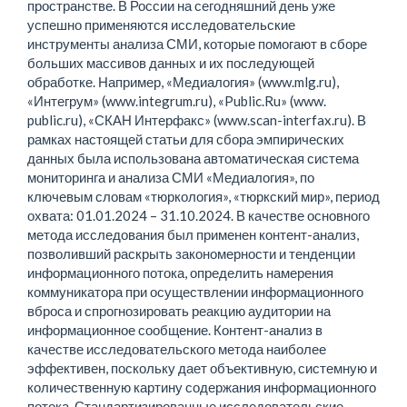
пространстве. В России на сегодняшний день уже
успешно применяются исследовательские
инструменты анализа СМИ, которые помогают в сборе
больших массивов данных и их последующей
обработке. Например, «Медиалогия» (www.mlg.ru),
«Интегрум» (www.integrum.ru), «Public.Ru» (www.
public.ru), «СКАН Интерфакс» (www.scan-interfax.ru). В
рамках настоящей статьи для сбора эмпирических
данных была использована автоматическая система
мониторинга и анализа СМИ «Медиалогия», по
ключевым словам «тюркология», «тюркский мир», период
охвата: 01.01.2024 – 31.10.2024. В качестве основного
метода исследования был применен контент-анализ,
позволивший раскрыть закономерности и тенденции
информационного потока, определить намерения
коммуникатора при осуществлении информационного
вброса и спрогнозировать реакцию аудитории на
информационное сообщение. Контент-анализ в
качестве исследовательского метода наиболее
эффективен, поскольку дает объективную, системную и
количественную картину содержания информационного
потока. Стандартизированные исследовательские