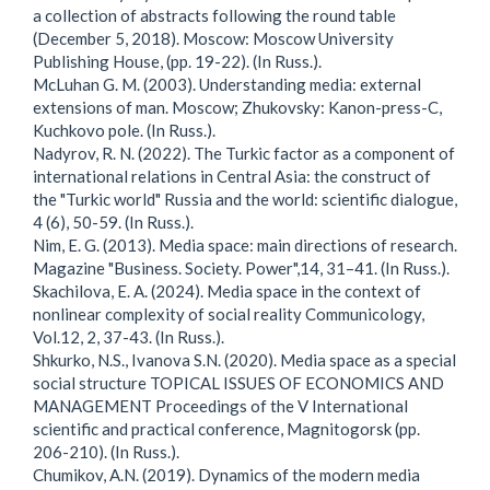
a collection of abstracts following the round table
(December 5, 2018). Moscow: Moscow University
Publishing House, (pp. 19-22). (In Russ.).
McLuhan G. M. (2003). Understanding media: external
extensions of man. Moscow; Zhukovsky: Kanon-press-C,
Kuchkovo pole. (In Russ.).
Nadyrov, R. N. (2022). The Turkic factor as a component of
international relations in Central Asia: the construct of
the "Turkic world" Russia and the world: scientific dialogue,
4 (6), 50-59. (In Russ.).
Nim, E. G. (2013). Media space: main directions of research.
Magazine "Business. Society. Power",14, 31–41. (In Russ.).
Skachilova, E. A. (2024). Media space in the context of
nonlinear complexity of social reality Communicology,
Vol.12, 2, 37-43. (In Russ.).
Shkurko, N.S., Ivanova S.N. (2020). Media space as a special
social structure TOPICAL ISSUES OF ECONOMICS AND
MANAGEMENT Proceedings of the V International
scientific and practical conference, Magnitogorsk (pp.
206-210). (In Russ.).
Chumikov, A.N. (2019). Dynamics of the modern media