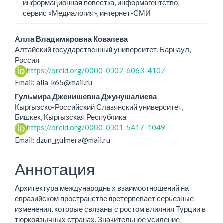
информационная повестка, информагентство,
сервис «Медиалогия», интернет-СМИ
Основное
Алла Владимировна Ковалева
Алтайский государственный университет, Барнаул,
содержание
Россия
https://orcid.org/0000-0002-6063-4107
статьи
Email: alla_k65@mail.ru
Гульмира Дженишевна Джунушалиева
Кыргызско-Российский Славянский университет,
Бишкек, Кыргызская Республика
https://orcid.org/0000-0001-5417-1049
Email: dzun_gulmera@mail.ru
Аннотация
Архитектура международных взаимоотношений на
евразийском пространстве претерпевает серьезные
изменения, которые связаны с ростом влияния Турции в
тюркоязычных странах. Значительное усиление