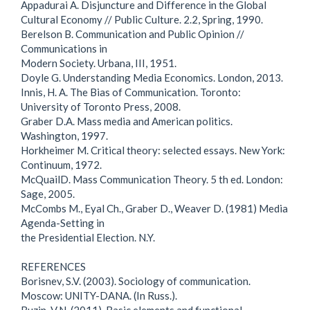
Appadurai A. Disjuncture and Difference in the Global
Cultural Economy // Public Culture. 2.2, Spring, 1990.
Berelson B. Communication and Public Opinion //
Communications in
Modern Society. Urbana, III, 1951.
Doyle G. Understanding Media Economics. London, 2013.
Innis, H. A. The Bias of Communication. Toronto:
University of Toronto Press, 2008.
Graber D.A. Mass media and American politics.
Washington, 1997.
Horkheimer M. Critical theory: selected essays. New York:
Continuum, 1972.
McQuailD. Mass Communication Theory. 5 th ed. London:
Sage, 2005.
McCombs M., Eyal Ch., Graber D., Weaver D. (1981) Media
Agenda-Setting in
the Presidential Election. N.Y.
REFERENCES
Borisnev, S.V. (2003). Sociology of communication.
Moscow: UNITY-DANA. (In Russ.).