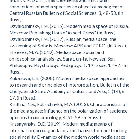
Buzin, V.N. (2011). Basic elements and functional
connections of media space as an object of management
Central Russian Bulletin of Social Sciences, 3, 48-53. (In
Russ.).
Dzyaloshinsky, I.M. (2015). Modern media space of Russia.
Moscow: Publishing House "Aspect Press". (In Russ.).
Dzyaloshinsky, I.M. (2012). Russian media space: the
awakening of Solaris. Moscow: APK and PPRO. (In Russ.).
Eliseeva, M. A. (2019). Media space: social and
philosophical analysis Izv. Sarat. un-ta. New ser. Ser.
Philosophy. Psychology. Pedagogy. T. 19, issue. 1. 4–7. (In
Russ.).
Zubanova, L.B. (2008). Modern media space: approaches
to research and principles of interpretation. Bulletin of the
Chelyabinsk State Academy of Culture and Arts, 2 (14), 6-
17. (In Russ.).
Kirillina, N.V., Fabrichnykh, M.A. (2023). Characteristics of
the media space: influence on the polarization of audience
opinions Communicology, 4, 51-59. (In Russ.).
Krasnyansky. D.E. (2019). Modern media: means of
information, propaganda or a mechanism for constructing
social reality Dynamics of the modern world media space: