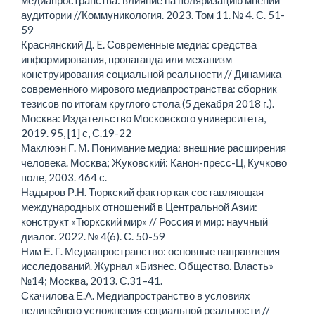
медиапространства: влияние на поляризацию мнений
аудитории //Коммуникология. 2023. Том 11. № 4. С. 51-
59
Краснянский Д. E. Современные медиа: средства
информирования, пропаганда или механизм
конструирования социальной реальности // Динамика
современного мирового медиапространства: сборник
тезисов по итогам круглого стола (5 декабря 2018 г.).
Москва: Издательство Московского университета,
2019. 95, [1] с, С.19-22
Маклюэн Г. М. Понимание медиа: внешние расширения
человека. Москва; Жуковский: Канон-пресс-Ц, Кучково
поле, 2003. 464 с.
Надыров Р.Н. Тюркский фактор как составляющая
международных отношений в Центральной Азии:
конструкт «Тюркский мир» // Россия и мир: научный
диалог. 2022. № 4(6). С. 50-59
Ним Е. Г. Медиапространство: основные направления
исследований. Журнал «Бизнес. Общество. Власть»
№14; Москва, 2013. С.31–41.
Скачилова Е.А. Медиапространство в условиях
нелинейного усложнения социальной реальности //