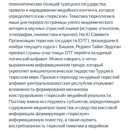
геополитических позиций турецкого государства
привело к наращиванию медийного контента, которое
определяется как «тюркское». Тематика тюркологии в
наши дни переросло границы узкого академического
интереса научных отраслей знания (истории, этнологии,
этнографии, лингвистики и прочее). На XI Саммите
Организации тюркских государств (ОТГ), прошедшем 6
ноября текущего года в г. Бишкек, Реджеп Тайип Эрдоган
призвал страны-участницы ОТГ перейти на единый
латинский алфавит. Можно говорить о четко
выраженном информационном тренде, который
укрепляет внешнеполитическое лидерство Турции в
тюркском мире. Призыв к переходу на единый тюркский
алфавит центральноазиатских республик открывает
возможность формирования механизма
конструирования «тюркской» медийной реальности.
Поэтому важно исследовать субъектов, определяющих
содержание медиапространства, и средства массовой
информации, формирующие «тюркскую»
информационную повестку, а также оценить
востребованность тюркской тематики в медийном