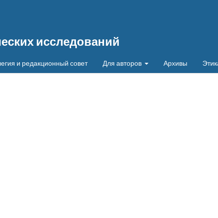
ческих исследований
егия и редакционный совет
Для авторов
Архивы
Этик