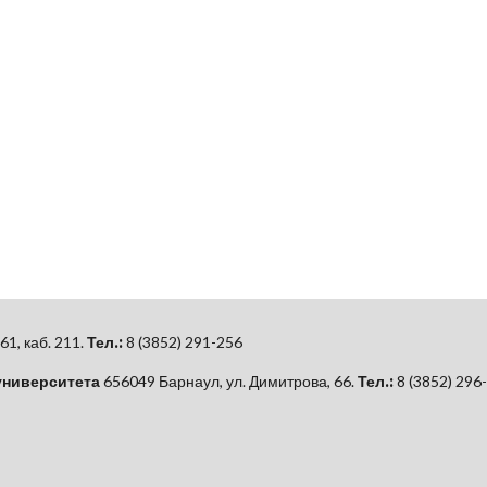
61, каб.
211.
Тел.:
8 (3852) 291-256
университета
656049 Барнаул, ул. Димитрова, 66.
Тел.:
8 (3852) 296