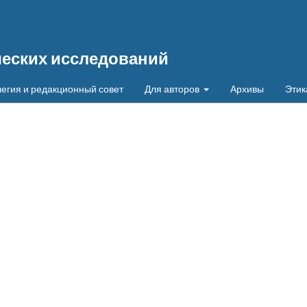
ческих исследований
егия и редакционный совет
Для авторов
Архивы
Этик