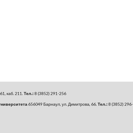
61, каб.
211.
Тел.:
8 (3852) 291-256
университета
656049 Барнаул, ул. Димитрова, 66.
Тел.:
8 (3852) 296