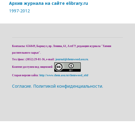
Архив журнала на сайте elibrary.ru
1997-2012
Контакты: 656049, Барнаул, пр. Ленина, 61, АлтГУ, редакция журнала "Химия
растительного сырья".
Тел./факс: (3852) 29-81-36, e-mail:
journal@chemwood.asu.ru
.
Контент доступен под лицензией
Старая версия сайта:
http://www.chem.asu.ru/chemwood_old/
Cогласие.
Политикой конфиденциальности.