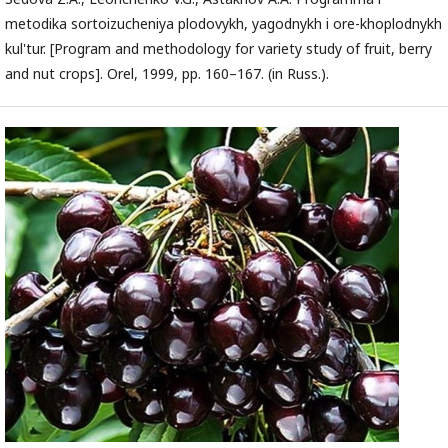
metodika sortoizucheniya plodovykh, yagodnykh i ore-khoplodnykh
kul'tur. [Program and methodology for variety study of fruit, berry
and nut crops]. Orel, 1999, pp. 160–167. (in Russ.).