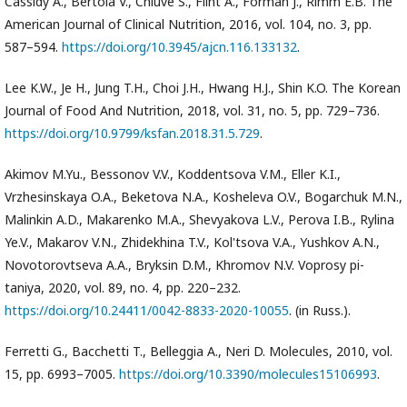
Cassidy A., Bertoia V., Chiuve S., Flint A., Forman J., Rimm E.B. The
American Journal of Clinical Nutrition, 2016, vol. 104, no. 3, pp.
587–594.
https://doi.org/10.3945/ajcn.116.133132
.
Lee K.W., Je H., Jung T.H., Choi J.H., Hwang H.J., Shin K.O. The Korean
Journal of Food And Nutrition, 2018, vol. 31, no. 5, pp. 729–736.
https://doi.org/10.9799/ksfan.2018.31.5.729
.
Akimov M.Yu., Bessonov V.V., Koddentsova V.M., Eller K.I.,
Vrzhesinskaya O.A., Beketova N.A., Kosheleva O.V., Bogarchuk M.N.,
Malinkin A.D., Makarenko M.A., Shevyakova L.V., Perova I.B., Rylina
Ye.V., Makarov V.N., Zhidekhina T.V., Kol'tsova V.A., Yushkov A.N.,
Novotorovtseva A.A., Bryksin D.M., Khromov N.V. Voprosy pi-
taniya, 2020, vol. 89, no. 4, pp. 220–232.
https://doi.org/10.24411/0042-8833-2020-10055
. (in Russ.).
Ferretti G., Bacchetti T., Belleggia A., Neri D. Molecules, 2010, vol.
15, pp. 6993–7005.
https://doi.org/10.3390/molecules15106993
.