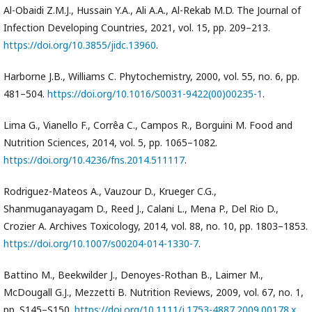
Al-Obaidi Z.M.J., Hussain Y.A., Ali A.A., Al-Rekab M.D. The Journal of
Infection Developing Countries, 2021, vol. 15, pp. 209–213.
https://doi.org/10.3855/jidc.13960
.
Harborne J.B., Williams C. Phytochemistry, 2000, vol. 55, no. 6, pp.
481–504.
https://doi.org/10.1016/S0031-9422(00)00235-1
.
Lima G., Vianello F., Corrêa C., Campos R., Borguini M. Food and
Nutrition Sciences, 2014, vol. 5, pp. 1065–1082.
https://doi.org/10.4236/fns.2014.511117
.
Rodriguez-Mateos A., Vauzour D., Krueger C.G.,
Shanmuganayagam D., Reed J., Calani L., Mena P., Del Rio D.,
Crozier A. Archives Toxicology, 2014, vol. 88, no. 10, pp. 1803–1853.
https://doi.org/10.1007/s00204-014-1330-7
.
Battino M., Beekwilder J., Denoyes-Rothan B., Laimer M.,
McDougall G.J., Mezzetti B. Nutrition Reviews, 2009, vol. 67, no. 1,
pp. S145–S150.
https://doi.org/10.1111/j.1753-4887.2009.00178.x
.