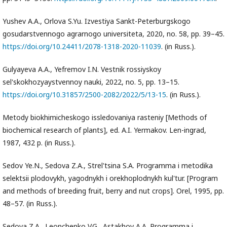
Yushev A.A., Orlova S.Yu. Izvestiya Sankt-Peterburgskogo
gosudarstvennogo agrarnogo universiteta, 2020, no. 58, pp. 39–45.
https://doi.org/10.24411/2078-1318-2020-11039
. (in Russ.).
Gulyayeva A.A., Yefremov I.N. Vestnik rossiyskoy
sel'skokhozyaystvennoy nauki, 2022, no. 5, pp. 13–15.
https://doi.org/10.31857/2500-2082/2022/5/13-15
. (in Russ.).
Metody biokhimicheskogo issledovaniya rasteniy [Methods of
biochemical research of plants], ed. A.I. Yermakov. Len-ingrad,
1987, 432 p. (in Russ.).
Sedov Ye.N., Sedova Z.A., Strel'tsina S.A. Programma i metodika
selektsii plodovykh, yagodnykh i orekhoplodnykh kul'tur. [Program
and methods of breeding fruit, berry and nut crops]. Orel, 1995, pp.
48–57. (in Russ.).
Sedova Z.A., Leonchenko V.G., Astakhov A.A. Programma i