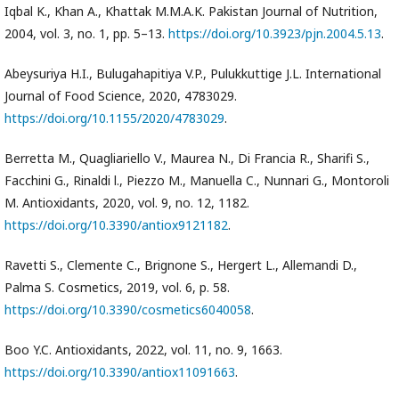
Iqbal K., Khan A., Khattak M.M.A.K. Pakistan Journal of Nutrition,
2004, vol. 3, no. 1, pp. 5–13.
https://doi.org/10.3923/pjn.2004.5.13
.
Abeysuriya H.I., Bulugahapitiya V.P., Pulukkuttige J.L. International
Journal of Food Science, 2020, 4783029.
https://doi.org/10.1155/2020/4783029
.
Berretta M., Quagliariello V., Maurea N., Di Francia R., Sharifi S.,
Facchini G., Rinaldi l., Piezzo M., Manuella C., Nunnari G., Montoroli
M. Antioxidants, 2020, vol. 9, no. 12, 1182.
https://doi.org/10.3390/antiox9121182
.
Ravetti S., Clemente C., Brignone S., Hergert L., Allemandi D.,
Palma S. Cosmetics, 2019, vol. 6, p. 58.
https://doi.org/10.3390/cosmetics6040058
.
Boo Y.C. Antioxidants, 2022, vol. 11, no. 9, 1663.
https://doi.org/10.3390/antiox11091663
.