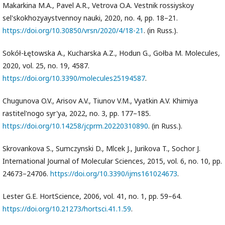
Makarkina M.A., Pavel A.R., Vetrova O.A. Vestnik rossiyskoy
sel'skokhozyaystvennoy nauki, 2020, no. 4, pp. 18–21.
https://doi.org/10.30850/vrsn/2020/4/18-21
. (in Russ.).
Sokół-Łętowska A., Kucharska A.Z., Hodun G., Gołba M. Molecules,
2020, vol. 25, no. 19, 4587.
https://doi.org/10.3390/molecules25194587
.
Chugunova O.V., Arisov A.V., Tiunov V.M., Vyatkin A.V. Khimiya
rastitel'nogo syr'ya, 2022, no. 3, pp. 177–185.
https://doi.org/10.14258/jcprm.20220310890
. (in Russ.).
Skrovankova S., Sumczynski D., Mlcek J., Jurikova T., Sochor J.
International Journal of Molecular Sciences, 2015, vol. 6, no. 10, pp.
24673–24706.
https://doi.org/10.3390/ijms161024673
.
Lester G.E. HortScience, 2006, vol. 41, no. 1, pp. 59–64.
https://doi.org/10.21273/hortsci.41.1.59
.