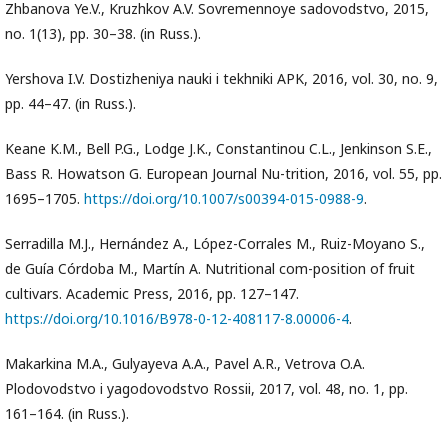
Zhbanova Ye.V., Kruzhkov A.V. Sovremennoye sadovodstvo, 2015,
no. 1(13), pp. 30–38. (in Russ.).
Yershova I.V. Dostizheniya nauki i tekhniki APK, 2016, vol. 30, no. 9,
pp. 44–47. (in Russ.).
Keane K.M., Bell P.G., Lodge J.K., Constantinou C.L., Jenkinson S.E.,
Bass R. Howatson G. European Journal Nu-trition, 2016, vol. 55, pp.
1695–1705.
https://doi.org/10.1007/s00394-015-0988-9
.
Serradilla M.J., Hernández A., López-Corrales M., Ruiz-Moyano S.,
de Guía Córdoba M., Martín A. Nutritional com-position of fruit
cultivars. Academic Press, 2016, pp. 127–147.
https://doi.org/10.1016/B978-0-12-408117-8.00006-4
.
Makarkina M.A., Gulyayeva A.A., Pavel A.R., Vetrova O.A.
Plodovodstvo i yagodovodstvo Rossii, 2017, vol. 48, no. 1, pp.
161–164. (in Russ.).