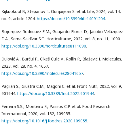
Kijkuokool P., Stepanov I., Ounjaijean S. et al. Life, 2024, vol. 14,
no. 9, article 1204.
https://doi.org/10.3390/life14091204
.
Bojorquez-Rodriguez E.M., Guajardo-Flores D., Jacobo-Velázquez
D.A., Serna-Saldívar S.O. Horticulturae, 2022, vol. 8, no. 11, 1090.
https://doi.org/10.3390/horticulturae8111090
.
Đulović A., Burčul F., Čikeš Čulić V., Rollin P., Blažević I. Molecules,
2023, vol. 28, no. 4, 1657.
https://doi.org/10.3390/molecules28041657
.
Pagliari S., Giustra C.M., Magoni C. et al. Front Nutr., 2022, vol. 9,
901944.
https://doi.org/10.3389/fnut.2022.901944
.
Ferreira S.S., Monteiro F., Passos C.P. et al. Food Research
International, 2020, vol. 132, 109055.
https://doi.org/10.1016/j.foodres.2020.109055
.