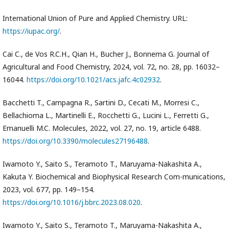
International Union of Pure and Applied Chemistry. URL:
https://iupac.org/
.
Cai C., de Vos R.C.H., Qian H., Bucher J., Bonnema G. Journal of
Agricultural and Food Chemistry, 2024, vol. 72, no. 28, pp. 16032–
16044.
https://doi.org/10.1021/acs.jafc.4c02932
.
Bacchetti T., Campagna R., Sartini D., Cecati M., Morresi C.,
Bellachioma L., Martinelli E., Rocchetti G., Lucini L., Ferretti G.,
Emanuelli M.C. Molecules, 2022, vol. 27, no. 19, article 6488.
https://doi.org/10.3390/molecules27196488
.
Iwamoto Y., Saito S., Teramoto T., Maruyama-Nakashita A.,
Kakuta Y. Biochemical and Biophysical Research Com-munications,
2023, vol. 677, pp. 149–154.
https://doi.org/10.1016/j.bbrc.2023.08.020
.
Iwamoto Y., Saito S., Teramoto T., Maruyama-Nakashita A.,