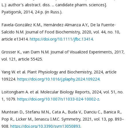
L.): author's abstract. diss. ... candidate pharm. sciences].
Pyatigorsk, 2014, 24 p. (in Russ.).
Favela-González K.M., Hernández-Almanza A.Y., De la Fuente-
Salcido N.M. Journal of Food Biochemistry, 2020, vol. 44, no. 10,
article e13414.
https://doi.org/10.1111/jfbc.13414
.
Grosser K., van Dam N.M. Journal of Visualized Experiments, 2017,
vol. 121, article 55425.
Yang W. et al. Plant Physiology and Biochemistry, 2024, article
109224.
https://doi.org/10.1016/j.plaphy.2024.109224
.
Loitongbam A. et al. Molecular Biology Reports, 2024, vol. 51, no.
1, 1079.
https://doi.org/10.1007/s11033-024-10002-z
.
Muntean D., Stefanu M.N., Cata A., Buda V., Danciu C., Banica R.,
Pop R., Licker M., Ienascu I.M.C. Symmetry, 2021, vol. 13, pp. 893–
908.
https://doi.org/10.3390/sym13050893
.