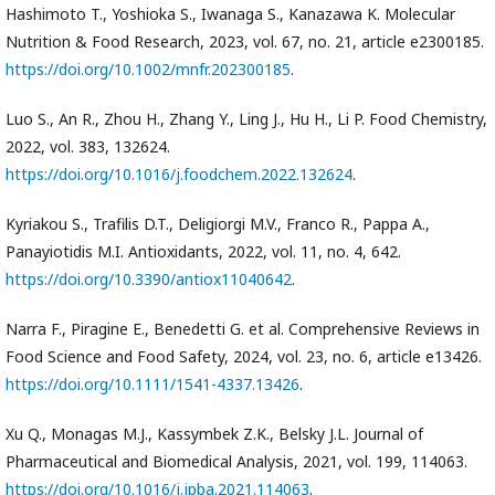
Hashimoto T., Yoshioka S., Iwanaga S., Kanazawa K. Molecular
Nutrition & Food Research, 2023, vol. 67, no. 21, article e2300185.
https://doi.org/10.1002/mnfr.202300185
.
Luo S., An R., Zhou H., Zhang Y., Ling J., Hu H., Li P. Food Chemistry,
2022, vol. 383, 132624.
https://doi.org/10.1016/j.foodchem.2022.132624
.
Kyriakou S., Trafilis D.T., Deligiorgi M.V., Franco R., Pappa A.,
Panayiotidis M.I. Antioxidants, 2022, vol. 11, no. 4, 642.
https://doi.org/10.3390/antiox11040642
.
Narra F., Piragine E., Benedetti G. et al. Comprehensive Reviews in
Food Science and Food Safety, 2024, vol. 23, no. 6, article e13426.
https://doi.org/10.1111/1541-4337.13426
.
Xu Q., Monagas M.J., Kassymbek Z.K., Belsky J.L. Journal of
Pharmaceutical and Biomedical Analysis, 2021, vol. 199, 114063.
https://doi.org/10.1016/j.jpba.2021.114063
.