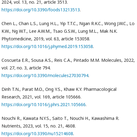
2024, vol. 13, no. 21, article 3513.
https://doi.org/10.3390/foods13213513
.
Chen L., Chan L.S., Lung H.L., Yip T.T.C., Ngan R.K.C., Wong J.W.C., Lo
K.W., Ng W.T., Lee A.W.M., Tsao G.S.W., Lung M.L., Mak N.K.
Phytomedicine, 2019, vol. 63, article 153058.
https://doi.org/10.1016/j.phymed.2019.153058
.
Coscueta E.R., Sousa A.S., Reis C.A., Pintado M.M. Molecules, 2022,
vol. 27, no. 3, article 794.
https://doi.org/10.3390/molecules27030794
.
Dinh T.N., Parat M.O., Ong Y.S., Khaw K.Y. Pharmacological
Research, 2021, vol. 169, article 105666.
https://doi.org/10.1016/j.phrs.2021.105666
.
Nouchi R., Kawata N.Y.S., Saito T., Nouchi H., Kawashima R.
Nutrients, 2023, vol. 15, no. 21, 4608.
https://doi.org/10.3390/nu15214608
.