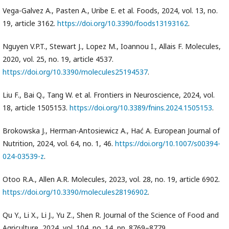
Vega-Galvez A., Pasten A., Uribe E. et al. Foods, 2024, vol. 13, no.
19, article 3162.
https://doi.org/10.3390/foods13193162
.
Nguyen V.P.T., Stewart J., Lopez M., Ioannou I., Allais F. Molecules,
2020, vol. 25, no. 19, article 4537.
https://doi.org/10.3390/molecules25194537
.
Liu F., Bai Q., Tang W. et al. Frontiers in Neuroscience, 2024, vol.
18, article 1505153.
https://doi.org/10.3389/fnins.2024.1505153
.
Brokowska J., Herman-Antosiewicz A., Hać A. European Journal of
Nutrition, 2024, vol. 64, no. 1, 46.
https://doi.org/10.1007/s00394-
024-03539-z
.
Otoo R.A., Allen A.R. Molecules, 2023, vol. 28, no. 19, article 6902.
https://doi.org/10.3390/molecules28196902
.
Qu Y., Li X., Li J., Yu Z., Shen R. Journal of the Science of Food and
Agriculture, 2024, vol. 104, no. 14, pp. 8769–8779.