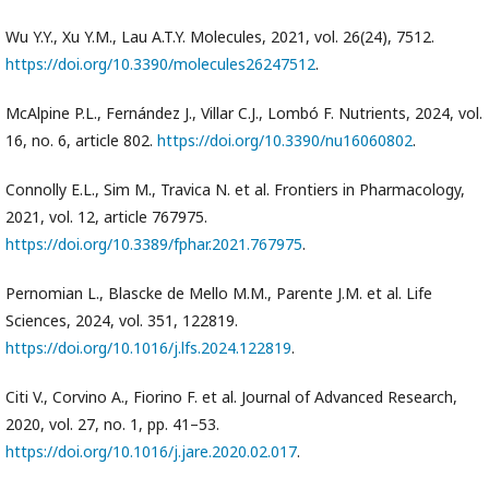
Wu Y.Y., Xu Y.M., Lau A.T.Y. Molecules, 2021, vol. 26(24), 7512.
https://doi.org/10.3390/molecules26247512
.
McAlpine P.L., Fernández J., Villar C.J., Lombó F. Nutrients, 2024, vol.
16, no. 6, article 802.
https://doi.org/10.3390/nu16060802
.
Connolly E.L., Sim M., Travica N. et al. Frontiers in Pharmacology,
2021, vol. 12, article 767975.
https://doi.org/10.3389/fphar.2021.767975
.
Pernomian L., Blascke de Mello M.M., Parente J.M. et al. Life
Sciences, 2024, vol. 351, 122819.
https://doi.org/10.1016/j.lfs.2024.122819
.
Citi V., Corvino A., Fiorino F. et al. Journal of Advanced Research,
2020, vol. 27, no. 1, pp. 41–53.
https://doi.org/10.1016/j.jare.2020.02.017
.