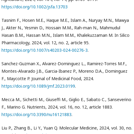
https://doi.org/10.1002/jsfa.13703
Tasnim F., Hosen M.E., Haque M.E., Islam A., Nuryay M.N., Mawya
J., Akter N., Yesmin D., Hossain M.M., Rah-man N., Mahmudul
Hasan B.M., Hassan M.N., Islam M.M., Khalekuzzaman M. In Silico
Pharmacology, 2024, vol. 12, no. 2, article 95.
https://doi.org/10.1007/s40203-024-00276-3
.
Sanchez-Guzman X., Alvarez-Dominguez L., Ramirez-Torres M.F.,
Montes-Alvarado J.B., Garcia-Ibanez P., Moreno D.A., Dominguez
F., Maycotte P. Journal of Medicinal Food, 2024.
https://doi.org/10.1089/jmf.2023.0199
.
Mecca M., Sichetti M., Giuseffi M., Giglio E., Sabato C., Sanseverino
F., Marino G. Nutrients, 2024, vol. 16, no. 12, article 1883.
https://doi.org/10.3390/nu16121883
.
Liu P., Zhang B., Li Y., Yuan Q. Molecular Medicine, 2024, vol. 30, no.