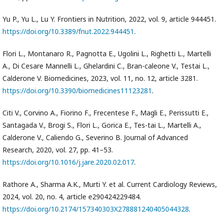
Yu P., Yu L., Lu Y. Frontiers in Nutrition, 2022, vol. 9, article 944451.
https://doi.org/10.3389/fnut.2022.944451
.
Flori L., Montanaro R., Pagnotta E., Ugolini L., Righetti L., Martelli
A., Di Cesare Mannelli L., Ghelardini C., Bran-caleone V., Testai L.,
Calderone V. Biomedicines, 2023, vol. 11, no. 12, article 3281.
https://doi.org/10.3390/biomedicines11123281
.
Citi V., Corvino A., Fiorino F., Frecentese F., Magli E., Perissutti E.,
Santagada V., Brogi S., Flori L., Gorica E., Tes-tai L., Martelli A.,
Calderone V., Caliendo G., Severino B. Journal of Advanced
Research, 2020, vol. 27, pp. 41–53.
https://doi.org/10.1016/j.jare.2020.02.017
.
Rathore A., Sharma A.K., Murti Y. et al. Current Cardiology Reviews,
2024, vol. 20, no. 4, article e290424229484.
https://doi.org/10.2174/157340303X278881240405044328
.