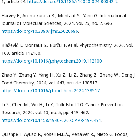
1, article 94.
https://doi.org/10.1186/s10020-024-00842-7
.
Harvey F., Aromokunola B., Montaut S., Yang G. International
Journal of Molecular Sciences, 2024, vol. 25, no. 2, 696.
https://doi.org/10.3390/ijms25020696
.
Blažević I., Montaut S., Burčul F. et al. Phytochemistry, 2020, vol.
169, article 112100.
https://doi.org/10.1016/j.phytochem.2019.112100
.
Zhao Y., Zhang Y., Yang H., Xu Z., Li Z., Zhang Z., Zhang W., Deng J.
Food Chemistry, 2024, vol. 443, arti-cle 138517.
https://doi.org/10.1016/j.foodchem.2024.138517
.
Li S., Chen M., Wu H., Li Y., Tollefsbol T.O. Cancer Prevention
Research, 2020, vol. 13, no. 5, pp. 449–462.
https://doi.org/10.1158/1940-6207.CAPR-19-0491
.
Quizhpe J., Ayuso P., Rosell M.L.Á., Peñalver R., Nieto G. Foods,