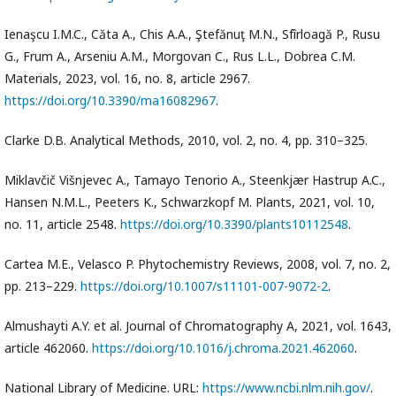
Ienaşcu I.M.C., Căta A., Chis A.A., Ştefănuţ M.N., Sfîrloagă P., Rusu
G., Frum A., Arseniu A.M., Morgovan C., Rus L.L., Dobrea C.M.
Materials, 2023, vol. 16, no. 8, article 2967.
https://doi.org/10.3390/ma16082967
.
Clarke D.B. Analytical Methods, 2010, vol. 2, no. 4, pp. 310–325.
Miklavčič Višnjevec A., Tamayo Tenorio A., Steenkjær Hastrup A.C.,
Hansen N.M.L., Peeters K., Schwarzkopf M. Plants, 2021, vol. 10,
no. 11, article 2548.
https://doi.org/10.3390/plants10112548
.
Cartea M.E., Velasco P. Phytochemistry Reviews, 2008, vol. 7, no. 2,
pp. 213–229.
https://doi.org/10.1007/s11101-007-9072-2
.
Almushayti A.Y. et al. Journal of Chromatography A, 2021, vol. 1643,
article 462060.
https://doi.org/10.1016/j.chroma.2021.462060
.
National Library of Medicine. URL:
https://www.ncbi.nlm.nih.gov/
.