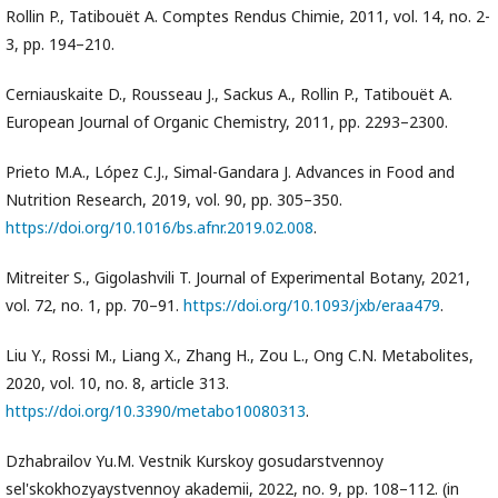
Rollin P., Tatibouët A. Comptes Rendus Chimie, 2011, vol. 14, no. 2-
3, pp. 194–210.
Cerniauskaite D., Rousseau J., Sackus A., Rollin P., Tatibouët A.
European Journal of Organic Chemistry, 2011, pp. 2293–2300.
Prieto M.A., López C.J., Simal-Gandara J. Advances in Food and
Nutrition Research, 2019, vol. 90, pp. 305–350.
https://doi.org/10.1016/bs.afnr.2019.02.008
.
Mitreiter S., Gigolashvili T. Journal of Experimental Botany, 2021,
vol. 72, no. 1, pp. 70–91.
https://doi.org/10.1093/jxb/eraa479
.
Liu Y., Rossi M., Liang X., Zhang H., Zou L., Ong C.N. Metabolites,
2020, vol. 10, no. 8, article 313.
https://doi.org/10.3390/metabo10080313
.
Dzhabrailov Yu.M. Vestnik Kurskoy gosudarstvennoy
sel'skokhozyaystvennoy akademii, 2022, no. 9, pp. 108–112. (in