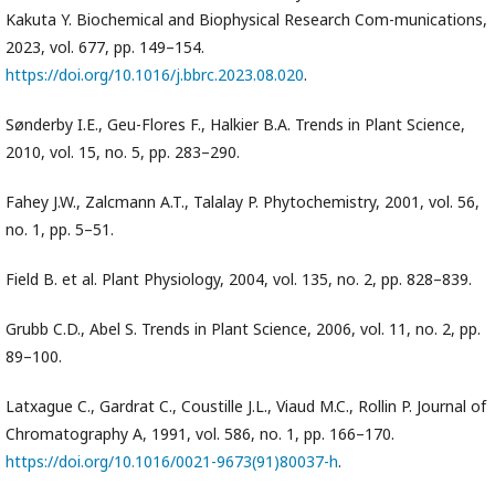
Kakuta Y. Biochemical and Biophysical Research Com-munications,
2023, vol. 677, pp. 149–154.
https://doi.org/10.1016/j.bbrc.2023.08.020
.
Sønderby I.E., Geu-Flores F., Halkier B.A. Trends in Plant Science,
2010, vol. 15, no. 5, pp. 283–290.
Fahey J.W., Zalcmann A.T., Talalay P. Phytochemistry, 2001, vol. 56,
no. 1, pp. 5–51.
Field B. et al. Plant Physiology, 2004, vol. 135, no. 2, pp. 828–839.
Grubb C.D., Abel S. Trends in Plant Science, 2006, vol. 11, no. 2, pp.
89–100.
Latxague C., Gardrat C., Coustille J.L., Viaud M.C., Rollin P. Journal of
Chromatography A, 1991, vol. 586, no. 1, pp. 166–170.
https://doi.org/10.1016/0021-9673(91)80037-h
.