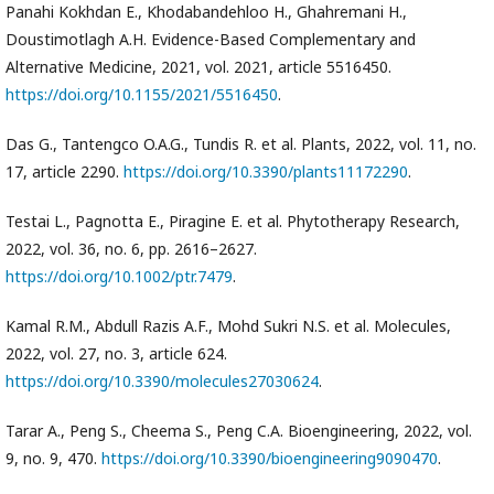
Panahi Kokhdan E., Khodabandehloo H., Ghahremani H.,
Doustimotlagh A.H. Evidence-Based Complementary and
Alternative Medicine, 2021, vol. 2021, article 5516450.
https://doi.org/10.1155/2021/5516450
.
Das G., Tantengco O.A.G., Tundis R. et al. Plants, 2022, vol. 11, no.
17, article 2290.
https://doi.org/10.3390/plants11172290
.
Testai L., Pagnotta E., Piragine E. et al. Phytotherapy Research,
2022, vol. 36, no. 6, pp. 2616–2627.
https://doi.org/10.1002/ptr.7479
.
Kamal R.M., Abdull Razis A.F., Mohd Sukri N.S. et al. Molecules,
2022, vol. 27, no. 3, article 624.
https://doi.org/10.3390/molecules27030624
.
Tarar A., Peng S., Cheema S., Peng C.A. Bioengineering, 2022, vol.
9, no. 9, 470.
https://doi.org/10.3390/bioengineering9090470
.