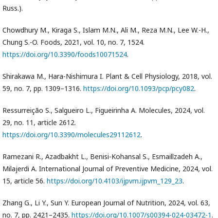
Russ.).
Chowdhury M., Kiraga S., Islam M.N., Ali M., Reza M.N., Lee W.-H.,
Chung S.-O. Foods, 2021, vol. 10, no. 7, 1524.
https://doi.org/10.3390/foods10071524
.
Shirakawa M., Hara-Nishimura I. Plant & Cell Physiology, 2018, vol.
59, no. 7, pp. 1309–1316.
https://doi.org/10.1093/pcp/pcy082
.
Ressurreição S., Salgueiro L., Figueirinha A. Molecules, 2024, vol.
29, no. 11, article 2612.
https://doi.org/10.3390/molecules29112612
.
Ramezani R., Azadbakht L., Benisi-Kohansal S., Esmaillzadeh A.,
Milajerdi A. International Journal of Preventive Medicine, 2024, vol.
15, article 56.
https://doi.org/10.4103/ijpvm.ijpvm_129_23
.
Zhang G., Li Y., Sun Y. European Journal of Nutrition, 2024, vol. 63,
no. 7, pp. 2421–2435.
https://doi.org/10.1007/s00394-024-03472-1
.