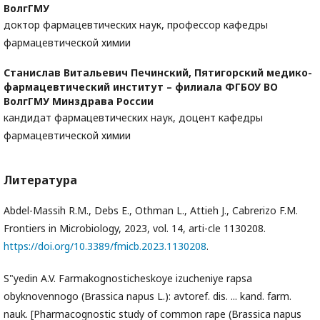
ВолгГМУ
доктор фармацевтических наук, профессор кафедры
фармацевтической химии
Станислав Витальевич Печинский,
Пятигорский медико-
фармацевтический институт – филиала ФГБОУ ВО
ВолгГМУ Минздрава России
кандидат фармацевтических наук, доцент кафедры
фармацевтической химии
Литература
Abdel-Massih R.M., Debs E., Othman L., Attieh J., Cabrerizo F.M.
Frontiers in Microbiology, 2023, vol. 14, arti-cle 1130208.
https://doi.org/10.3389/fmicb.2023.1130208
.
S"yedin A.V. Farmakognosticheskoye izucheniye rapsa
obyknovennogo (Brassica napus L.): avtoref. dis. ... kand. farm.
nauk. [Pharmacognostic study of common rape (Brassica napus