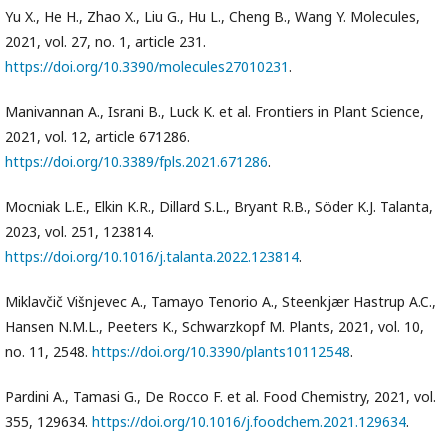
Yu X., He H., Zhao X., Liu G., Hu L., Cheng B., Wang Y. Molecules,
2021, vol. 27, no. 1, article 231.
https://doi.org/10.3390/molecules27010231
.
Manivannan A., Israni B., Luck K. et al. Frontiers in Plant Science,
2021, vol. 12, article 671286.
https://doi.org/10.3389/fpls.2021.671286
.
Mocniak L.E., Elkin K.R., Dillard S.L., Bryant R.B., Söder K.J. Talanta,
2023, vol. 251, 123814.
https://doi.org/10.1016/j.talanta.2022.123814
.
Miklavčič Višnjevec A., Tamayo Tenorio A., Steenkjær Hastrup A.C.,
Hansen N.M.L., Peeters K., Schwarzkopf M. Plants, 2021, vol. 10,
no. 11, 2548.
https://doi.org/10.3390/plants10112548
.
Pardini A., Tamasi G., De Rocco F. et al. Food Chemistry, 2021, vol.
355, 129634.
https://doi.org/10.1016/j.foodchem.2021.129634
.