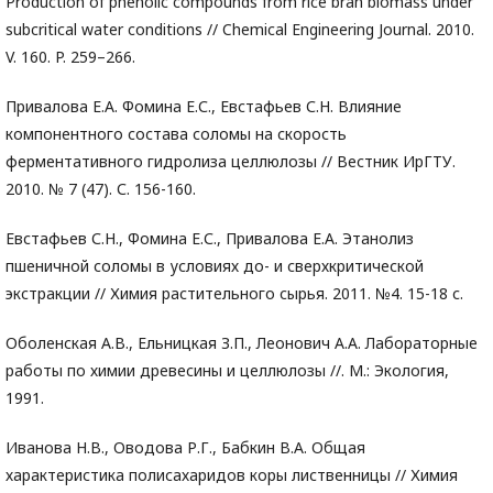
Production of phenolic compounds from rice bran biomass under
subcritical water conditions // Chemical Engineering Journal. 2010.
V. 160. P. 259–266.
Привалова Е.А. Фомина Е.С., Евстафьев С.Н. Влияние
компонентного состава соломы на скорость
ферментативного гидролиза целлюлозы // Вестник ИрГТУ.
2010. № 7 (47). С. 156-160.
Евстафьев С.Н., Фомина Е.С., Привалова Е.А. Этанолиз
пшеничной соломы в условиях до- и сверхкритической
экстракции // Химия растительного сырья. 2011. №4. 15-18 с.
Оболенская А.В., Ельницкая З.П., Леонович А.А. Лабораторные
работы по химии древесины и целлюлозы //. М.: Экология,
1991.
Иванова Н.В., Оводова Р.Г., Бабкин В.А. Общая
характеристика полисахаридов коры лиственницы // Химия