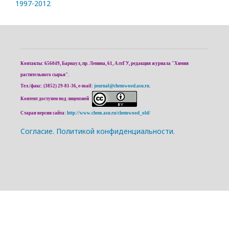
1997-2012
Контакты: 656049, Барнаул, пр. Ленина, 61, АлтГУ, редакция журнала "Химия
растительного сырья".
Тел./факс: (3852) 29-81-36, e-mail:
journal@chemwood.asu.ru
.
Контент доступен под лицензией
Старая версия сайта:
http://www.chem.asu.ru/chemwood_old/
Cогласие.
Политикой конфиденциальности.