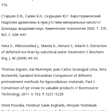
716.
Старцев О.В., Салин Б.Н., Скурыдин Ю.Г. Баротермический
гидролиз древесины в присутствии минеральных кислот//
Доклады академии наук. Химическая технология 2000. Т. 370.
№5. С. 638–641.
Hata S., Wiboonsirikul J., Maeda A., Kimura Y., Adachi S. Extraction
of defatted rice bran by subcritical water treatment // Biochem.
Eng. J. 40 (2008) 44–53.
Thomas Ingram, Kai Wurmeyer, Juan Carlos Ixcaragud Lima, Vera
Bockemhl, Garabed Antranikian Comparison of different
pretreatment methods for lignocellulosic materials. Part I:
Conversion of rye straw to valuable products // Bioresource
Technology. 2011. V. 102. P. 5221–5228
Omid Pouralia, Feridoun Salak Asgharib, Hiroyuki Yoshidaab.