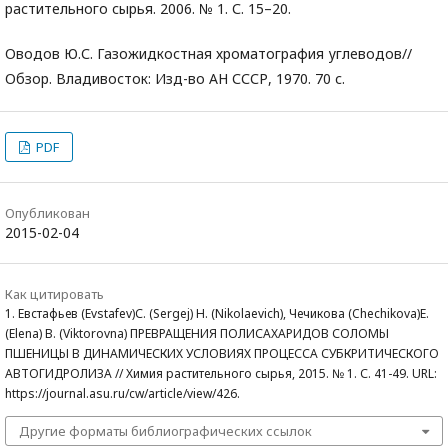
растительного сырья. 2006. № 1. С. 15–20.
Оводов Ю.С. Газожидкостная хроматография углеводов//
Обзор. Владивосток: Изд-во АН СССР, 1970. 70 с.
PDF
Опубликован
2015-02-04
Как цитировать
1. Евстафьев (Evstafev)С. (Sergej) Н. (Nikolaevich), Чечикова (Chechikova)Е.
(Elena) В. (Viktorovna) ПРЕВРАЩЕНИЯ ПОЛИСАХАРИДОВ СОЛОМЫ
ПШЕНИЦЫ В ДИНАМИЧЕСКИХ УСЛОВИЯХ ПРОЦЕССА СУБКРИТИЧЕСКОГО
АВТОГИДРОЛИЗА // Химия растительного сырья, 2015. № 1. С. 41-49. URL:
https://journal.asu.ru/cw/article/view/426.
Другие форматы библиографических ссылок