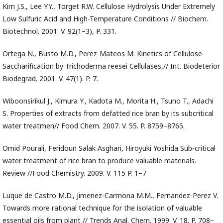
Kim J.S., Lee Y.Y., Torget R.W. Cellulose Hydrolysis Under Extremely
Low Sulfuric Acid and High-Temperature Conditions // Biochem.
Biotechnol. 2001. V. 92(1–3), P. 331.
Ortega N., Busto M.D., Perez-Mateos M. Kinetics of Cellulose
Saccharification by Trichoderma reesei Cellulases,// Int. Biodeterior
Biodegrad. 2001. V. 47(1). P. 7.
Wiboonsirikul J., Kimura Y., Kadota M., Morita H., Tsuno T., Adachi
S. Properties of extracts from defatted rice bran by its subcritical
water treatmen// Food Chem. 2007. V. 55. P. 8759–8765.
Omid Pourali, Feridoun Salak Asghari, Hiroyuki Yoshida Sub-critical
water treatment of rice bran to produce valuable materials.
Review //Food Chemistry. 2009. V. 115 P. 1–7
Luque de Castro M.D., Jimenez-Carmona M.M., Fernandez-Perez V.
Towards more rational technique for the isolation of valuable
essential oils from plant // Trends Anal. Chem. 1999. V. 18. P. 708–