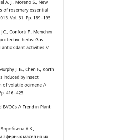
el A. J., Moreno S., New
ies of rosemary essential
013. Vol. 31. Pp. 189–195.
J.C., Conforti F., Menichini
oprotective herbs: Gas
tioxidant activities //
urphy J. B., Chen F., Korth
s induced by insect
 of volatile ocimene //
Pp. 416–425.
ed BVOCs // Trend in Plant
 Воробьева А.К.,
й эфирных масел на их