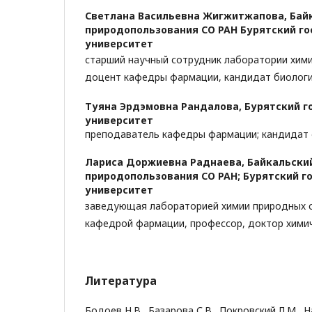
Светлана Васильевна Жигжитжапова,
Бай
природопользования СО РАН Бурятский г
университет
старший научный сотрудник лаборатории хими
доцент кафедры фармации, кандидат биологи
Туяна Эрдэмовна Рандалова,
Бурятский г
университет
преподаватель кафедры фармации; кандидат 
Лариса Доржиевна Раднаева,
Байкальски
природопользования СО РАН; Бурятский г
университет
заведующая лабораторией химии природных 
кафедрой фармации, профессор, доктор химич
Литература
Бодоев Н.В., Базарова С.В., Покровский Л.М., Н