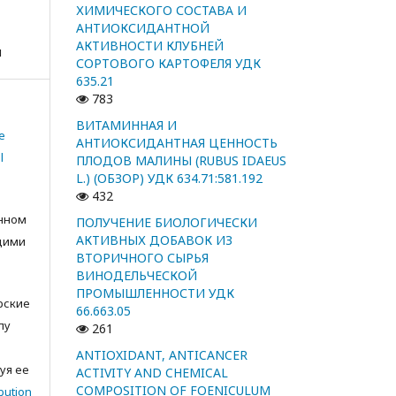
ХИМИЧЕСКОГО СОСТАВА И
АНТИОКСИДАНТНОЙ
АКТИВНОСТИ КЛУБНЕЙ
я
СОРТОВОГО КАРТОФЕЛЯ УДК
635.21
783
ВИТАМИННАЯ И
e
АНТИОКСИДАНТНАЯ ЦЕННОСТЬ
l
ПЛОДОВ МАЛИНЫ (RUBUS IDAEUS
L.) (ОБЗОР) УДК 634.71:581.192
432
анном
ПОЛУЧЕНИЕ БИОЛОГИЧЕСКИ
АКТИВНЫХ ДОБАВОК ИЗ
щими
ВТОРИЧНОГО СЫРЬЯ
ВИНОДЕЛЬЧЕСКОЙ
ПРОМЫШЛЕННОСТИ УДК
орские
66.663.05
лу
261
с
ANTIOXIDANT, ANTICANCER
уя ее
ACTIVITY AND CHEMICAL
COMPOSITION OF FOENICULUM
bution