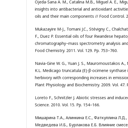
Ojeda-Sana A. M., Catalina M.B., Miguel A. E., Migu
insights into antibacterial and antioxidant activit
oils and their main components // Food Control. 2
Mukazayire M-J., Tomani J.C., Stévigny C., Chalchat 
F., Duez P. Essential oils of four Rwandese hepat
chromatography–mass spectrometry analysis and an
Food Chemistry. 2011. Vol. 129. Pp. 753–760.
Navia-Gine W. G., Yuan J. S., Mauromoustakos A., M
K.L. Medicago truncatula (E)-β-ocimene synthase i
herbivory with corresponding increases in emission
Plant Physiology and Biochemistry. 2009. Vol. 47. 
Loreto F., Schnitzler J. Abiotic stresses and induc
Science. 2010. Vol. 15. Pp. 154–166.
Мишарина Т.А., Алинкина Е.С., Фаткуллина Л.Д.,
Медведева И.Б., Бурлакова Е.Б. Влияние смесе