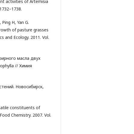
t activities of Artemisia
. 1732–1738.
, Ping H, Yan G.
 growth of pasture grasses
cs and Ecology. 2011. Vol.
эфирного масла двух
rophylla // Химия
стений. Новосибирск,
atile constituents of
d Food Chemistry. 2007. Vol.