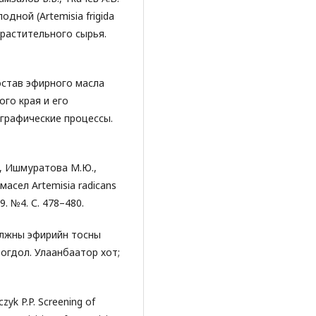
дной (Artemisia frigida
 растительного сырья.
остав эфирного масла
ого края и его
графические процессы.
., Ишмуратова М.Ю.,
асел Artemisia radicans
9. №4. С. 478–480.
илжны эфирийн тосны
огдол. Улаанбаатор хот;
czyk P.P. Screening of