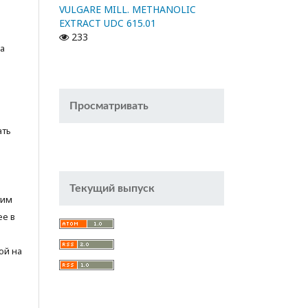
VULGARE MILL. METHANOLIC
EXTRACT UDC 615.01
233
а
Просматривать
ать
Текущий выпуск
тим
ее в
ой на