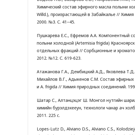
Химический состав эфирного масла полыни холо
Willd.), произрастающей в Забайкалье // Химия
2000. №3. С. 41–45.
Пушкарева Е.С., Ефремов А.А. Компонентный с
полыни холодной (Artemisia frigida) Красноярск
отдельных фракций // Сорбционные и хромато
2012. №12. С. 619-623.
Атажанова Г.А., Дембицкий А.Д., Яковлева Т.Д
Михайлов В.Г., Адыкенов С.М. Состав эфирных м
и A. frigida // Химия природных соединений. 199
Шатар С., Алтанцэцэг Ш. Монгол нутгийн шар
химийн бyрэлдэхeeyн, технологи чанар ач холб
2011. 225 с.
Lopes-Lutz D., Alviano D.S., Alviano C.S., Kolodziej