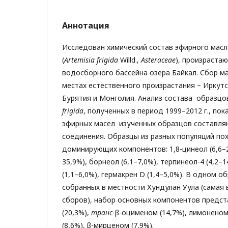
Аннотация
Исследован химический состав эфирного мас
(
Artemisia frigida
Willd.,
Asteraceae
), произраста
водосборного бассейна озера Байкал.
Сбор м
местах естественного произрастания – Иркутс
Бурятия и Монголия. Анализ состава образцо
frigida
, полученных в период 1999–2012 г., пок
эфирных масел изученных образцов составл
соединения. Образцы из разных популяций по
доминирующих компонентов: 1,8-цинеол (6,6–2
35,9%), борнеол (6,1–7,0%), терпинеол-4 (4,2–
(1,1–6,0%), гермакрен D (1,4–5,0%). В одном о
собранных в местности Хундулан Уула (самая 
сборов), набор основных компонентов предст
(20,3%),
транс
-β-оцименом (14,7%), лимоненом
(8,6%), β-мирценом (7,9%).