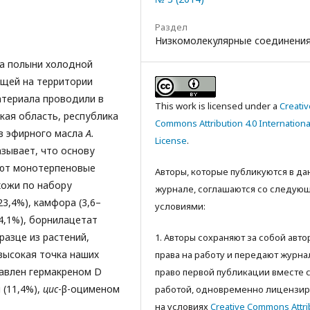
Раздел
Низкомолекулярные соединени
ла полыни холодной
ющей на территории
атериала проводили в
This work is licensed under a
Creativ
кая область, республика
Commons Attribution 4.0 Internationa
в эфирного масла
A.
License
.
азывает, что основу
яют монотерпеновые
Авторы, которые публикуются в д
хожи по набору
журнале, соглашаются со следую
3,4%), камфора (3,6–
условиями:
14,1%), борнилацетат
бразце из растений,
1. Авторы сохраняют за собой авт
высокая точка наших
права на работу и передают журна
авлен гермакреном D
право первой публикации вместе 
 (11,4%),
цис
-β-оцименом
работой, одновременно лицензир
на условиях
Creative Commons Attri