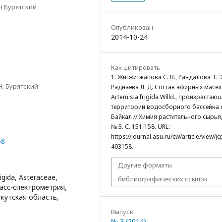
Н Бурятский
Опубликован
2014-10-24
Как цитировать
1. Жигжитжапова С. В., Рандалова Т. Э
; Бурятский
Раднаева Л. Д. Состав эфирных масел
Artemisia frigida Willd., произрастаю
территории водосборного бассейна 
Байкал // Химия растительного сырья,
№ 3. С. 151-158. URL:
https://journal.asu.ru/cw/article/view/j
58
403158.
Другие форматы
gida, Asteraceae,
библиографических ссылок
асс-спектрометрия,
ркутская область,
Выпуск
№ 3 (2014)