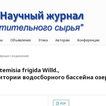
вы
Объявления
Этика
Авторам
Конференции
ярные соединения
misia frigida Willd.,
итории водосборного бассейна озе
PDF