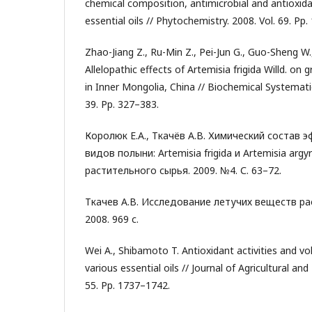
chemical composition, antimicrobial and antioxidan
essential oils // Phytochemistry. 2008. Vol. 69. Pp
Zhao-Jiang Z., Ru-Min Z., Pei-Jun G., Guo-Sheng W.
Allelopathic effects of Artemisia frigida Willd. on
in Inner Mongolia, China // Biochemical Systemati
39. Pp. 327–383.
Королюк Е.А., Ткачёв А.В. Химический состав 
видов полыни: Artemisia frigida и Artemisia argy
растительного сырья. 2009. №4. С. 63–72.
Ткачев А.В. Исследование летучих веществ ра
2008. 969 с.
Wei A., Shibamoto T. Antioxidant activities and vol
various essential oils // Journal of Agricultural an
55. Pp. 1737–1742.