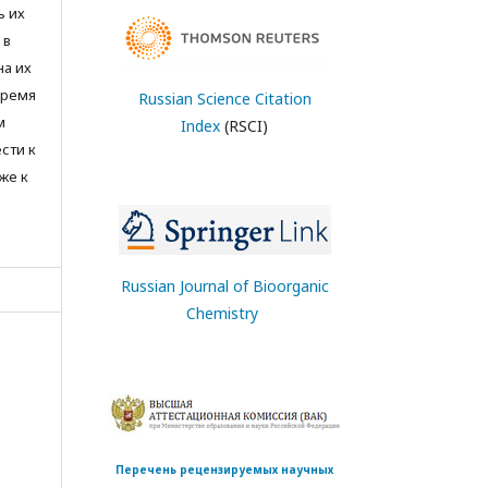
ь их
 в
на их
время
Russian Science Citation
м
Index
(RSCI)
сти к
же к
Russian Journal of Bioorganic
Chemistry
Перечень рецензируемых научных