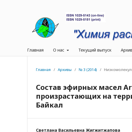
Главная
О нас
Текущий выпуск
Архи
Главная
/
Архивы
/
№ 3 (2014)
/
Низкомолекул
Состав эфирных масел Arte
произрастающих на терр
Байкал
Светлана Васильевна Жигжитжапова