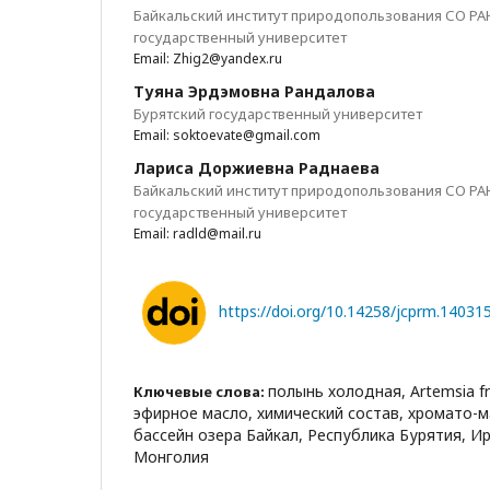
Байкальский институт природопользования СО РА
государственный университет
Email: Zhig2@yandex.ru
Туяна Эрдэмовна Рандалова
Бурятский государственный университет
Email: soktoevate@gmail.com
Лариса Доржиевна Раднаева
Байкальский институт природопользования СО РАН
государственный университет
Email: radld@mail.ru
https://doi.org/10.14258/jcprm.14031
полынь холодная, Artemsia fri
Ключевые слова:
эфирное масло, химический состав, хромато-м
бассейн озера Байкал, Республика Бурятия, И
Монголия