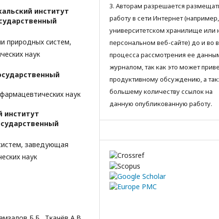
3. Авторам разрешается размещат
кальский институт
работу в сети Интернет (например,
осударственный
университетском хранилище или 
и природных систем,
персональном веб-сайте) до и во 
ческих наук
процесса рассмотрения ее данны
журналом, так как это может приве
осударственный
продуктивному обсуждению, а так
большему количеству ссылок на
фармацевтических наук
данную опубликованную работу.
й институт
осударственный
систем, заведующая
еских наук
амзалов Б.Б., Ткачёв А.В.