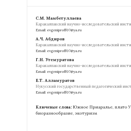
С.М. Мамбетуллаева
Каракалпакский научно-исследовательский инсти
Email: evgeniproff07@ya.ru
А.Ч. Абдиров
Каракалпакский научно-исследовательский инсти
Email: evgeniproff07@ya.ru
Г.Н. Утемуратова
Каракалпакский научно-исследовательский инсти
Email: evgeniproff07@ya.ru
Е.Т. Алламуратов
Нукусский государственный педагогический инс
Email: evgeniproff07@ya.ru
Южное Приаралье, плато У
Ключевые слова:
биоразнообразие, экотуризм