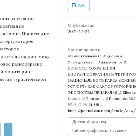
PDF
нного состояния
Опубликован
спективные
2021-12-24
 регионе. Происходит
стюрт, которое
факторов
Как цитировать
в и т.п.) на динамику
Мамбетуллаева С., Абдиров А.,
Утемуратова Г., Алламуратов Е.
довое разнообразие
ВОПРОСЫ СОХРАНЕНИЯ
ный мониторинг
БИОРАЗНООБРАЗИЯ НА ТЕРРИТО
звитие туристической
НАЦИОНАЛЬНОГО ПАРКА «ЮЖНЫ
УСТЮРТ» КАК ФАКТОР УСТОЙЧИ
ЭКОСИСТЕМ ПРИАРАЛЬЯ // Siberia
Journal of Tourism and Economic, 2021.
№ 13. С. 68-74. URL:
https://journal.asu.ru/st/article/view
Другие форматы
библиографических ссылок