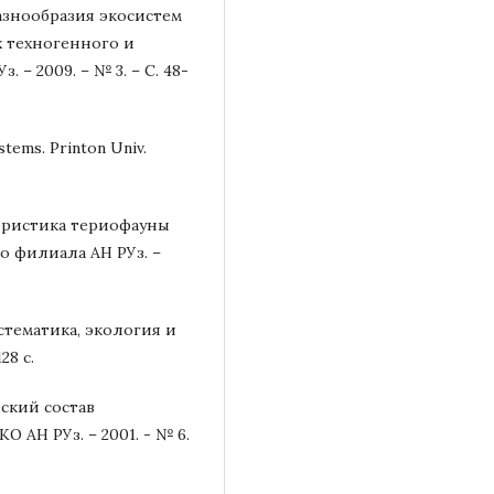
азнообразия экосистем
 техногенного и
 – 2009. – № 3. – С. 48-
stems. Printon Univ.
теристика териофауны
о филиала АН РУз. –
стематика, экология и
28 с.
ский состав
О АН РУз. – 2001. - № 6.