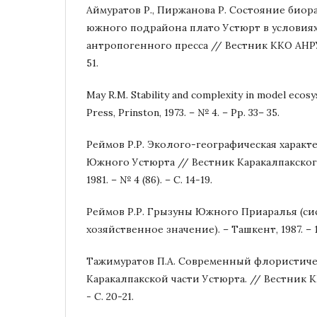
Аймуратов Р., Пиржанова Р. Состояние биор
южного подрайона плато Устюрт в условиях
антропогенного пресса // Вестник ККО АНРУз.
51.
May R.M. Stability and complexity in model ecosy
Press, Prinston, 1973. – № 4. – Pр. 33– 35.
Реймов Р.Р. Эколого-географическая харак
Южного Устюрта // Вестник Каракалпакског
1981. – № 4 (86). – С. 14-19.
Реймов Р.Р. Грызуны Южного Приаралья (си
хозяйственное значение). – Ташкент, 1987. – 1
Тажимуратов П.А. Современный флористиче
Каракалпакской части Устюрта. // Вестник КК
- С. 20-21.