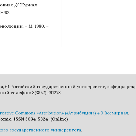
ловиях // Журнал
4-792.
волюции. – М, 1980. –
ина, 61, Алтайский государственный университет, кафедра ре
ный телефон: 8(3852) 291278
eative Commons «Attribution» («Атрибуция») 4.0 Всемирная
.
nomic. ISSN 3034-5324 (Online)
кого государственного университета
.