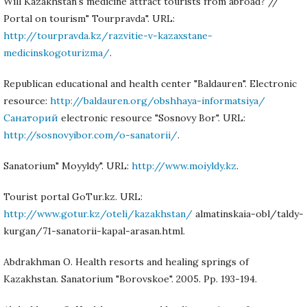
Will Kazakhstan's medicine attract tourists from abroad? //
Portal on tourism" Tourpravda". URL:
http://tourpravda.kz/razvitie-v-kazaxstane-
medicinskogoturizma/
.
Republican educational and health center "Baldauren". Electronic
resource:
http://baldauren.org/obshhaya-informatsiya/
Санаторий
electronic resource "Sosnovy Bor". URL:
http://sosnovyibor.com/o-sanatorii/
.
Sanatorium" Moyyldy". URL:
http://www.moiyldy.kz
.
Tourist portal GoTur.kz. URL:
http://www.gotur.kz/oteli/kazakhstan/
almatinskaia-obl/taldy-
kurgan/71-sanatorii-kapal-arasan.html.
Abdrakhman O. Health resorts and healing springs of
Kazakhstan. Sanatorium "Borovskoe". 2005. Pp. 193-194.