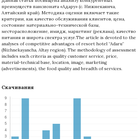
Данная статья посвящена анализу конкурентных
преимуществ пансионата «Адару» (с. Нижнекаянча,
Алтайский край). Методика оценки включает такие
критерии, как качество обслуживания клиентов, цена,
состояние материально-технической базы,
месторасположение, имидж, маркетинг (реклама), качество
питания и широта спектра услуг.The article is devoted to the
analyses of competitive advantages of resort hotel “Adaru”
(Nizhnekayancha, Altay region). The methodology of assessment
includes such criteria as quality customer service, price,
material-technical base, location, image, marketing
(advertisements), the food quality and breadth of services.
Скачивания