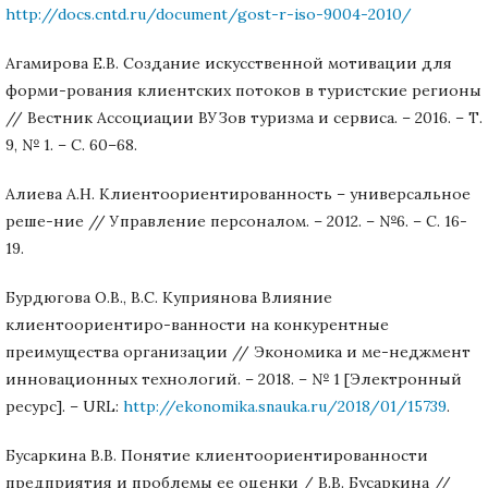
http://docs.cntd.ru/document/gost-r-iso-9004-2010/
Агамирова Е.В. Создание искусственной мотивации для
форми-рования клиентских потоков в туристские регионы
// Вестник Ассоциации ВУЗов туризма и сервиса. – 2016. – Т.
9, № 1. – С. 60–68.
Алиева А.Н. Клиентоориентированность – универсальное
реше-ние // Управление персоналом. – 2012. – №6. – С. 16-
19.
Бурдюгова О.В., В.С. Куприянова Влияние
клиентоориентиро-ванности на конкурентные
преимущества организации // Экономика и ме-неджмент
инновационных технологий. – 2018. – № 1 [Электронный
ресурс]. – URL:
http://ekonomika.snauka.ru/2018/01/15739
.
Бусаркина В.В. Понятие клиентоориентированности
предприятия и проблемы ее оценки / В.В. Бусаркина //