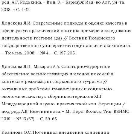
ред. А.Г. Редькина. – Вып. 8. – Барнаул: Изд-во Алт. ун-та,
2018. – С. 4-12
Донскова Л.И. Современные подходы к оценке качества в
сфере услуг: практический опыт (на примере исследования
деятельности гостини-цы) // Вестник Тюменского
государственного университет: социология и эко-номика.
– Тюмень, 2008. – № 4. – С. 197-205.
Донскова Л.И., Макаров А.А. Санаторно-курортное
обеспечение военнослужащих и членов их семей в
контексте реализации социального ту-ризма //
Актуальные проблемы гуманитарных и социально-
экономических наук: сборник материалов XIΙI
Международной научно-практической кон-ференции /
под ред. А.В. Немчининова. – М.: Перо; Вольск: Тип. ВВИМО,
2019. – № 13 (67). – С. 59-65.
Крайнова О.С. Потенциал внедрения концепции