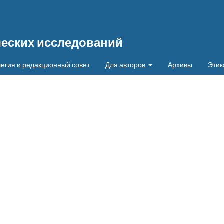
ческих исследований
егия и редакционный совет
Для авторов
Архивы
Этик