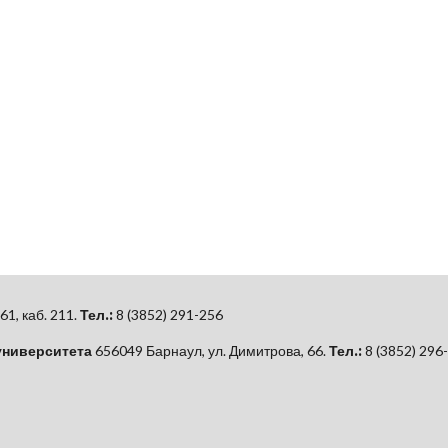
61, каб.
211.
Тел.:
8 (3852) 291-256
университета
656049 Барнаул, ул. Димитрова, 66.
Тел.:
8 (3852) 296