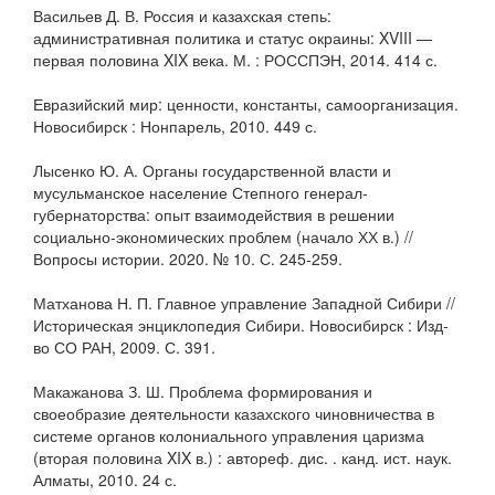
Васильев Д. В. Россия и казахская степь:
административная политика и статус окраины: XVIII —
первая половина XIX века. М. : РОССПЭН, 2014. 414 с.
Евразийский мир: ценности, константы, самоорганизация.
Новосибирск : Нонпарель, 2010. 449 с.
Лысенко Ю. А. Органы государственной власти и
мусульманское население Степного генерал-
губернаторства: опыт взаимодействия в решении
социально-экономических проблем (начало ХХ в.) //
Вопросы истории. 2020. № 10. С. 245-259.
Матханова Н. П. Главное управление Западной Сибири //
Историческая энциклопедия Сибири. Новосибирск : Изд-
во СО РАН, 2009. С. 391.
Макажанова З. Ш. Проблема формирования и
своеобразие деятельности казахского чиновничества в
системе органов колониального управления царизма
(вторая половина XIX в.) : автореф. дис. . канд. ист. наук.
Алматы, 2010. 24 с.