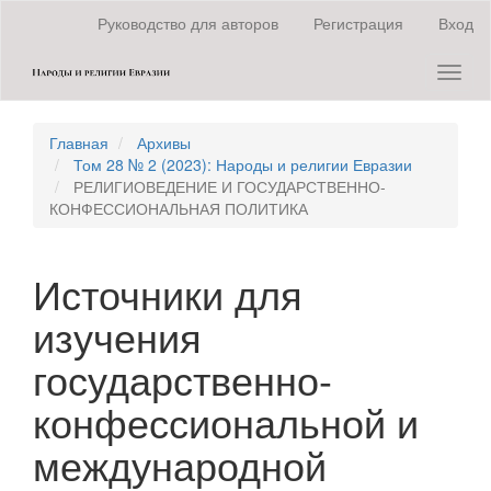
Быстрый
Руководство для авторов
Регистрация
Вход
переход
к
Toggl
содержанию
naviga
страницы
Главная
навигация
Главная
Архивы
Основное
Том 28 № 2 (2023): Народы и религии Евразии
содержание
РЕЛИГИОВЕДЕНИЕ И ГОСУДАРСТВЕННО-
Боковая
КОНФЕССИОНАЛЬНАЯ ПОЛИТИКА
панель
Источники для
изучения
государственно-
конфессиональной и
международной