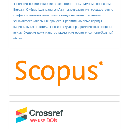
этнология
религиоведение
археология
этнокультурные процессы
Евразия
Сибирь
Центральная Азия
мировоззрение
государственно-
конфессиональная политика
межнациональные отношения
этноконфессиональные процессы
религия
кочевые народы
национальная политика
этногенез
диаспоры
религиозные общины
ислам
буддизм
христианство
шаманизм
социогенез
погребальный
обряд