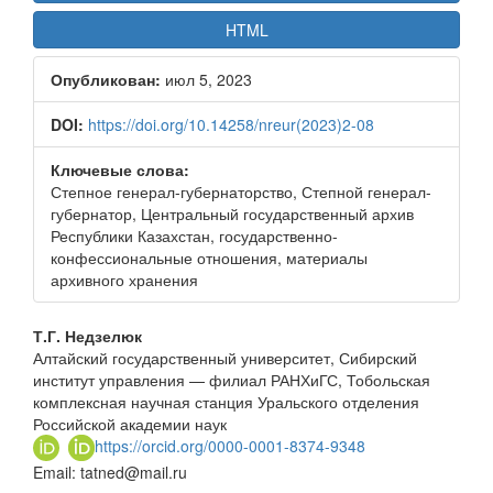
HTML
Опубликован:
июл 5, 2023
DOI:
https://doi.org/10.14258/nreur(2023)2-08
Ключевые слова:
Степное генерал-губернаторство, Степной генерал-
губернатор, Центральный государственный архив
Республики Казахстан, государственно-
конфессиональные отношения, материалы
архивного хранения
Основное
Т.Г. Недзелюк
Алтайский государственный университет, Сибирский
содержание
институт управления — филиал РАНХиГС, Тобольская
статьи
комплексная научная станция Уральского отделения
Российской академии наук
https://orcid.org/0000-0001-8374-9348
Email: tatned@mail.ru