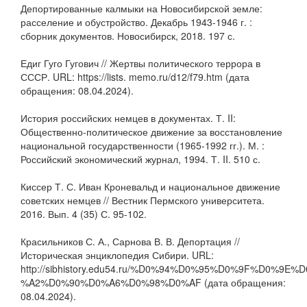
Депортированные калмыки на Новосибирской земле:
расселение и обустройство. Декабрь 1943-1946 г. :
сборник документов. Новосибирск, 2018. 197 с.
Едиг Гуго Гугович // Жертвы политического террора в
СССР. URL: https://lists. memo.ru/d12/f79.htm (дата
обращения: 08.04.2024).
История российских немцев в документах. Т. II:
Общественно-политическое движение за восстановление
национальной государственности (1965-1992 гг.). М. :
Российский экономический журнал, 1994. Т. II. 510 с.
Киссер Т. С. Иван Кроневальд и национальное движение
советских немцев // Вестник Пермского университета.
2016. Вып. 4 (35) С. 95-102.
Красильников С. А., Сарнова В. В. Депортация //
Историческая энциклопедия Сибири. URL:
http://sibhistory.edu54.ru/%D0%94%D0%95%D0%9F%D0%9E
%A2%D0%90%D0%A6%D0%98%D0%AF (дата обращения:
08.04.2024).