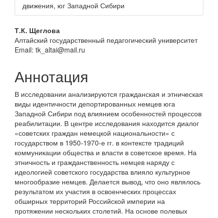
движения, юг Западной Сибири
Основное
Т.К. Щеглова
Алтайский государственный педагогический университет
содержание
Email: tk_altai@mail.ru
статьи
Аннотация
В исследовании анализируются гражданская и этническая
виды идентичности депортированных немцев юга
Западной Сибири под влиянием особенностей процессов
реабилитации. В центре исследования находится диалог
«советских граждан немецкой национальности» с
государством в 1950-1970-е гг. в контексте традиций
коммуникации общества и власти в советское время. На
этничность и гражданственность немцев наряду с
идеологией советского государства влияло культурное
многообразие немцев. Делается вывод, что оно являлось
результатом их участия в освоенческих процессах
обширных территорий Российской империи на
протяжении нескольких столетий. На основе полевых