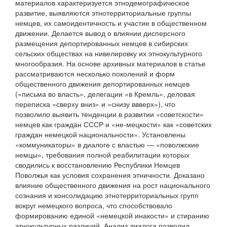
материалов характеризуется этнодемографическое
развитие, выявляются этнотерриториальные группы
немцев, их самоидентичность и участие в общественном
движении. Делается вывод о влиянии дисперсного
размещения депортированных немцев в сибирских
сельских обществах на нивелировку их этнокультурного
многообразия. На основе архивных материалов в статье
рассматриваются несколько поколений и форм
общественного движения депортированных немцев
(«письма во власть», делегации «в Кремль», деловая
переписка «сверху вниз» и «снизу ввверх»), что
позволило выявить тенденции в развитии «советскости»
немцев как граждан СССР и «не-мецкости» как «советских
граждан немецкой национальности». Установлены
«коммуникаторы» в диалоге с властью — «поволжские
немцы», требования полной реабилитации которых
сводились к восстановлению Республики Немцев
Поволжья как условия сохранения этничности. Доказано
влияние общественного движения на рост национального
сознания и консолидацию этнотерриториальных групп
вокруг немецкого вопроса, что способствовало
формированию единой «немецкой инакости» и стиранию
этнокультурных различий. Анализ диалога позволил