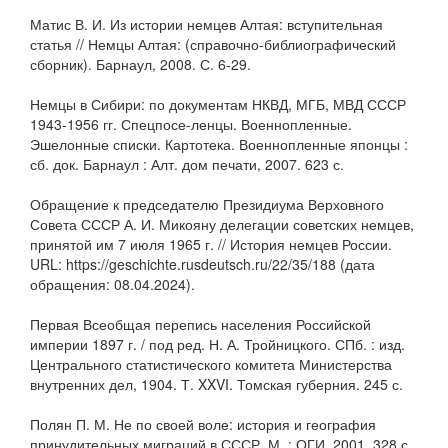
Матис В. И. Из истории немцев Алтая: вступительная
статья // Немцы Алтая: (справочно-библиографический
сборник). Барнаул, 2008. С. 6-29.
Немцы в Сибири: по документам НКВД, МГБ, МВД СССР
1943-1956 гг. Спецпосе-ленцы. Военнопленные.
Эшелонные списки. Картотека. Военнопленные японцы :
сб. док. Барнаул : Алт. дом печати, 2007. 623 с.
Обращение к председателю Президиума Верховного
Совета СССР А. И. Микояну делегации советских немцев,
принятой им 7 июля 1965 г. // История немцев России.
URL: https://geschichte.rusdeutsch.ru/22/35/188 (дата
обращения: 08.04.2024).
Первая Всеобщая перепись населения Российской
империи 1897 г. / под ред. Н. А. Тройницкого. СПб. : изд.
Центрального статистического комитета Министерства
внутренних дел, 1904. Т. XXVI. Томская губерния. 245 с.
Полян П. М. Не по своей воле: история и география
принудительных миграций в СССР. М. : ОГИ, 2001. 328 с.