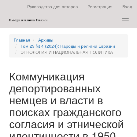
Быстрый
Руководство для авторов
Регистрация
Вход
переход
к
Toggl
содержанию
naviga
страницы
Главная
навигация
Главная
Архивы
Основное
Том 29 № 4 (2024): Народы и религии Евразии
содержание
ЭТНОЛОГИЯ И НАЦИОНАЛЬНАЯ ПОЛИТИКА
Боковая
панель
Коммуникация
депортированных
немцев и власти в
поисках гражданского
согласия и этнической
идентичности в 1950-