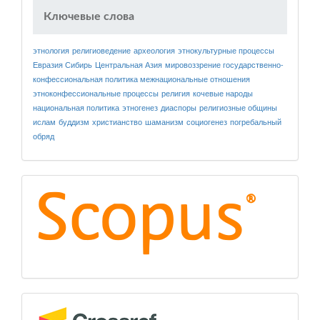
Ключевые слова
этнология
религиоведение
археология
этнокультурные процессы
Евразия
Сибирь
Центральная Азия
мировоззрение
государственно-
конфессиональная политика
межнациональные отношения
этноконфессиональные процессы
религия
кочевые народы
национальная политика
этногенез
диаспоры
религиозные общины
ислам
буддизм
христианство
шаманизм
социогенез
погребальный
обряд