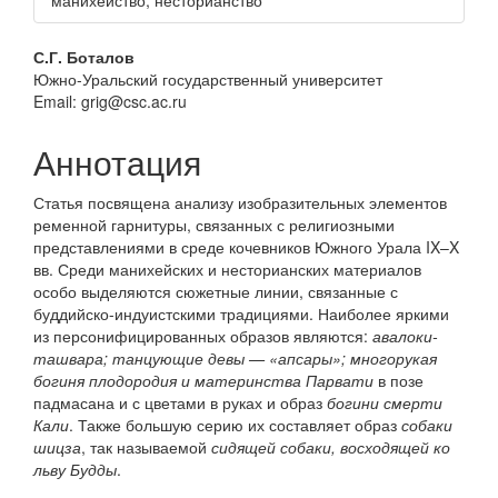
Основное
С.Г. Боталов
Южно-Уральский государственный университет
содержание
Email: grig@csc.ac.ru
статьи
Аннотация
Статья посвящена анализу изобразительных элементов
ременной гарнитуры, связанных с религиозными
представлениями в среде кочевников Южного Урала IX–X
вв. Среди манихейских и несторианских материалов
особо выделяются сюжетные линии, связанные с
буддийско-индуистскими традициями. Наиболее яркими
из персонифицированных образов являются:
авалоки-
ташвара;
танцующие девы — «апсары»;
многорукая
богиня плодородия и материнства Парвати
в позе
падмасана и с цветами в руках и образ
богини смерти
Кали
. Также большую серию их составляет образ
собаки
шицза
, так называемой
сидящей собаки, восходящей ко
льву Будды
.