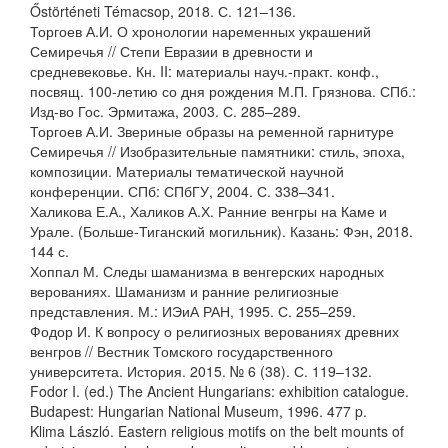
Őstörténeti Témacsop, 2018. С. 121–136.
Торгоев А.И. О хронологии наременных украшений
Семиречья // Степи Евразии в древности и
средневековье. Кн. II: материалы науч.-практ. конф.,
посвящ. 100-летию со дня рождения М.П. Грязнова. СПб.:
Изд-во Гос. Эрмитажа, 2003. С. 285–289.
Торгоев А.И. Звериные образы на ременной гарнитуре
Семиречья // Изобразительные памятники: стиль, эпоха,
композиции. Материалы тематической научной
конференции. СПб: СПбГУ, 2004. С. 338–341.
Халикова Е.А., Халиков А.Х. Ранние венгры на Каме и
Урале. (Больше-Тиганский могильник). Казань: Фэн, 2018.
144 с.
Хоппал М. Следы шаманизма в венгерских народных
верованиях. Шаманизм и ранние религиозные
представления. М.: ИЭиА РАН, 1995. С. 255–259.
Фодор И. К вопросу о религиозных верованиях древних
венгров // Вестник Томского государственного
университета. История. 2015. № 6 (38). С. 119–132.
Fodor I. (ed.) The Ancient Hungarians: exhibition catalogue.
Budapest: Hungarian National Museum, 1996. 477 p.
Klima László. Eastern religious motifs on the belt mounts of