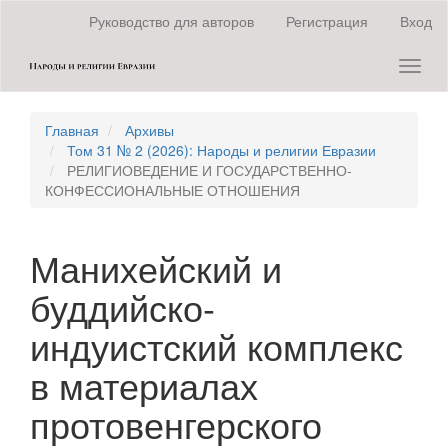
Быстрый
Руководство для авторов
Регистрация
Вход
переход
к
Toggl
содержанию
naviga
страницы
Главная
навигация
Главная
Архивы
Основное
Том 31 № 2 (2026): Народы и религии Евразии
содержание
РЕЛИГИОВЕДЕНИЕ И ГОСУДАРСТВЕННО-
Боковая
КОНФЕССИОНАЛЬНЫЕ ОТНОШЕНИЯ
панель
Манихейский и
буддийско-
индуистский комплекс
в материалах
протовенгерского