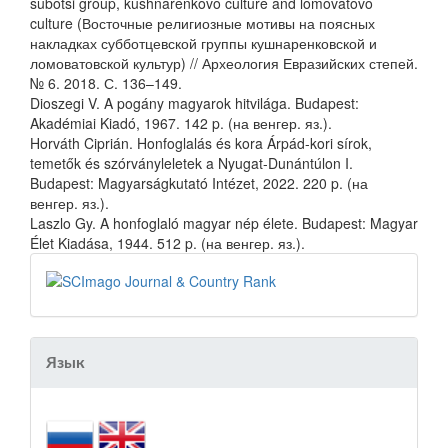
subotsi group, kushnarenkovo culture and lomovatovo
culture (Восточные религиозные мотивы на поясных
накладках субботцевской группы кушнаренковской и
ломоватовской культур) // Археология Евразийских степей.
№ 6. 2018. С. 136–149.
Dioszegi V. A pogány magyarok hitvilága. Budapest:
Akadémiai Kiadó, 1967. 142 p. (на венгер. яз.).
Horváth Ciprián. Honfoglalás és kora Árpád-kori sírok,
temetők és szórványleletek a Nyugat-Dunántúlon I.
Budapest: Magyarságkutató Intézet, 2022. 220 p. (на
венгер. яз.).
Laszlo Gy. A honfoglaló magyar nép élete. Budapest: Magyar
Élet Kiadása, 1944. 512 p. (на венгер. яз.).
Язык