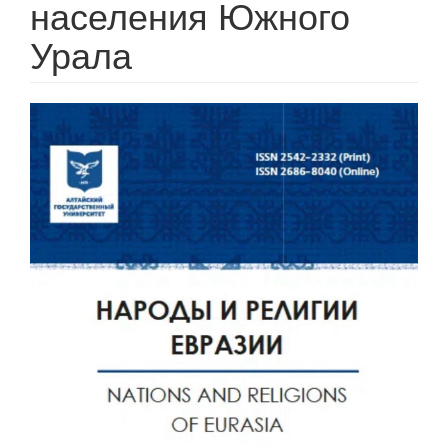
населения Южного
Урала
Статья
боковой
панели