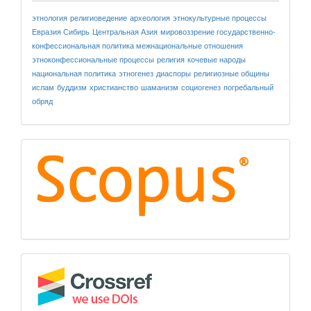
этнология
религиоведение
археология
этнокультурные процессы
Евразия
Сибирь
Центральная Азия
мировоззрение
государственно-
конфессиональная политика
межнациональные отношения
этноконфессиональные процессы
религия
кочевые народы
национальная политика
этногенез
диаспоры
религиозные общины
ислам
буддизм
христианство
шаманизм
социогенез
погребальный
обряд