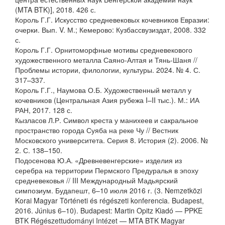
(MTA BTK)], 2018. 426 с.
Король Г.Г. Искусство средневековых кочевников Евразии:
очерки. Вып. V. М.; Кемерово: Кузбассвузиздат, 2008. 332
с.
Король Г.Г. Орнитоморфные мотивы средневекового
художественного металла Саяно-Алтая и Тянь-Шаня //
Проблемы истории, филологии, культуры. 2024. № 4. С.
317–337.
Король Г.Г., Наумова О.Б. Художественный металл у
кочевников (Центральная Азия рубежа I–II тыс.). М.: ИА
РАН, 2017. 128 с.
Кызласов Л.Р. Символ креста у манихеев и сакральное
пространство города Суяба на реке Чу // Вестник
Московского университета. Серия 8. История (2). 2006. №
2. С. 138–150.
Подосенова Ю.А. «Древневенгерские» изделия из
серебра на территории Пермского Предуралья в эпоху
средневековья // III Международный Мадьярский
симпозиум. Будапешт, 6–10 июля 2016 г. (3. Nemzetközi
Korai Magyar Történeti és régészeti konferencia. Budapest,
2016. Június 6–10). Budapest: Martin Opitz Kiadó — PPKE
BTK Régészettudományi Intézet — MTA BTK Magyar