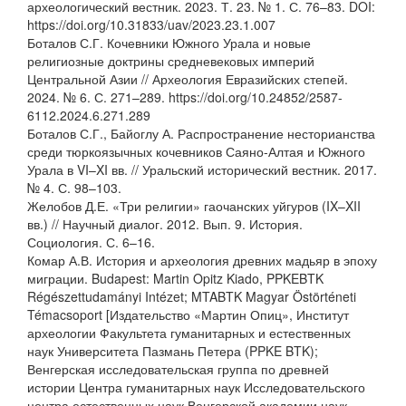
археологический вестник. 2023. Т. 23. № 1. С. 76–83. DOI:
https://doi.org/10.31833/uav/2023.23.1.007
Боталов С.Г. Кочевники Южного Урала и новые
религиозные доктрины средневековых империй
Центральной Азии // Археология Евразийских степей.
2024. № 6. С. 271–289. https://doi.org/10.24852/2587-
6112.2024.6.271.289
Боталов С.Г., Байоглу А. Распространение несторианства
среди тюркоязычных кочевников Саяно-Алтая и Южного
Урала в VI–XI вв. // Уральский исторический вестник. 2017.
№ 4. С. 98–103.
Желобов Д.Е. «Три религии» гаочанских уйгуров (IX–XII
вв.) // Научный диалог. 2012. Вып. 9. История.
Социология. С. 6–16.
Комар А.В. История и археология древних мадьяр в эпоху
миграции. Budapest: Martin Opitz Kiado, PPKEBTK
Régészettudamányi Intézet; MTABTK Magyar Östörténeti
Témacsoport [Издательство «Мартин Опиц», Институт
археологии Факультета гуманитарных и естественных
наук Университета Пазмань Петера (PPKE BTK);
Венгерская исследовательская группа по древней
истории Центра гуманитарных наук Исследовательского
центра естественных наук Венгерской академии наук