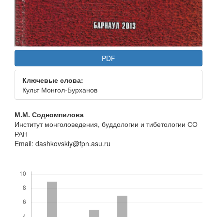
PDF
Ключевые слова:
Культ Монгол-Бурханов
Основное
М.М. Содномпилова
Институт монголоведения, буддологии и тибетологии СО
содержание
РАН
статьи
Email: dashkovskiy@fpn.asu.ru
Скачивания