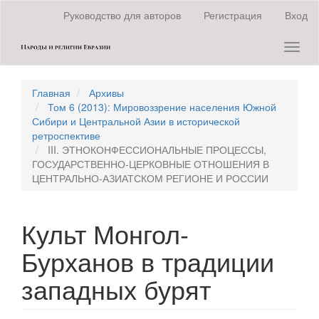
Быстрый
Руководство для авторов
Регистрация
Вход
переход
к
Toggl
содержанию
naviga
страницы
Главная
навигация
Главная
Архивы
Основное
Том 6 (2013): Мировоззрение населения Южной
содержание
Сибири и Центральной Азии в исторической
Боковая
ретроспективе
панель
III. ЭТНОКОНФЕССИОНАЛЬНЫЕ ПРОЦЕССЫ,
ГОСУДАРСТВЕННО-ЦЕРКОВНЫЕ ОТНОШЕНИЯ В
ЦЕНТРАЛЬНО-АЗИАТСКОМ РЕГИОНЕ И РОССИИ
Культ Монгол-
Бурханов в традиции
западных бурят