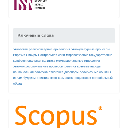
Ключевые слова
этнология
религиоведение
археология
этнокультурные процессы
Евразия
Сибирь
Центральная Азия
мировоззрение
государственно-
конфессиональная политика
межнациональные отношения
этноконфессиональные процессы
религия
кочевые народы
национальная политика
этногенез
диаспоры
религиозные общины
ислам
буддизм
христианство
шаманизм
социогенез
погребальный
обряд