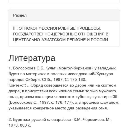
Раздел
III. ЭТНОКОНФЕССИОНАЛЬНЫЕ ПРОЦЕССЫ,
ГОСУДАРСТВЕННО-ЦЕРКОВНЫЕ ОТНОШЕНИЯ В
ЦЕНТРАЛЬНО-АЗИАТСКОМ РЕГИОНЕ И РОССИИ
Литература
1. Болосохоев С.Б. Культ «монгол-бурханов» у западных
бурят по материалам полевых исследований//Культура
народов Сибири. СПб., 1997. С. 175-180.
Контекст: ...Обряд совершается во дворе или на скотном
дворе, в присутствии всех членов семьи только мужского
пола, причем знающим человеком «убгэн», «узэлгирэ»39
(Болосохоев С., 1997, с. 176, 177), а в прошлом шаманом,
указывается конкретное место для разведения огня.
2. Бурятско-русский словарь/сост. К.М. Черемисов. М.,
1973. 803 с.