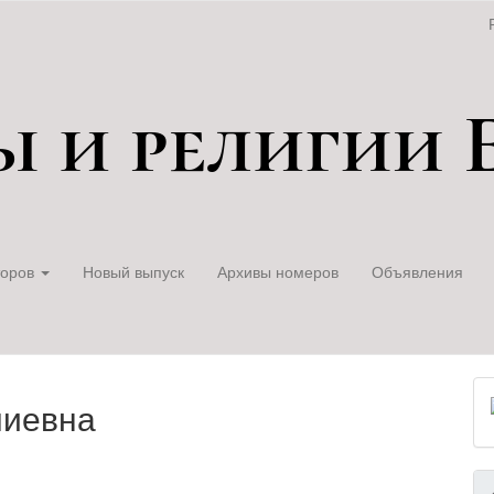
торов
Новый выпуск
Архивы номеров
Объявления
миевна