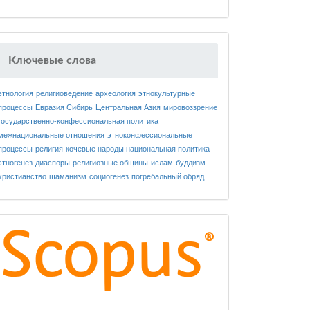
Ключевые слова
этнология
религиоведение
археология
этнокультурные
процессы
Евразия
Сибирь
Центральная Азия
мировоззрение
государственно-конфессиональная политика
межнациональные отношения
этноконфессиональные
процессы
религия
кочевые народы
национальная политика
этногенез
диаспоры
религиозные общины
ислам
буддизм
христианство
шаманизм
социогенез
погребальный обряд