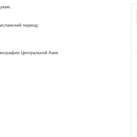
аукам.
оисламский период;
 географии Центральной Азии