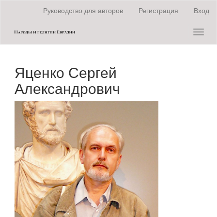
Быстрый
Руководство для авторов
Регистрация
Вход
переход
к
Toggl
содержанию
naviga
страницы
Главная
навигация
Яценко Сергей
Основное
содержание
Александрович
Боковая
панель