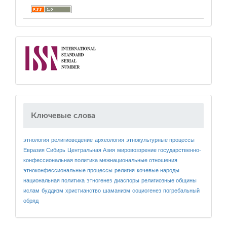
Ключевые слова
этнология
религиоведение
археология
этнокультурные процессы
Евразия
Сибирь
Центральная Азия
мировоззрение
государственно-
конфессиональная политика
межнациональные отношения
этноконфессиональные процессы
религия
кочевые народы
национальная политика
этногенез
диаспоры
религиозные общины
ислам
буддизм
христианство
шаманизм
социогенез
погребальный
обряд