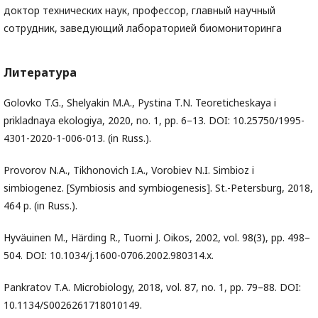
доктор технических наук, профессор, главный научный
сотрудник, заведующий лабораторией биомониторинга
Литература
Golovko T.G., Shelyakin M.A., Pystina T.N. Teoreticheskaya i
prikladnaya ekologiya, 2020, no. 1, pp. 6–13. DOI: 10.25750/1995-
4301-2020-1-006-013. (in Russ.).
Provorov N.A., Tikhonovich I.A., Vorobiev N.I. Simbioz i
simbiogenez. [Symbiosis and symbiogenesis]. St.-Petersburg, 2018,
464 p. (in Russ.).
Hyväuinen M., Härding R., Tuomi J. Oikos, 2002, vol. 98(3), pp. 498–
504. DOI: 10.1034/j.1600-0706.2002.980314.x.
Pankratov T.A. Microbiology, 2018, vol. 87, no. 1, pр. 79–88. DOI:
10.1134/S0026261718010149.