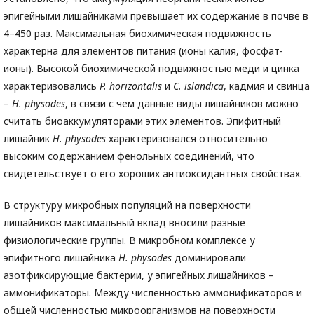
эпигейными лишайниками превышает их содержание в почве в
4–450 раз. Максимальная биохимическая подвижность
характерна для элементов питания (ионы калия, фосфат-
ионы). Высокой биохимической подвижностью меди и цинка
характеризовались
P
. horizontalis
и
C
. islandica
, кадмия и свинца
–
H
. physodes
, в связи с чем данные виды лишайников можно
считать биоаккумуляторами этих элементов. Эпифитный
лишайник
H
. physodes
характеризовался относительно
высоким содержанием фенольных соединений, что
свидетельствует о его хороших антиоксидантных свойствах.
В структуру микробных популяций на поверхности
лишайников максимальный вклад вносили разные
физиологические группы. В микробном комплексе у
эпифитного лишайника
H
. physodes
доминировали
азотфиксирующие бактерии, у эпигейных лишайников –
аммонификаторы. Между численностью аммонификаторов и
общей численностью микроорганизмов на поверхности