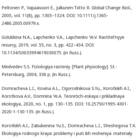
Peltonen P., Vapaavuori E., Julkunen-Tiitto R. Global Change Biol.,
2005, vol. 11(8), pp. 1305–1324. DOI: 10.1111/j.1365-
2486.2005.00979.x.
Golubkina N.A., Lapchenko V.A., Lapchenko Ye.V. Rastitel'nyye
resursy, 2019, vol. 55, no. 3, pp. 422–434. DOI:
10.1134/S0033994619030075. (in Russ.).
Medvedev S.S. Fiziologiya rasteniy. [Plant physiology]. St.-
Petersburg, 2004, 336 p. (in Russ.).
Domracheva L.I., Kovina A.L., Ogorodnikova S.Yu., Korotkikh A.I.,
Korotkova A.V., Domnina Ye.A. Teoretich-eskaya i prikladnaya
ekologiya, 2020, no. 1, pp. 130–135. DOI: 10.25750/1995-4301-
2020-1-130-135. (in Russ.).
Korotkikh A.I., Zabubenina Yu.S., Domracheva L.I., Sheshegova T.K.
Ekologiya rodnogo kraya: problemy i puti ikh resheniya: materialy