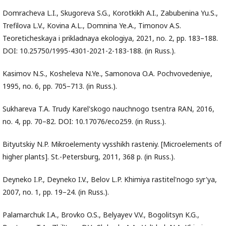
Domracheva L.I., Skugoreva S.G., Korotkikh A.I., Zabubenina Yu.S.,
Trefilova L.V., Kovina A.L., Domnina Ye.A., Timonov A.S.
Teoreticheskaya i prikladnaya ekologiya, 2021, no. 2, pp. 183–188.
DOI: 10.25750/1995-4301-2021-2-183-188. (in Russ.).
Kasimov N.S., Kosheleva N.Ye., Samonova O.A. Pochvovedeniye,
1995, no. 6, pp. 705–713. (in Russ.).
Sukhareva T.A. Trudy Karel'skogo nauchnogo tsentra RAN, 2016,
no. 4, pp. 70–82. DOI: 10.17076/eco259. (in Russ.).
Bityutskiy N.P. Mikroelementy vysshikh rasteniy. [Microelements of
higher plants]. St.-Petersburg, 2011, 368 p. (in Russ.).
Deyneko I.P., Deyneko I.V., Belov L.P. Khimiya rastitel'nogo syr'ya,
2007, no. 1, pp. 19–24. (in Russ.).
Palamarchuk I.A., Brovko O.S., Belyayev V.V., Bogolitsyn K.G.,