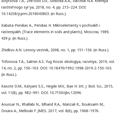
Boytsova T.A., Zhil'tsov D.V., Sloboda A.A., Val'chuk N.A. Khimiya
rastitel'nogo syr'ya, 2018, no. 4, pp. 215–224. DOI:
10.14258/jcprm.2018043803. (in Russ.).
Kabata-Pendias A., Pendias H. Mikroelementy v pochvakh i
rasteniyakh. [Trace elements in soils and plants]. Moscow, 1989,
439 p. (in Russ.).
Zhidkov A.N. Lesnoy vestnik, 2008, no. 1, pp. 151–156. (in Russ.).
Trifonova T.A., Salmin A.S. Yug Rossii: ekologiya, razvitiye, 2019, vol.
14, no. 2, pp. 150–163. DOI: 10.18470/1992-1098-2019-2-150-163.
(in Russ.).
Kasote D.M., Katyare S.S., Hegde M.V., Bae H. Int. J. Biol. Sci., 2015,
vol. 11(8), pp. 982–991. DOI: 10.7150/ijbs.12096.
Aoussar N., Rhallabi N., Mhand R.A., Manzali R., Bouksaim M.,
Douira A., Mellouki F. JMES, 2017, vol. 8(6), pp. 1968–1976.