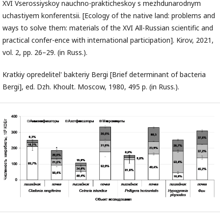
XVI Vserossiyskoy nauchno-prakticheskoy s mezhdunarodnym
uchastiyem konferentsii. [Ecology of the native land: problems and
ways to solve them: materials of the XVI All-Russian scientific and
practical confer-ence with international participation]. Kirov, 2021,
vol. 2, pp. 26–29. (in Russ.).
Kratkiy opredelitel' bakteriy Bergi [Brief determinant of bacteria
Bergi], ed. Dzh. Khoult. Moscow, 1980, 495 p. (in Russ.).