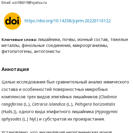
Email: usr08619@vyatsu.ru
https://doi.org/10.14258/jcprm.20220110122
лишайники, почвы, ионный состав, тяжелые
Ключевые слова:
металлы, фенольные соединения, микроорганизмы,
фитопатогены, антогонисты
Аннотация
Целью исследования был сравнительный анализ химического
состава и особенностей поверхностных микробных
комплексов трех видов эпигейных лишайников (
Cladonia
rangiferina
(L.),
Cetraria
islandica
(L.),
Peltigera
horizontalis
(Huds.)), одного вида эпифитного лишайника (
Hypogymni
aphysodes
(L.) Nyl.) и субстратов их произрастания.
Установлено, что аккумуляция неорганических ионов