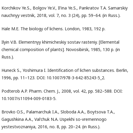
Korchikov Ye.S., Bolgov Ye.V., Il'ina Ye.S., Pankratov T.A. Samarskiy
nauchnyy vestnik, 2018, vol. 7, no. 3 (24), pp. 59–64. (in Russ.).
Hale M.E. The biology of lichens. London, 1983, 192 p.
Ilyin V.B. Elementnyy khimicheskiy sostav rasteniy. [Elemental
chemical composition of plants]. Novosibirsk, 1985, 130 p. (in
Russ.).
Huneck S., Yoshimura I. Identification of lichen substances. Berlin,
1996, pp. 11–123. DOI: 10.1007/978-3-642-85243-5_2.
Podterob A.P. Pharm. Chem. J., 2008, vol. 42, pp. 582–588. DOI:
10.1007/s11094-009-0183-5.
Brovko O.S., Palamarchuk I.A., Sloboda A.A., Boytsova T.A.,
Gagushkina A.A., Val'chuk N.A. Uspekhi so-vremennogo
yestestvoznaniya, 2016, no. 8, pp. 20–24. (in Russ.).