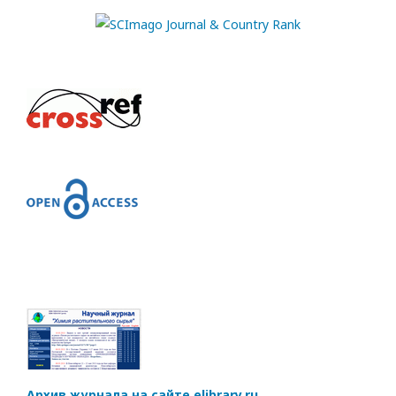
Архив журнала на сайте elibrary.ru