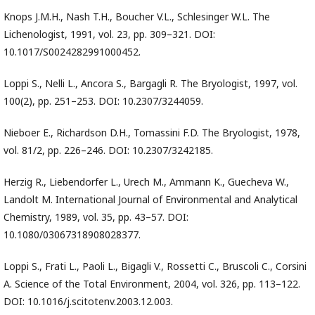
Knops J.M.H., Nash T.H., Boucher V.L., Schlesinger W.L. The
Lichenologist, 1991, vol. 23, pp. 309–321. DOI:
10.1017/S0024282991000452.
Loppi S., Nelli L., Ancora S., Bargagli R. The Bryologist, 1997, vol.
100(2), pp. 251–253. DOI: 10.2307/3244059.
Nieboer E., Richardson D.H., Tomassini F.D. The Bryologist, 1978,
vol. 81/2, pp. 226–246. DOI: 10.2307/3242185.
Herzig R., Liebendorfer L., Urech M., Ammann K., Guecheva W.,
Landolt M. International Journal of Environmental and Analytical
Chemistry, 1989, vol. 35, pp. 43–57. DOI:
10.1080/03067318908028377.
Loppi S., Frati L., Paoli L., Bigagli V., Rossetti C., Bruscoli C., Corsini
A. Science of the Total Environment, 2004, vol. 326, pp. 113–122.
DOI: 10.1016/j.scitotenv.2003.12.003.