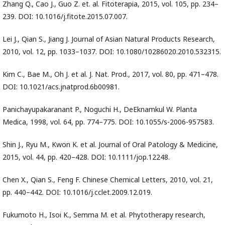
Zhang Q., Cao J., Guo Z. et. al. Fitoterapia, 2015, vol. 105, pp. 234–
239. DOI: 10.1016/j.fitote.2015.07.007.
Lei J., Qian S., Jiang J. Journal of Asian Natural Products Research,
2010, vol. 12, pp. 1033–1037. DOI: 10.1080/10286020.2010.532315.
Kim C., Bae M., Oh J. et al. J. Nat. Prod., 2017, vol. 80, pp. 471–478.
DOI: 10.1021/acs.jnatprod.6b00981.
Panichayupakaranant P., Noguchi H., DeEknamkul W. Planta
Medica, 1998, vol. 64, pp. 774–775. DOI: 10.1055/s-2006-957583.
Shin J., Ryu M., Kwon K. et al. Journal of Oral Patology & Medicine,
2015, vol. 44, pp. 420–428. DOI: 10.1111/jop.12248.
Chen X., Qian S., Feng F. Chinese Chemical Letters, 2010, vol. 21,
pp. 440–442. DOI: 10.1016/j.cclet.2009.12.019.
Fukumoto H., Isoi K., Semma M. et al. Phytotherapy research,