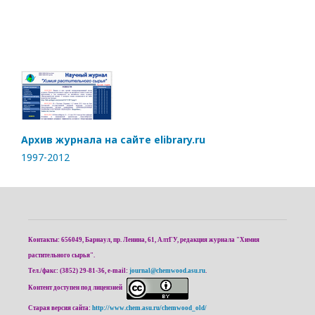
Архив журнала на сайте elibrary.ru
1997-2012
Контакты: 656049, Барнаул, пр. Ленина, 61, АлтГУ, редакция журнала "Химия
растительного сырья".
Тел./факс: (3852) 29-81-36, e-mail:
journal@chemwood.asu.ru
.
Контент доступен под лицензией
Старая версия сайта:
http://www.chem.asu.ru/chemwood_old/