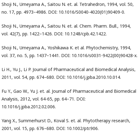
Shoji N., Umeyama A., Saitou N. et. al. Tetrahedron, 1994, vol. 50,
no. 17, pp. 4973–4986. DOI: 10.1016/S0040-4020(01)90409-0.
Shoji N., Umeyama A., Saitou N. et. al. Chem. Pharm. Bull., 1994,
vol. 42(7), pp. 1422–1426. DOI: 10.1248/cpb.42.1422.
Shoji N., Umeyama A., Yoshikawa K. et al. Phytochemistry, 1994,
vol. 37, no. 5, pp. 1437–1441. DOI: 10.1016/s0031-9422(00)90428-x.
Li H., Yu J., Li P. Journal of Pharmaceutical and Biomedical Analysis,
2011, vol. 54, pp. 674–680. DOI: 10.1016/j.jpba.2010.10.014.
Fu Y., Gao W., Yu J. et. al. Journal of Pharmaceutical and Biomedical
Analysis, 2012, vol. 64-65, pp. 64–71. DOI:
10.1016/j.jpba.2012.02.006.
Yang X., Summerhurst D., Koval S. et. al. Phytotherapy research,
2001, vol. 15, pp. 676–680. DOI: 10.1002/ptr.906.