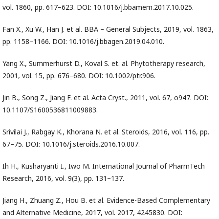
vol. 1860, pp. 617–623. DOI: 10.1016/j.bbamem.2017.10.025.
Fan X., Xu W., Han J. et al. BBA – General Subjects, 2019, vol. 1863,
pp. 1158–1166. DOI: 10.1016/j.bbagen.2019.04.010.
Yang X., Summerhurst D., Koval S. et. al. Phytotherapy research,
2001, vol. 15, pp. 676–680. DOI: 10.1002/ptr.906.
Jin B., Song Z., Jiang F. et al. Acta Cryst., 2011, vol. 67, o947. DOI:
10.1107/S1600536811009883.
Srivilai J., Rabgay K., Khorana N. et al. Steroids, 2016, vol. 116, pp.
67–75. DOI: 10.1016/j.steroids.2016.10.007.
Ih H., Kusharyanti I., Iwo M. International Journal of PharmTech
Research, 2016, vol. 9(3), pp. 131–137.
Jiang H., Zhuang Z., Hou B. et al. Evidence-Based Complementary
and Alternative Medicine, 2017, vol. 2017, 4245830. DOI: