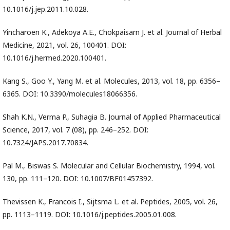
10.1016/j.jep.2011.10.028.
Yincharoen K., Adekoya A.E., Chokpaisarn J. et al. Journal of Herbal
Medicine, 2021, vol. 26, 100401. DOI:
10.1016/j.hermed.2020.100401.
Kang S., Goo Y., Yang M. et al. Molecules, 2013, vol. 18, pp. 6356–
6365. DOI: 10.3390/molecules18066356.
Shah K.N., Verma P., Suhagia B. Journal of Applied Pharmaceutical
Science, 2017, vol. 7 (08), pp. 246–252. DOI:
10.7324/JAPS.2017.70834.
Pal M., Biswas S. Molecular and Cellular Biochemistry, 1994, vol.
130, pp. 111–120. DOI: 10.1007/BF01457392.
Thevissen K., Francois I., Sijtsma L. et al. Peptides, 2005, vol. 26,
pp. 1113–1119. DOI: 10.1016/j.peptides.2005.01.008.