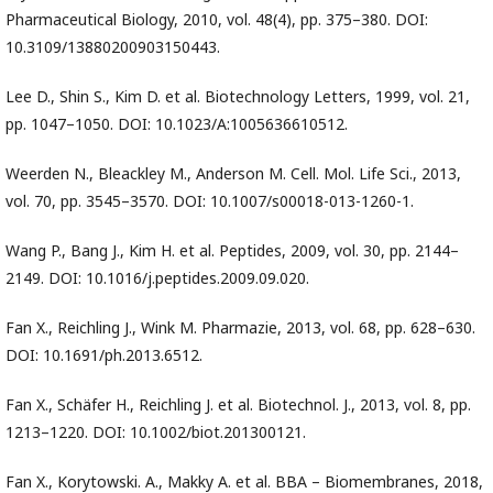
Pharmaceutical Biology, 2010, vol. 48(4), pp. 375–380. DOI:
10.3109/13880200903150443.
Lee D., Shin S., Kim D. et al. Biotechnology Letters, 1999, vol. 21,
pp. 1047–1050. DOI: 10.1023/A:1005636610512.
Weerden N., Bleackley M., Anderson M. Cell. Mol. Life Sci., 2013,
vol. 70, pp. 3545–3570. DOI: 10.1007/s00018-013-1260-1.
Wang P., Bang J., Kim H. et al. Peptides, 2009, vol. 30, pp. 2144–
2149. DOI: 10.1016/j.peptides.2009.09.020.
Fan X., Reichling J., Wink M. Pharmazie, 2013, vol. 68, pp. 628–630.
DOI: 10.1691/ph.2013.6512.
Fan X., Schäfer H., Reichling J. et al. Biotechnol. J., 2013, vol. 8, pp.
1213–1220. DOI: 10.1002/biot.201300121.
Fan X., Korytowski. A., Makky A. et al. BBA – Biomembranes, 2018,