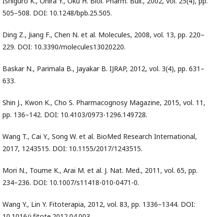
Ishiguro K., Ohira Y., Oku H. Biol. Pharm. Bull., 2002, vol. 25(4), pp.
505–508. DOI: 10.1248/bpb.25.505.
Ding Z., Jiang F., Chen N. et al. Molecules, 2008, vol. 13, pp. 220–
229. DOI: 10.3390/molecules13020220.
Baskar N., Parimala B., Jayakar B. IJRAP, 2012, vol. 3(4), pp. 631–
633.
Shin J., Kwon K., Cho S. Pharmacognosy Magazine, 2015, vol. 11,
pp. 136–142. DOI: 10.4103/0973-1296.149728.
Wang T., Cai Y., Song W. et al. BioMed Research International,
2017, 1243515. DOI: 10.1155/2017/1243515.
Mori N., Toume K., Arai M. et al. J. Nat. Med., 2011, vol. 65, pp.
234–236. DOI: 10.1007/s11418-010-0471-0.
Wang Y., Lin Y. Fitoterapia, 2012, vol. 83, pp. 1336–1344. DOI:
10.1016/j.fitote.2012.04.003.