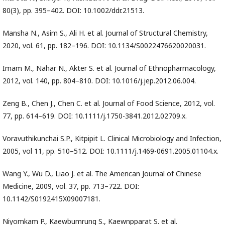
80(3), pp. 395–402. DOI: 10.1002/ddr.21513.
Mansha N., Asim S., Ali H. et al. Journal of Structural Chemistry,
2020, vol. 61, pp. 182–196. DOI: 10.1134/S0022476620020031.
Imam M., Nahar N., Akter S. et al. Journal of Ethnopharmacology,
2012, vol. 140, pp. 804–810. DOI: 10.1016/j.jep.2012.06.004.
Zeng B., Chen J., Chen C. et al. Journal of Food Science, 2012, vol.
77, pp. 614–619. DOI: 10.1111/j.1750-3841.2012.02709.x.
Voravuthikunchai S.P., Kitpipit L. Clinical Microbiology and Infection,
2005, vol 11, pp. 510–512. DOI: 10.1111/j.1469-0691.2005.01104.x.
Wang Y., Wu D., Liao J. et al. The American Journal of Chinese
Medicine, 2009, vol. 37, pp. 713–722. DOI:
10.1142/S0192415X09007181.
Niyomkam P., Kaewbumrung S., Kaewnpparat S. et al.