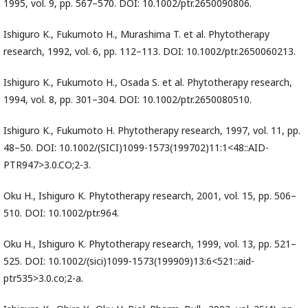
1995, vol. 9, pp. 567–570. DOI: 10.1002/ptr.2650090806.
Ishiguro K., Fukumoto H., Murashima T. et al. Phytotherapy
research, 1992, vol. 6, pp. 112–113. DOI: 10.1002/ptr.2650060213.
Ishiguro K., Fukumoto H., Osada S. et al. Phytotherapy research,
1994, vol. 8, pp. 301–304. DOI: 10.1002/ptr.2650080510.
Ishiguro K., Fukumoto H. Phytotherapy research, 1997, vol. 11, pp.
48–50. DOI: 10.1002/(SICI)1099-1573(199702)11:1<48::AID-
PTR947>3.0.CO;2-3.
Oku H., Ishiguro K. Phytotherapy research, 2001, vol. 15, pp. 506–
510. DOI: 10.1002/ptr.964.
Oku H., Ishiguro K. Phytotherapy research, 1999, vol. 13, pp. 521–
525. DOI: 10.1002/(sici)1099-1573(199909)13:6<521::aid-
ptr535>3.0.co;2-a.