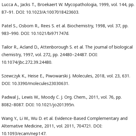
Lucca A., Jacks T., Broekaert W. Mycopathologia, 1999, vol. 144, pp.
87–91. DOI: 10.1023/A:1007018423603.
Patel S., Osborn R., Rees S. et al. Biochemistry, 1998, vol. 37, pp.
983–990. DOI: 10.1021/bi971747d.
Tailor R., Acland D., Attenborough S. et al. The journal of biological
chemistry, 1997, vol. 272, pp. 24480–24487. DOI:
10.1074/jbc.272.39.24480.
Szewczyk K., Heise E., Piwowarski J. Molecules, 2018, vol. 23, 631.
DOI: 10.3390/molecules23030631.
Padwal J., Lewis W., Moody C. J. Org. Chem., 2011, vol. 76, pp.
8082–8087. DOI: 10.1021/jo201395n.
Wang Y., Li W., Wu D. et al. Evidence-Based Complementary and
Alternative Medicine, 2011, vol. 2011, 704721. DOI:
10.1093/ecam/nep147.