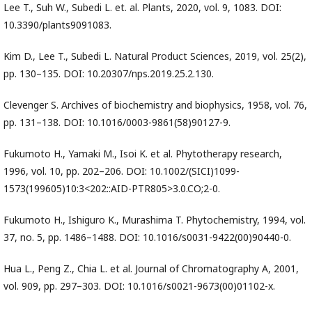
Lee T., Suh W., Subedi L. et. al. Plants, 2020, vol. 9, 1083. DOI:
10.3390/plants9091083.
Kim D., Lee T., Subedi L. Natural Product Sciences, 2019, vol. 25(2),
pp. 130–135. DOI: 10.20307/nps.2019.25.2.130.
Clevenger S. Archives of biochemistry and biophysics, 1958, vol. 76,
pp. 131–138. DOI: 10.1016/0003-9861(58)90127-9.
Fukumoto H., Yamaki M., Isoi K. et al. Phytotherapy research,
1996, vol. 10, pp. 202–206. DOI: 10.1002/(SICI)1099-
1573(199605)10:3<202::AID-PTR805>3.0.CO;2-0.
Fukumoto H., Ishiguro K., Murashima T. Phytochemistry, 1994, vol.
37, no. 5, pp. 1486–1488. DOI: 10.1016/s0031-9422(00)90440-0.
Hua L., Peng Z., Chia L. et al. Journal of Chromatography A, 2001,
vol. 909, pp. 297–303. DOI: 10.1016/s0021-9673(00)01102-x.