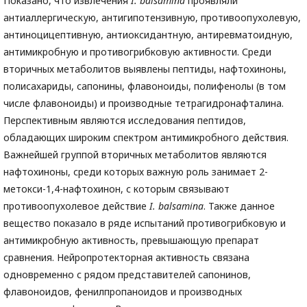
Показано, что извлечения
I. balsamina
проявляли
антиаллергическую, антигипотензивную, противоопухолевую,
антиноцицептивную, антиоксидантную, антиревматоидную,
антимикробную и противогрибковую активности. Среди
вторичных метаболитов выявлены пептиды, нафтохиноны,
полисахариды, сапонины, флавоноиды, полифенолы (в том
числе флавоноиды) и производные тетрагидронафталина.
Перспективным являются исследования пептидов,
обладающих широким спектром антимикробного действия.
Важнейшей группой вторичных метаболитов являются
нафтохиноны, среди которых важную роль занимает 2-
метокси-1,4-нафтохинон, с которым связывают
противоопухолевое действие
I. balsamina
. Также данное
вещество показало в ряде испытаний противогрибковую и
антимикробную активность, превышающую препарат
сравнения. Нейропротекторная активность связана
одновременно с рядом представителей сапонинов,
флавоноидов, фенилпропаноидов и производных