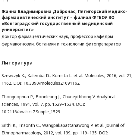
Жанна Владимировна Дайронас,
Пятигорский медико-
фармацевтический институт – филиал ФГБОУ ВО
«Волгоградский государственный медицинский
университет»
доктор фармацевтических наук, профессор кафедры
фармакогнозии, ботаники и технологии фитопрепаратов
Литература
Szewczyk K., Kalemba D., Komsta L. et al. Molecules, 2016, vol. 21,
1162. DOI: 10.3390/molecules21091162.
Thongnopnua P., Boonleang J., Chunejitbhong V. Analytical
sciences, 1991, vol. 7, pp. 1529–1534. DOI:
10.2116/analsci.7.Supple_1529.
Srithi K., Trisonth C., Wangpakapattanawong P. et al. Journal of
Ethnopharmacology, 2012, vol. 139, pp. 119–135. DOI: