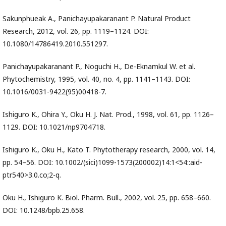
Sakunphueak A., Panichayupakaranant P. Natural Product
Research, 2012, vol. 26, pp. 1119–1124. DOI:
10.1080/14786419.2010.551297.
Panichayupakaranant P., Noguchi H., De-Eknamkul W. et al.
Phytochemistry, 1995, vol. 40, no. 4, pp. 1141–1143. DOI:
10.1016/0031-9422(95)00418-7.
Ishiguro K., Ohira Y., Oku H. J. Nat. Prod., 1998, vol. 61, pp. 1126–
1129. DOI: 10.1021/np9704718.
Ishiguro K., Oku H., Kato T. Phytotherapy research, 2000, vol. 14,
pp. 54–56. DOI: 10.1002/(sici)1099-1573(200002)14:1<54::aid-
ptr540>3.0.co;2-q.
Oku H., Ishiguro K. Biol. Pharm. Bull., 2002, vol. 25, pp. 658–660.
DOI: 10.1248/bpb.25.658.