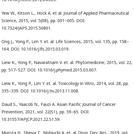
Yew W., Kitson L., Hock A. et al. Journal of Applied Pharmaceutical
Science, 2015, vol. 5(08), pp. 001–005. DOI:
10.7324/JAPS.2015.50801.
Ong J., Yong P., Lim Y. et. al. Life Sciences, 2015, vol. 135, pp. 158–
164. DOI: 10.1016/j.lfs.2015.03.019.
Liew K., Yong P., Navaratnam V. et. al. Phytomedicine, 2015, vol. 22,
pp. 517–527. DOI: 10.1016/j.phymed.2015.03.007.
Liew K., Yong P., Lim Y. et. al. Toxicology in Vitro, 2014, vol. 28, pp.
335–339. DOI: 10.1016/j.tiv.2013.11.008.
Daud S., Yaacob N., Fauzi A. Asian Pacific Journal of Cancer
Prevention, 2021, vol. 22(S1), pp. 59–65. DOI:
10.31557/APJCP.2021.22.S1.59.
Murota H., Shinya T., Nishiuchi A. et. al. Drug. Dev. Res., 2019, vol.