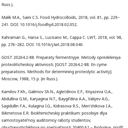
Russ.).
Malik M.A., Saini C.S. Food Hydrocolloids, 2018, vol. 81, pp. 229–
241. DOI: 10.1016/j.foodhyd.2018.02.052.
Kahraman G., Harsa S., Lucisano M., Cappa C. LWT, 2018, vol. 98,
pp. 276–282. DOI: 10.1016/j.lwt.2018.08.040.
GOST 20264.2-88. Preparaty fermentnyye. Metody opredeleniya
proteoliticheskoy aktivnosti. [GOST 20264.2-88. En-zyme
preparations. Methods for determining proteolytic activity].
Moscow, 1988, 15 p. (in Russ.).
Kamilov F.Kh., Galimov Sh.N., Agletdinov E.F., Knyazeva O.A.,
Abdullina G.M., Karyagina N.T., Baygil'dina A.A., Valiyev A.G.,
Sagidullin F.A., Kulagina I.G., Kidrasova R.S., Men'shikova I.A.,
Bikmetova E.R. Biokhimicheskiy praktikum: posobiye dlya
samostoyatel'noy auditornoy raboty studentov,
obuchayushchikhsya po spetsial'nosti 20400.62 – Biologiya, profil'