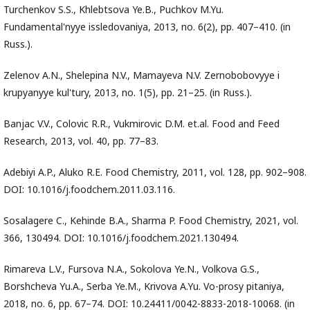
Turchenkov S.S., Khlebtsova Ye.B., Puchkov M.Yu.
Fundamental'nyye issledovaniya, 2013, no. 6(2), pp. 407–410. (in
Russ.).
Zelenov A.N., Shelepina N.V., Mamayeva N.V. Zernobobovyye i
krupyanyye kul'tury, 2013, no. 1(5), pp. 21–25. (in Russ.).
Banjac V.V., Colovic R.R., Vukmirovic D.M. et.al. Food and Feed
Research, 2013, vol. 40, pp. 77–83.
Adebiyi A.P., Aluko R.E. Food Chemistry, 2011, vol. 128, pp. 902–908.
DOI: 10.1016/j.foodchem.2011.03.116.
Sosalagere C., Kehinde B.A., Sharma P. Food Chemistry, 2021, vol.
366, 130494. DOI: 10.1016/j.foodchem.2021.130494.
Rimareva L.V., Fursova N.A., Sokolova Ye.N., Volkova G.S.,
Borshcheva Yu.A., Serba Ye.M., Krivova A.Yu. Vo-prosy pitaniya,
2018, no. 6, pp. 67–74. DOI: 10.24411/0042-8833-2018-10068. (in