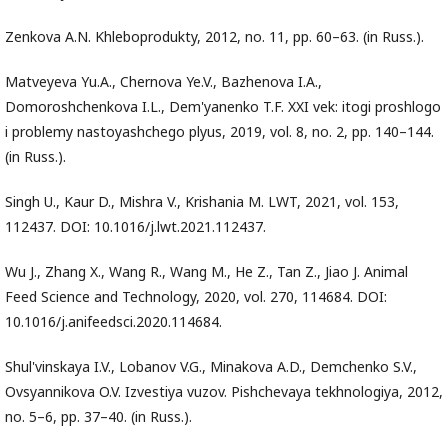
Zenkova A.N. Khleboprodukty, 2012, no. 11, pp. 60–63. (in Russ.).
Matveyeva Yu.A., Chernova Ye.V., Bazhenova I.A.,
Domoroshchenkova I.L., Dem'yanenko T.F. XXI vek: itogi proshlogo
i problemy nastoyashchego plyus, 2019, vol. 8, no. 2, pp. 140–144.
(in Russ.).
Singh U., Kaur D., Mishra V., Krishania M. LWT, 2021, vol. 153,
112437. DOI: 10.1016/j.lwt.2021.112437.
Wu J., Zhang X., Wang R., Wang M., He Z., Tan Z., Jiao J. Animal
Feed Science and Technology, 2020, vol. 270, 114684. DOI:
10.1016/j.anifeedsci.2020.114684.
Shul'vinskaya I.V., Lobanov V.G., Minakova A.D., Demchenko S.V.,
Ovsyannikova O.V. Izvestiya vuzov. Pishchevaya tekhnologiya, 2012,
no. 5–6, pp. 37–40. (in Russ.).