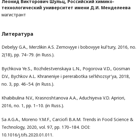
Леонид Викторович Шульц,
Российский химико-
технологический университет имени Д.И. Менделеева
магистрант
Литература
Debelyy G.A., Merzlikin A.S. Zernovyye i bobovyye kul'tury, 2016, no.
2(18), pp. 74–79. (in Russ.).
Bychkova Ye.S., Rozhdestvenskaya L.N., Pogorova V.D., Gosman
D.V., Bychkov A.L. Khraneniye i pererabotka sel'khozsyr'ya, 2018,
no. 3, pp. 46–54. (in Russ.).
Khabibulina N.V., Krasnoshtanova A.A., Aduchiyeva V.D. Apriori,
2016, no. 1, pp. 1–10. (in Russ.).
Sa А.G.A., Moreno Y.M.F., Carciofi B.A.M. Trends in Food Science &
Technology, 2020, vol. 97, pp. 170–184. DOI:
10.1016/j.tifs.2020.01.011.