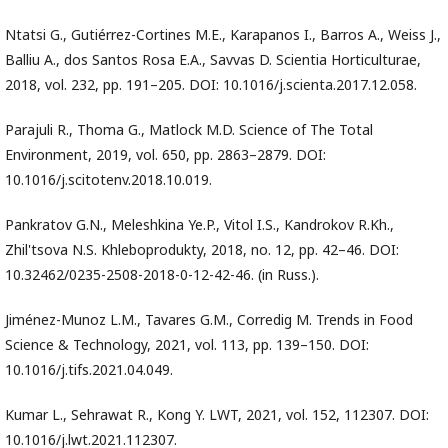
Ntatsi G., Gutiérrez-Cortines M.E., Karapanos I., Barros A., Weiss J.,
Balliu A., dos Santos Rosa E.A., Savvas D. Scientia Horticulturae,
2018, vol. 232, pp. 191–205. DOI: 10.1016/j.scienta.2017.12.058.
Parajuli R., Thoma G., Matlock M.D. Science of The Total
Environment, 2019, vol. 650, pp. 2863–2879. DOI:
10.1016/j.scitotenv.2018.10.019.
Pankratov G.N., Meleshkina Ye.P., Vitol I.S., Kandrokov R.Kh.,
Zhil'tsova N.S. Khleboprodukty, 2018, no. 12, pp. 42–46. DOI:
10.32462/0235-2508-2018-0-12-42-46. (in Russ.).
Jiménez-Munoz L.M., Tavares G.M., Corredig M. Trends in Food
Science & Technology, 2021, vol. 113, pp. 139–150. DOI:
10.1016/j.tifs.2021.04.049.
Kumar L., Sehrawat R., Kong Y. LWT, 2021, vol. 152, 112307. DOI:
10.1016/j.lwt.2021.112307.