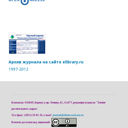
Архив журнала на сайте elibrary.ru
1997-2012
Контакты: 656049, Барнаул, пр. Ленина, 61, АлтГУ, редакция журнала "Химия
растительного сырья".
Тел./факс: (3852) 29-81-36, e-mail:
journal@chemwood.asu.ru
.
Контент доступен под лицензией