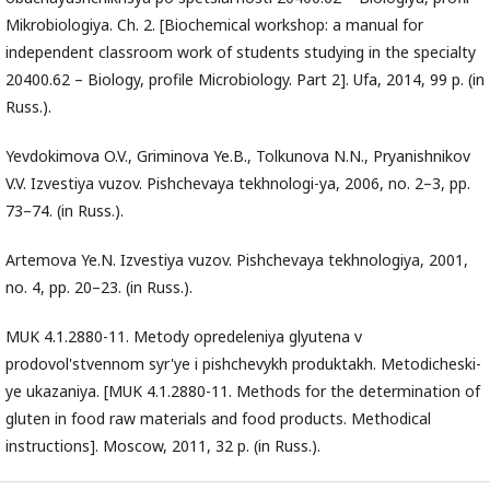
Mikrobiologiya. Ch. 2. [Biochemical workshop: a manual for
independent classroom work of students studying in the specialty
20400.62 – Biology, profile Microbiology. Part 2]. Ufa, 2014, 99 p. (in
Russ.).
Yevdokimova O.V., Griminova Ye.B., Tolkunova N.N., Pryanishnikov
V.V. Izvestiya vuzov. Pishchevaya tekhnologi-ya, 2006, no. 2–3, pp.
73–74. (in Russ.).
Artemova Ye.N. Izvestiya vuzov. Pishchevaya tekhnologiya, 2001,
no. 4, pp. 20–23. (in Russ.).
MUK 4.1.2880-11. Metody opredeleniya glyutena v
prodovol'stvennom syr'ye i pishchevykh produktakh. Metodicheski-
ye ukazaniya. [MUK 4.1.2880-11. Methods for the determination of
gluten in food raw materials and food products. Methodical
instructions]. Moscow, 2011, 32 p. (in Russ.).