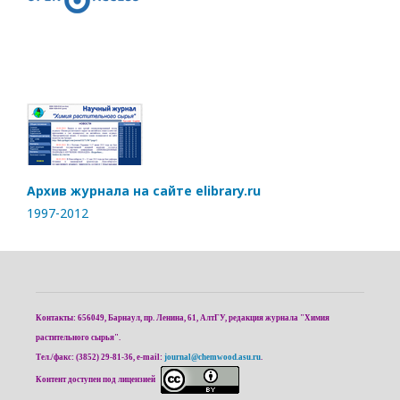
Архив журнала на сайте elibrary.ru
1997-2012
Контакты: 656049, Барнаул, пр. Ленина, 61, АлтГУ, редакция журнала "Химия
растительного сырья".
Тел./факс: (3852) 29-81-36, e-mail:
journal@chemwood.asu.ru
.
Контент доступен под лицензией