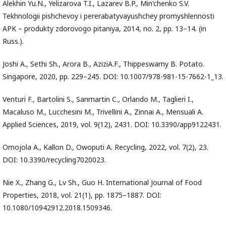
Alekhin Yu.N., Yelizarova T.I., Lazarev B.P., Min'chenko S.V.
Tekhnologii pishchevoy i pererabatyvayushchey promyshlennosti
APK – produkty zdorovogo pitaniya, 2014, no. 2, pp. 13–14. (in
Russ.).
Joshi A., Sethi Sh., Arora B., AziziA.F., Thippeswamy B. Potato.
Singapore, 2020, pp. 229–245. DOI: 10.1007/978-981-15-7662-1_13.
Venturi F., Bartolini S., Sanmartin C., Orlando M., Taglieri I.,
Macaluso M., Lucchesini M., Trivellini A., Zinnai A., Mensuali A.
Applied Sciences, 2019, vol. 9(12), 2431. DOI: 10.3390/app9122431.
Omojola A., Kallon D., Owoputi A. Recycling, 2022, vol. 7(2), 23.
DOI: 10.3390/recycling7020023.
Nie X., Zhang G., Lv Sh., Guo H. International Journal of Food
Properties, 2018, vol. 21(1), pp. 1875–1887. DOI:
10.1080/10942912.2018.1509346.