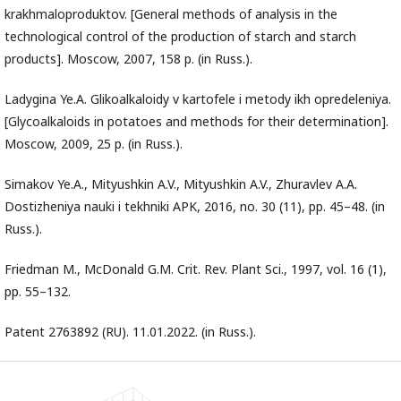
krakhmaloproduktov. [General methods of analysis in the
technological control of the production of starch and starch
products]. Moscow, 2007, 158 p. (in Russ.).
Ladygina Ye.A. Glikoalkaloidy v kartofele i metody ikh opredeleniya.
[Glycoalkaloids in potatoes and methods for their determination].
Moscow, 2009, 25 p. (in Russ.).
Simakov Ye.A., Mityushkin A.V., Mityushkin A.V., Zhuravlev A.A.
Dostizheniya nauki i tekhniki APK, 2016, no. 30 (11), pp. 45–48. (in
Russ.).
Friedman M., McDonald G.M. Crit. Rev. Plant Sci., 1997, vol. 16 (1),
pp. 55–132.
Patent 2763892 (RU). 11.01.2022. (in Russ.).