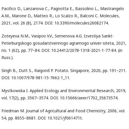
Pacifico D., Lanzanova C., Pagnotta E., Bassolino L., Mastrangelo
A.M., Marone D., Matteo R., Lo Scalzo R., Balconi C. Molecules,
2021, vol. 26 (8), 2174. DOI: 10.3390/molecules26082174.
Zoteyeva N.M., Vasipov V.V., Semenova A.G. Izvestiya Sankt-
Peterburgskogo gosudarstvennogo agrarnogo univer-siteta, 2021,
no. 1 (62), pp. 77–84. DOI: 10.24412/2078-1318-2021-1-77-84. (in
Russ.).
Singh B., Dutt S., Raigond P. Potato. Singapore, 2020, pp. 191–211.
DOI: 10.1007/978-981-15-7662-1_11.
Mystkowska I. Applied Ecology and Environmental Research, 2019,
vol. 17(2), pp. 3567–3574. DOI: 10.15666/aeer/1702_35673574.
Friedman M. Journal of Agricultural and Food Chemistry, 2006, vol.
54, pp. 8655−8681. DOI: 10.1021/jf061471t.