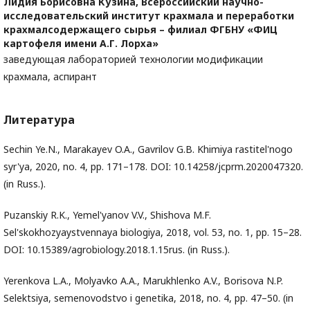
Лидия Борисовна Кузина,
Всероссийский научно-
исследовательский институт крахмала и переработки
крахмалсодержащего сырья – филиал ФГБНУ «ФИЦ
картофеля имени А.Г. Лорха»
заведующая лабораторией технологии модификации
крахмала, аспирант
Литература
Sechin Ye.N., Marakayev O.A., Gavrilov G.B. Khimiya rastitel'nogo
syr'ya, 2020, no. 4, pp. 171–178. DOI: 10.14258/jcprm.2020047320.
(in Russ.).
Puzanskiy R.K., Yemel'yanov V.V., Shishova M.F.
Sel'skokhozyaystvennaya biologiya, 2018, vol. 53, no. 1, pp. 15–28.
DOI: 10.15389/agrobiology.2018.1.15rus. (in Russ.).
Yerenkova L.A., Molyavko A.A., Marukhlenko A.V., Borisova N.P.
Selektsiya, semenovodstvo i genetika, 2018, no. 4, pp. 47–50. (in