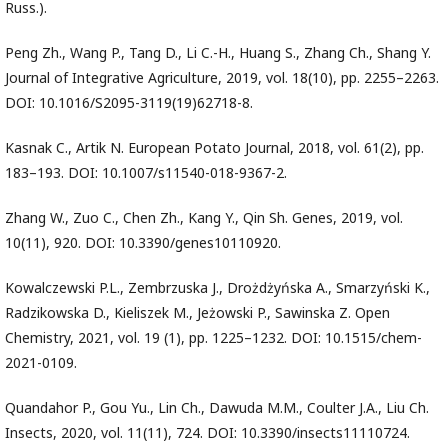
Russ.).
Peng Zh., Wang P., Tang D., Li C.-H., Huang S., Zhang Ch., Shang Y.
Journal of Integrative Agriculture, 2019, vol. 18(10), pp. 2255–2263.
DOI: 10.1016/S2095-3119(19)62718-8.
Kasnak C., Artik N. European Potato Journal, 2018, vol. 61(2), pp.
183–193. DOI: 10.1007/s11540-018-9367-2.
Zhang W., Zuo C., Chen Zh., Kang Y., Qin Sh. Genes, 2019, vol.
10(11), 920. DOI: 10.3390/genes10110920.
Kowalczewski P.L., Zembrzuska J., Drożdżyńska A., Smarzyński K.,
Radzikowska D., Kieliszek M., Jeżowski P., Sawinska Z. Open
Chemistry, 2021, vol. 19 (1), pp. 1225–1232. DOI: 10.1515/chem-
2021-0109.
Quandahor P., Gou Yu., Lin Ch., Dawuda M.M., Coulter J.A., Liu Ch.
Insects, 2020, vol. 11(11), 724. DOI: 10.3390/insects11110724.