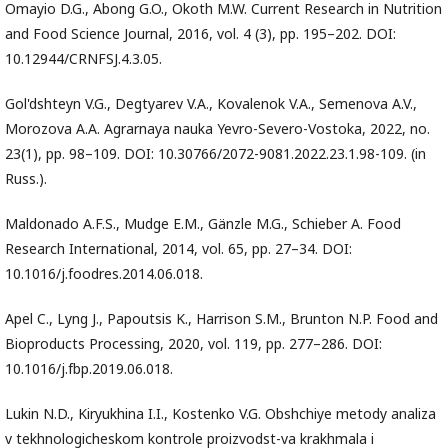
Omayio D.G., Abong G.O., Okoth M.W. Current Research in Nutrition
and Food Science Journal, 2016, vol. 4 (3), pp. 195–202. DOI:
10.12944/CRNFSJ.4.3.05.
Gol'dshteyn V.G., Degtyarev V.A., Kovalenok V.A., Semenova A.V.,
Morozova A.A. Agrarnaya nauka Yevro-Severo-Vostoka, 2022, no.
23(1), pp. 98–109. DOI: 10.30766/2072-9081.2022.23.1.98-109. (in
Russ.).
Maldonado A.F.S., Mudge E.M., Gänzle M.G., Schieber A. Food
Research International, 2014, vol. 65, pp. 27–34. DOI:
10.1016/j.foodres.2014.06.018.
Apel C., Lyng J., Papoutsis K., Harrison S.M., Brunton N.P. Food and
Bioproducts Processing, 2020, vol. 119, pp. 277–286. DOI:
10.1016/j.fbp.2019.06.018.
Lukin N.D., Kiryukhina I.I., Kostenko V.G. Obshchiye metody analiza
v tekhnologicheskom kontrole proizvodst-va krakhmala i