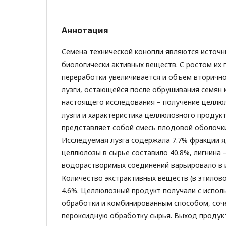
Аннотация
Семена технической конопли являются источн
биологически активных веществ. С ростом их 
переработки увеличивается и объем вторичног
лузги, остающейся после обрушивания семян 
настоящего исследования – получение целлю
лузги и характеристика целлюлозного продукт
представляет собой смесь плодовой оболочки
Исследуемая лузга содержала 7.7% фракции 
целлюлозы в сырье составило 40.8%, лигнина 
водорастворимых соединений варьировало в 
Количество экстрактивных веществ (в этилово
4.6%. Целлюлозный продукт получали с испол
обработки и комбинированным способом, со
пероксидную обработку сырья. Выход продук