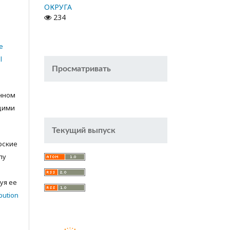
ОКРУГА
234
e
l
Просматривать
анном
щими
Текущий выпуск
орские
лу
с
уя ее
bution