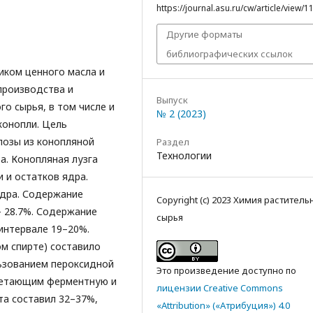
https://journal.asu.ru/cw/article/view/1
Другие форматы
библиографических ссылок
иком ценного масла и
производства и
Выпуск
о сырья, в том числе и
№ 2 (2023)
конопли. Цель
лозы из конопляной
Раздел
Технологии
а. Конопляная лузга
 и остатков ядра.
ядра. Содержание
Copyright (c) 2023 Химия раститель
– 28.7%. Содержание
сырья
интервале 19–20%.
м спирте) составило
ьзованием пероксидной
Это произведение доступно по
четающим ферментную и
лицензии Creative Commons
та составил 32–37%,
«Attribution» («Атрибуция») 4.0