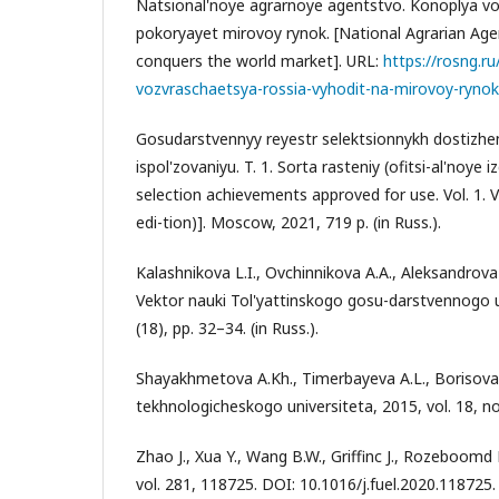
Natsional'noye agrarnoye agentstvo. Konoplya vo
pokoryayet mirovoy rynok. [National Agrarian Age
conquers the world market]. URL:
https://rosng.r
vozvraschaetsya-rossia-vyhodit-na-mirovoy-rynok
Gosudarstvennyy reyestr selektsionnykh dostizhe
ispol'zovaniyu. T. 1. Sorta rasteniy (ofitsi-al'noye i
selection achievements approved for use. Vol. 1. Var
edi-tion)]. Moscow, 2021, 719 p. (in Russ.).
Kalashnikova L.I., Ovchinnikova A.A., Aleksandrova 
Vektor nauki Tol'yattinskogo gosu-darstvennogo un
(18), pp. 32–34. (in Russ.).
Shayakhmetova A.Kh., Timerbayeva A.L., Borisova
tekhnologicheskogo universiteta, 2015, vol. 18, no.
Zhao J., Xua Y., Wang B.W., Griffinc J., Rozeboomd 
vol. 281, 118725. DOI: 10.1016/j.fuel.2020.118725.