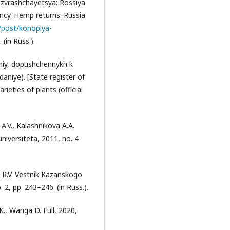
zvrashchayetsya: Rossiya
ncy. Hemp returns: Russia
u/post/konoplya-
. (in Russ.).
niy, dopushchennykh k
zdaniye). [State register of
ieties of plants (official
A.V., Kalashnikova A.A.
iversiteta, 2011, no. 4
 R.V. Vestnik Kazanskogo
 2, pp. 243–246. (in Russ.).
K., Wanga D. Full, 2020,