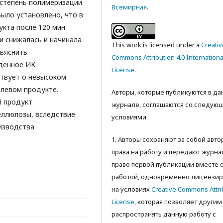
 степень полимеризации
Всемирная
.
Было установлено, что в
кта после 120 мин
и снижалась и начинала
This work is licensed under a
Creativ
бъяснить
Commons Attribution 4.0 Internationa
денное ИК-
License
.
ствует о невысоком
левом продукте.
Авторы, которые публикуются в д
й продукт
журнале, соглашаются со следую
еллюлозы, вследствие
условиями:
изводства
1. Авторы сохраняют за собой авт
права на работу и передают журна
право первой публикации вместе 
работой, одновременно лицензир
на условиях
Creative Commons Attri
License
, которая позволяет другим
распространять данную работу с