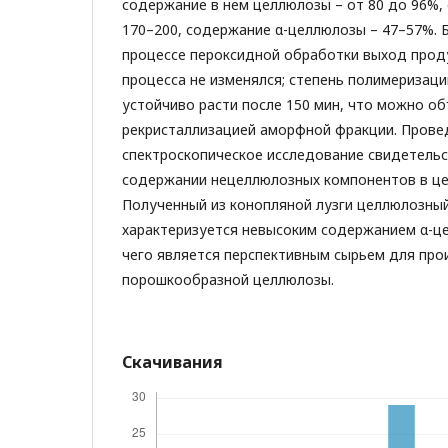
содержание в нем целлюлозы – от 80 до 96%,
170–200, содержание α-целлюлозы – 47–57%. 
процессе пероксидной обработки выход проду
процесса не изменялся; степень полимеризаци
устойчиво расти после 150 мин, что можно о
рекристаллизацией аморфной фракции. Прове
спектроскопическое исследование свидетель
содержании нецеллюлозных компонентов в це
Полученный из конопляной лузги целлюлозны
характеризуется невысоким содержанием α-ц
чего является перспективным сырьем для про
порошкообразной целлюлозы.
Скачивания