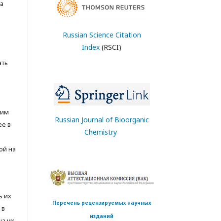
а
Russian Science Citation
Index
(RSCI)
ать
тим
Russian Journal of Bioorganic
ее в
Chemistry
ой на
ь их
Перечень рецензируемых научных
 в
изданий
на их