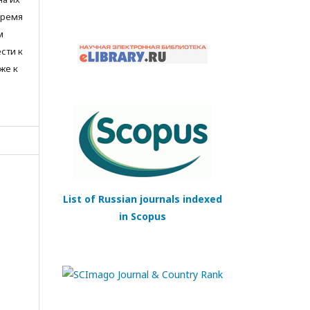
время
м
сти к
же к
List of Russian journals indexed
in Scopus