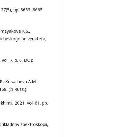
l. 27(5), pp. 8653–8665.
omzyakova K.S.,
gicheskogo universiteta,
vol. 7, p. 6. DOI:
.P., Kosacheva A.M.
68. (in Russ.).
khimii, 2021, vol. 61, pp.
 prikladnoy spektroskopii,