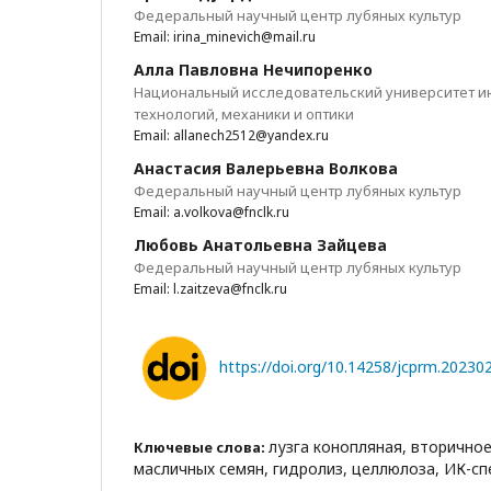
Федеральный научный центр лубяных культур
Email: irina_minevich@mail.ru
Алла Павловна Нечипоренко
Национальный исследовательский университет 
технологий, механики и оптики
Email: allanech2512@yandex.ru
Анастасия Валерьевна Волкова
Федеральный научный центр лубяных культур
Email: a.volkova@fnclk.ru
Любовь Анатольевна Зайцева
Федеральный научный центр лубяных культур
Email: l.zaitzeva@fnclk.ru
https://doi.org/10.14258/jcprm.2023
лузга конопляная, вторично
Ключевые слова:
масличных семян, гидролиз, целлюлоза, ИК-с