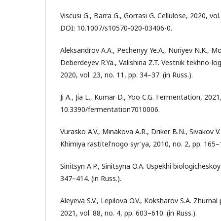
Viscusi G., Barra G., Gorrasi G. Cellulose, 2020, vo
DOI: 10.1007/s10570-020-03406-0.
Aleksandrov A.A., Pechenyy Ye.A., Nuriyev N.K., M
Deberdeyev R.Ya., Valishina Z.T. Vestnik tekhno-lo
2020, vol. 23, no. 11, pp. 34–37. (in Russ.).
Ji A., Jia L., Kumar D., Yoo C.G. Fermentation, 2021, 
10.3390/fermentation7010006.
Vurasko A.V., Minakova A.R., Driker B.N., Sivakov V
Khimiya rastitel'nogo syr'ya, 2010, no. 2, pp. 165–1
Sinitsyn A.P., Sinitsyna O.A. Uspekhi biologicheskoy 
347–414. (in Russ.).
Aleyeva S.V., Lepilova O.V., Koksharov S.A. Zhurnal
2021, vol. 88, no. 4, pp. 603–610. (in Russ.).