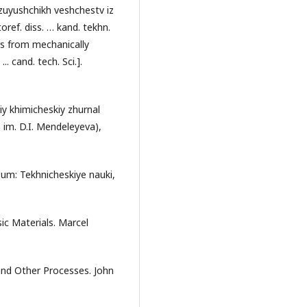
azuyushchikh veshchestv iz
ref. diss. … kand. tekhn.
rs from mechanically
. cand. tech. Sci.].
iy khimicheskiy zhurnal
im. D.I. Mendeleyeva),
sum: Tekhnicheskiye nauki,
ic Materials. Marcel
and Other Processes. John