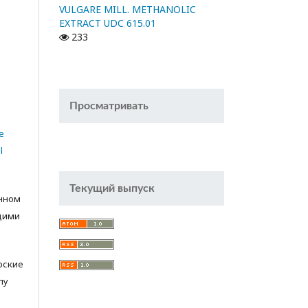
VULGARE MILL. METHANOLIC
EXTRACT UDC 615.01
233
Просматривать
e
l
Текущий выпуск
анном
щими
орские
лу
с