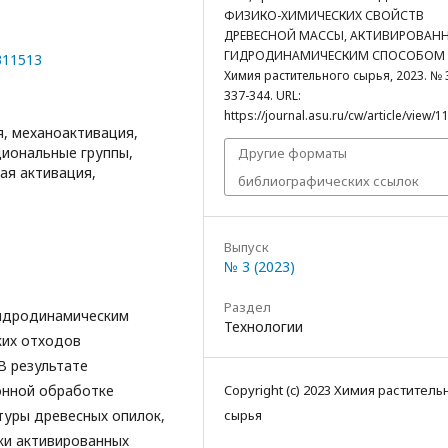
ФИЗИКО-ХИМИЧЕСКИХ СВОЙСТВ
ДРЕВЕСНОЙ МАССЫ, АКТИВИРОВАН
ГИДРОДИНАМИЧЕСКИМ СПОСОБОМ /
0311513
Химия растительного сырья, 2023. № 3
337-344. URL:
https://journal.asu.ru/cw/article/view/1
я, механоактивация,
циональные группы,
Другие форматы
ая активация,
библиографических ссылок
Выпуск
№ 3 (2023)
Раздел
гидродинамическим
Технологии
ких отходов
В результате
онной обработке
Copyright (c) 2023 Химия раститель
туры древесных опилок,
сырья
ки активированных