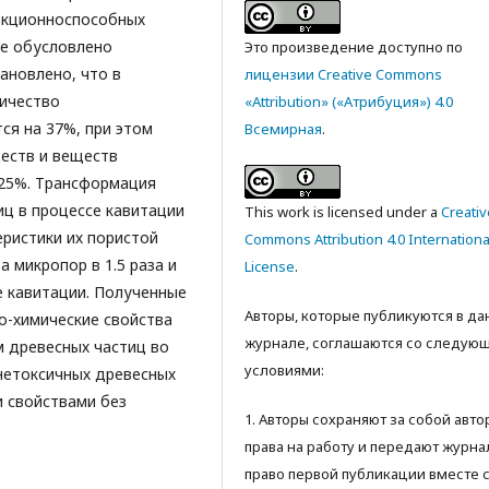
акционноспособных
ое обусловлено
Это произведение доступно по
ановлено, что в
лицензии Creative Commons
личество
«Attribution» («Атрибуция») 4.0
ся на 37%, при этом
Всемирная
.
еств и веществ
 25%. Трансформация
иц в процессе кавитации
This work is licensed under a
Creativ
ристики их пористой
Commons Attribution 4.0 Internationa
 микропор в 1.5 раза и
License
.
е кавитации. Полученные
Авторы, которые публикуются в д
о-химические свойства
журнале, соглашаются со следую
 древесных частиц во
условиями:
нетоксичных древесных
 свойствами без
1. Авторы сохраняют за собой авт
права на работу и передают журна
право первой публикации вместе 