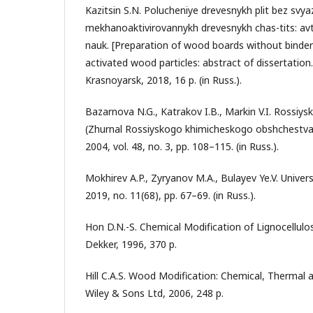
Kazitsin S.N. Polucheniye drevesnykh plit bez svy
mekhanoaktivirovannykh drevesnykh chas-tits: avto
nauk. [Preparation of wood boards without binde
activated wood particles: abstract of dissertation. ..
Krasnoyarsk, 2018, 16 p. (in Russ.).
Bazarnova N.G., Katrakov I.B., Markin V.I. Rossiysk
(Zhurnal Rossiyskogo khimicheskogo obshchestva 
2004, vol. 48, no. 3, pp. 108–115. (in Russ.).
Mokhirev A.P., Zyryanov M.A., Bulayev Ye.V. Univer
2019, no. 11(68), pp. 67–69. (in Russ.).
Hon D.N.-S. Chemical Modification of Lignocellulos
Dekker, 1996, 370 p.
Hill C.A.S. Wood Modification: Chemical, Thermal 
Wiley & Sons Ltd, 2006, 248 p.