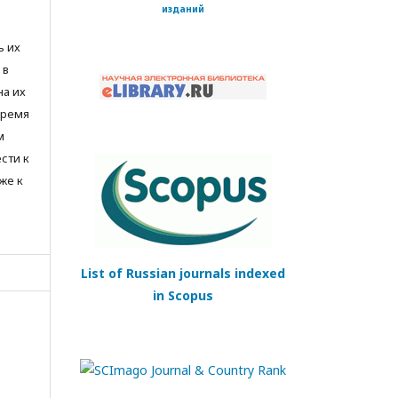
изданий
ь их
 в
на их
время
м
сти к
же к
List of Russian journals indexed
in Scopus