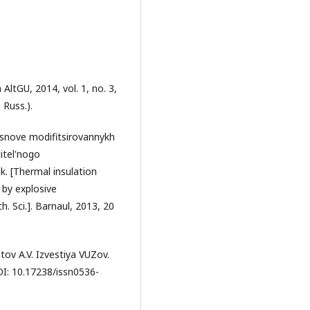
 AltGU, 2014, vol. 1, no. 3,
 Russ.).
osnove modifitsirovannykh
itel'nogo
k. [Thermal insulation
 by explosive
ch. Sci.]. Barnaul, 2013, 20
tov A.V. Izvestiya VUZov.
OI: 10.17238/issn0536-