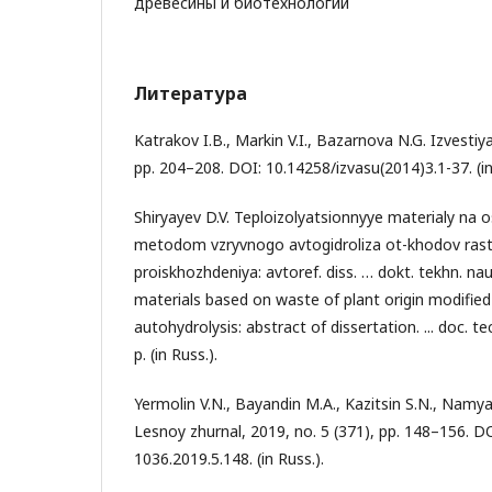
древесины и биотехнологии
Литература
Katrakov I.B., Markin V.I., Bazarnova N.G. Izvestiya
pp. 204–208. DOI: 10.14258/izvasu(2014)3.1-37. (in
Shiryayev D.V. Teploizolyatsionnyye materialy na 
metodom vzryvnogo avtogidroliza ot-khodov rast
proiskhozhdeniya: avtoref. diss. … dokt. tekhn. nau
materials based on waste of plant origin modified
autohydrolysis: abstract of dissertation. ... doc. te
p. (in Russ.).
Yermolin V.N., Bayandin M.A., Kazitsin S.N., Namya
Lesnoy zhurnal, 2019, no. 5 (371), pp. 148–156. D
1036.2019.5.148. (in Russ.).