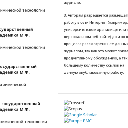
журнале.
химической технологии
3. Авторам разрешается размещат
работу в сети Интернет (например,
осударственный
университетском хранилище или 
кадемика М.Ф.
персональном веб-сайте) до и во 
процесса рассмотрения ее данны
химической технологии
журналом, так как это может приве
продуктивному обсуждению, а так
большему количеству ссылок на
государственный
кадемика М.Ф.
данную опубликованную работу.
ры химической
 государственный
кадемика М.Ф.
 химической технологии