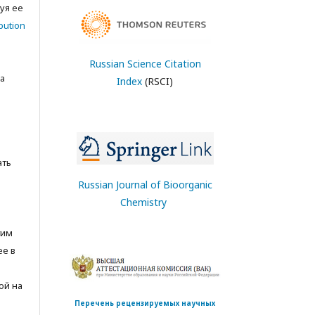
уя ее
bution
Russian Science Citation
а
Index
(RSCI)
ать
Russian Journal of Bioorganic
Chemistry
тим
ее в
ой на
Перечень рецензируемых научных