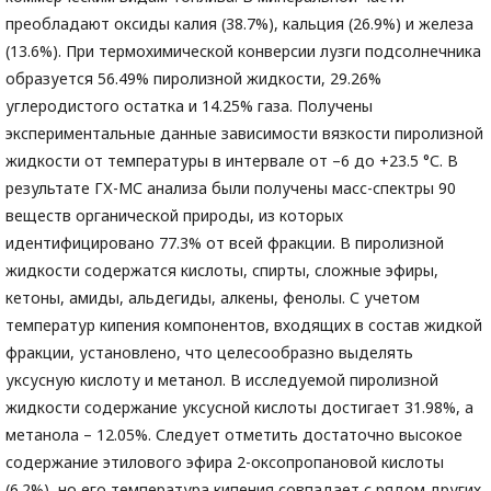
преобладают оксиды калия (38.7%), кальция (26.9%) и железа
(13.6%). При термохимической конверсии лузги подсолнечника
образуется 56.49% пиролизной жидкости, 29.26%
углеродистого остатка и 14.25% газа. Получены
экспериментальные данные зависимости вязкости пиролизной
жидкости от температуры в интервале от –6 до +23.5 °С. В
результате ГХ-МС анализа были получены масс-спектры 90
веществ органической природы, из которых
идентифицировано 77.3% от всей фракции. В пиролизной
жидкости содержатся кислоты, спирты, сложные эфиры,
кетоны, амиды, альдегиды, алкены, фенолы. С учетом
температур кипения компонентов, входящих в состав жидкой
фракции, установлено, что целесообразно выделять
уксусную кислоту и метанол. В исследуемой пиролизной
жидкости содержание уксусной кислоты достигает 31.98%, а
метанола – 12.05%. Следует отметить достаточно высокое
содержание этилового эфира 2-оксопропановой кислоты
(6.2%), но его температура кипения совпадает с рядом других