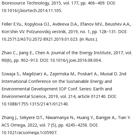
Bioresource Technology, 2015, vol. 177, pp. 406–409. DOI:
10.1016/j.biortech.2014.11.105.
Feller E.Yu., Kopylova O.I., Avdeeva D.A., Efanov M.V., Beushev A.A.,
Kon'shin V.V. Polzunovskij vestnik, 2019, no. 1, pp. 128–131. DOI:
10.25712/ASTU.2072-8921.2019.01.023. (in Russ.).
Zhao C., Jiang E., Chen A. Journal of the Energy Institute, 2017, vol.
90(6), pp. 902–913. DOI: 10.1016/j.joei.2016.08.004.
Szwaja S., Magdziarz A., Zajemska M., Poskart A., Musial D. 2nd
International Conference on the Sustainable Energy and
Environmental Development IOP Conf. Series: Earth and
Environmental Science, 2019, vol. 214, article 012140. DOI:
10.1088/1755-1315/214/1/012140.
Zhang J., Sekyere D.T., Niwamanya N., Huang Y., Barigye A., Tian Y.
ACS Omega, 2022, vol. 7 (5), pp. 4245–4256. DOI:
10.1021/acsomega.1c05907.