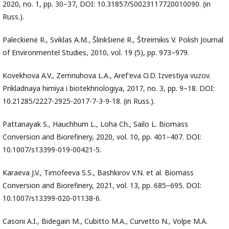
2020, no. 1, pp. 30–37, DOI: 10.31857/S0023117720010090. (in
Russ.).
Paleckienė R., Sviklas A.M., Šlinkšienė R., Štreimikis V. Polish Journal
of Environmentel Studies, 2010, vol. 19 (5), pp. 973–979.
Kovekhova A.V., Zemnuhova L.A., Aref'eva O.D. Izvestiya vuzov.
Prikladnaya himiya i biotekhnologiya, 2017, no. 3, pp. 9–18. DOI:
10.21285/2227-2925-2017-7-3-9-18. (in Russ.).
Pattanayak S., Hauchhum L., Loha Ch., Sailo L. Biomass
Conversion and Biorefinery, 2020, vol. 10, pp. 401–407. DOI:
10.1007/s13399-019-00421-5.
Karaeva J.V., Timofeeva S.S., Bashkirov V.N. et al. Biomass
Conversion and Biorefinery, 2021, vol. 13, pp. 685–695. DOI:
10.1007/s13399-020-01138-6.
Casoni A.I., Bidegain M., Cubitto M.A., Curvetto N., Volpe M.A.