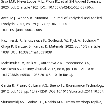
Silva M.P., Nieva Lobos M.L., Piloni R.V. et al. SN Applied Sciences,
2020, vol. 2, article 1926. DOI: 10.1007/s42452-020-03730-x.
Antal M.J., Wade S.R., Nunoura T. Journal of Analytical and Applied
Pyrolysis, 2007, vol. 79 (1–2), pp. 86–90. DOI:
10.1016/j.jaap.2006.09.005.
Kazimierski P., Januszewicz K., Godlewski W., Fijuk A., Suchocki T.,
Chaja P., Barczak B., Kardaś D. Materials, 2022, vol. 15(3), article
1038. DOI: 10.3390/ma15031038.
Maksimuk Yu.V., Kruk V.S., Antonova Z.A., Ponomarev D.A.,
Sushkova A.V. Lesnoy zhurnal, 2016, no 6, pp. 110–121, DOI:
10.17238/issn0536- 1036.2016.6.110. (in Russ.).
García R., Pizarro C., Lavín A.G., Bueno J.L. Bioresource Technology,
2012, vol. 103, pp. 1249–1258. DOI: 10.1016/j.biortech.2011.10.004.
Shumovskij A.V., Gorlov E.G., Noshin M.A. Himiya tverdogo topliva,