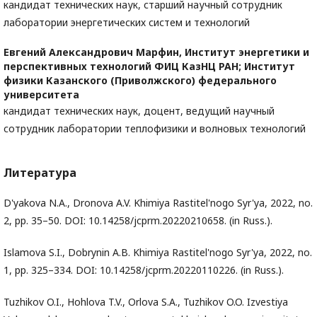
кандидат технических наук, старший научный сотрудник
лаборатории энергетических систем и технологий
Евгений Александрович Марфин,
Институт энергетики и
перспективных технологий ФИЦ КазНЦ РАН; Институт
физики Казанского (Приволжского) федерального
университета
кандидат технических наук, доцент, ведущий научный
сотрудник лаборатории теплофизики и волновых технологий
Литература
D'yakova N.A., Dronova A.V. Khimiya Rastitel'nogo Syr'ya, 2022, no.
2, pp. 35–50. DOI: 10.14258/jcprm.20220210658. (in Russ.).
Islamova S.I., Dobrynin A.B. Khimiya Rastitel'nogo Syr'ya, 2022, no.
1, pp. 325–334. DOI: 10.14258/jcprm.20220110226. (in Russ.).
Tuzhikov O.I., Hohlova T.V., Orlova S.A., Tuzhikov O.O. Izvestiya