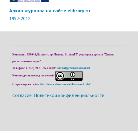
Архив журнала на сайте elibrary.ru
1997-2012
Контакты: 656049, Барнаул, пр. Ленина, 61, АлтГУ, редакция журнала "Химия
растительного сырья".
Тел./факс: (3852) 29-81-36, e-mail:
journal@chemwood.asu.ru
.
Контент доступен под лицензией
Старая версия сайта:
http://www.chem.asu.ru/chemwood_old/
Cогласие.
Политикой конфиденциальности.