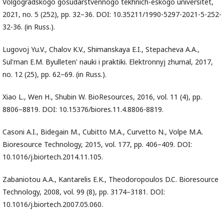
Volgogradskogo gosudarstvennogo tekhnich-eskogo universitet,
2021, no. 5 (252), pp. 32–36. DOI: 10.35211/1990-5297-2021-5-252-
32-36. (in Russ.).
Lugovoj Yu.V., Chalov K.V., Shimanskaya E.I., Stepacheva A.A.,
Sul'man E.M. Byulleten' nauki i praktiki. Elektronnyj zhurnal, 2017,
no. 12 (25), pp. 62–69. (in Russ.).
Xiao L., Wen H., Shubin W. BioResources, 2016, vol. 11 (4), pp.
8806–8819. DOI: 10.15376/biores.11.4.8806-8819.
Casoni A.I., Bidegain M., Cubitto M.A., Curvetto N., Volpe M.A.
Bioresource Technology, 2015, vol. 177, pp. 406–409. DOI:
10.1016/j.biortech.2014.11.105.
Zabaniotou A.A., Kantarelis E.K., Theodoropoulos D.C. Bioresource
Technology, 2008, vol. 99 (8), pp. 3174–3181. DOI:
10.1016/j.biortech.2007.05.060.