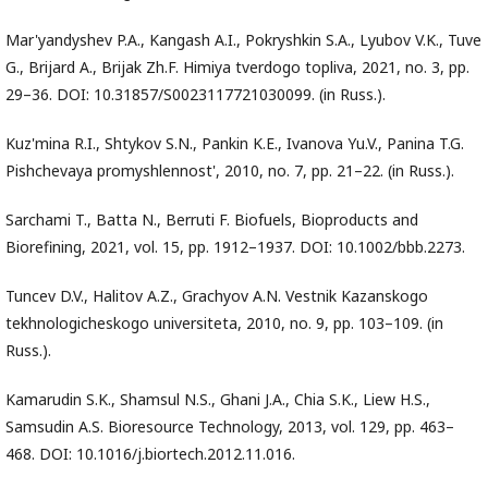
Mar'yandyshev P.A., Kangash A.I., Pokryshkin S.A., Lyubov V.K., Tuve
G., Brijard A., Brijak Zh.F. Himiya tverdogo topliva, 2021, no. 3, pp.
29–36. DOI: 10.31857/S0023117721030099. (in Russ.).
Kuz'mina R.I., Shtykov S.N., Pankin K.E., Ivanova Yu.V., Panina T.G.
Pishchevaya promyshlennost', 2010, no. 7, pp. 21–22. (in Russ.).
Sarchami T., Batta N., Berruti F. Biofuels, Bioproducts and
Biorefining, 2021, vol. 15, pp. 1912–1937. DOI: 10.1002/bbb.2273.
Tuncev D.V., Halitov A.Z., Grachyov A.N. Vestnik Kazanskogo
tekhnologicheskogo universiteta, 2010, no. 9, pp. 103–109. (in
Russ.).
Kamarudin S.K., Shamsul N.S., Ghani J.A., Chia S.K., Liew H.S.,
Samsudin A.S. Bioresource Technology, 2013, vol. 129, pp. 463–
468. DOI: 10.1016/j.biortech.2012.11.016.