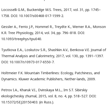
Locosselli G.M., Buckeridge M.S. Trees, 2017, vol. 31, pр. 1745–
1758. DOI: 10.1007/s00468-017-1599-2.
Gessler A., Ferrio J.P., Hommel R., Treydte K., Werner R.A., Monson
K.R. Tree Physiology, 2014, vol. 34, pp. 796–818. DOI:
10.1093/treephys/tpu040.
Tyutkova E.A., Loskutov S.R., Shashkin A.V., Benkova V.E. Journal of
Thermal Analysis and Calorimetry, 2017, vol. 130, pр. 1391–1397.
DOI: 10.1007/s10973-017-6550-7.
Holtmeier F.K. Mountain Timberlines: Ecology, Patchiness, and
Dynamics. Kluwer Academic Publishers, Nether-lands, 2009.
Petrov I.A., Kharuk V.I., Dvinskaya M.L., Im S.T. Sibirskiy
ekologicheskiy zhurnal, 2015, vol. 8, no. 4, pp. 518–527. DOI:
10.15372/SEJ20150403. (in Russ.).