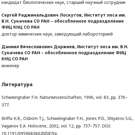
кандидат биологических наук, старший научный сотрудник
Сергей Раджинальдович Лоскутов,
Институт леса им.
В.Н. Сукачева СО РАН – обособленное подразделение
ФИЦ КНЦ СО РАН
доктор химических наук, заведующий лабороторией
Даниил Вячеславович Доржиев,
Институт леса им. В.Н.
Сукачева СО РАН – обособленное подразделение ФИЦ
КНЦ СО РАН
инженер
Литература
Schweingruber F.H. Naturwissenschaften, 1996, vol. 83, pp. 370–
377.
Briffa K.R., Osborn T.J., Schweingruber F.H., Jones P.D., Shiyatov S.G.,
Vaganov E.A. Holocene, 2002, vol. 12, pр. 737–757. DOI:
10.1191/0959683602hl587rp.