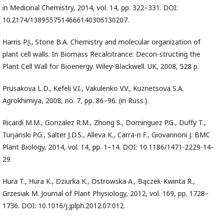
in Medicinal Chemistry, 2014, vol. 14, pp. 322–331. DOI:
10.2174/1389557514666140306130207.
Harris P.J., Stone B.A. Chemistry and molecular organization of
plant cell walls. In Biomass Recalcitrance: Decon-structing the
Plant Cell Wall for Bioenergy. Wiley-Blackwell. UK, 2008, 528 p.
Prusakova L.D., Kefeli V.I., Vakulenko V.V., Kuznetsova S.A.
Agrokhimiya, 2008, no. 7, pp. 86–96. (in Russ.).
Ricardi M.M., Gonzalez R.M., Zhong S., Dominguez P.G., Duffy T.,
Turjanski P.G., Salter J.D.S., Alleva K., Carra-ri F., Giovannoni J. BMC
Plant Biology, 2014, vol. 14, pp. 1–14. DOI: 10.1186/1471-2229-14-
29.
Hura T., Hura K., Dziurka K., Ostrowska A., Bączek-Kwinta R.,
Grzesiak M. Journal of Plant Physiology, 2012, vol. 169, pp. 1728–
1736. DOI: 10.1016/j.jplph.2012.07.012.