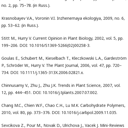
no. 2, pp. 75–78. (in Russ.).
Krasnobayev V.A., Voronin V.I. Inzhenernaya ekologiya, 2009, no. 6,
pp. 53–62. (in Russ.).
Stitt M., Hurry V. Current Opinion in Plant Biology, 2002, vol. 5, pp.
199–206. DOI: 10.1016/S1369-5266(02)00258-3.
Goulas E., Schubert M., Kieselbach T., Kleczkowski L.A., Gardeström
P., Schröder W., Hurry V. The Plant Journal, 2006, vol. 47, pp. 720–
734. DOI: 10.1111/j.1365-313X.2006.02821.x.
Chinnusamy V., Zhu J., Zhu J.K. Trends in Plant Science, 2007, vol.
12, pp. 444–451. DOI: 10.1016/j.tplants.2007.07.002.
Chang M.C., Chien W.F., Chao C.H., Lu M.K. Carbohydrate Polymers,
2010, vol. 80, pp. 373–376. DOI: 10.1016/j.carbpol.2009.11.035.
Sevcikova Z., Pour M., Novak D., Ulrichova J., Vacek J. Mini-Reviews