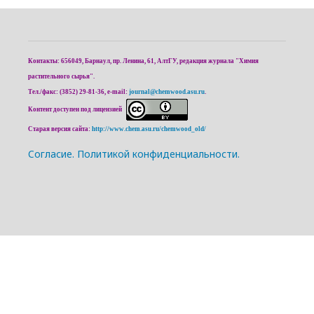
Контакты: 656049, Барнаул, пр. Ленина, 61, АлтГУ, редакция журнала "Химия
растительного сырья".
Тел./факс: (3852) 29-81-36, e-mail:
journal@chemwood.asu.ru
.
Контент доступен под лицензией
Старая версия сайта:
http://www.chem.asu.ru/chemwood_old/
Cогласие.
Политикой конфиденциальности.