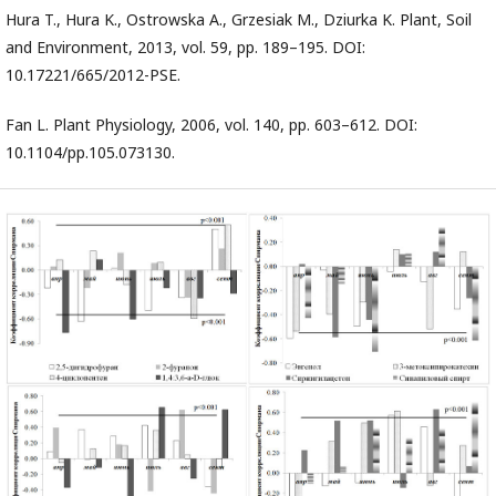
Hura T., Hura K., Ostrowska A., Grzesiak M., Dziurka K. Plant, Soil
and Environment, 2013, vol. 59, pp. 189–195. DOI:
10.17221/665/2012-PSE.
Fan L. Plant Physiology, 2006, vol. 140, pp. 603–612. DOI:
10.1104/pp.105.073130.