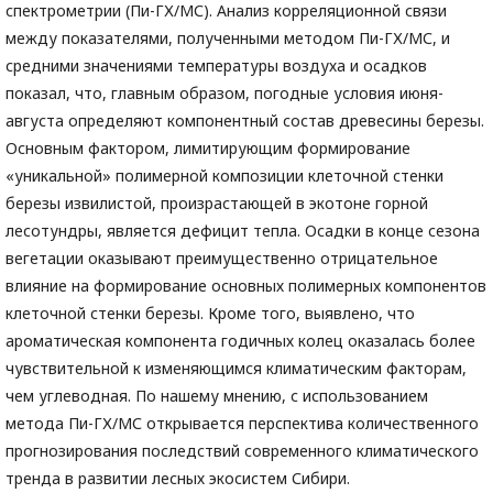
спектрометрии (Пи-ГХ/МС). Анализ корреляционной связи
между показателями, полученными методом Пи-ГХ/МС, и
средними значениями температуры воздуха и осадков
показал, что, главным образом, погодные условия июня-
августа определяют компонентный состав древесины березы.
Основным фактором, лимитирующим формирование
«уникальной» полимерной композиции клеточной стенки
березы извилистой, произрастающей в экотоне горной
лесотундры, является дефицит тепла. Осадки в конце сезона
вегетации оказывают преимущественно отрицательное
влияние на формирование основных полимерных компонентов
клеточной стенки березы. Кроме того, выявлено, что
ароматическая компонента годичных колец оказалась более
чувствительной к изменяющимся климатическим факторам,
чем углеводная. По нашему мнению, с использованием
метода Пи-ГХ/МС открывается перспектива количественного
прогнозирования последствий современного климатического
тренда в развитии лесных экосистем Сибири.