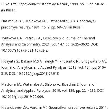
Buko T.Ye. Zapovednik “Kuznetskiy Alatau”, 1999, no. 8, pp. 58–61.
(in Russ.).
Nazimova D.I., Molokova N.I., Dzhanseitov K.K. Geografiya i
prirodnyye resursy, 1981, no. 2, pp. 68–78. (in Russ.).
Tyutkova E.A., Petrov I.A., Loskutov S.R. Journal of Thermal
Analysis and Calorimetry, 2021, vol. 147, pp. 3625–3632. DOI:
10.1007/s10973-021-10752-z.
Hidayata S., Bakara M.S.A., Yangb Y., Phusuntic N., Bridgwaterb A.V.
Journal of Analytical and Applied Pyrolysis, 2018, vol. 134, pp. 510–
519. DOI: 10.1016/j.jaap.2018.07.018.
Mattonai M., Watanabe A., Shiono A., Ribechini E. Journal of
Analytical and Applied Pyrolysis, 2019, vol. 139, pp. 224–232. DOI:
10.1016/j.jaap.2019.02.009.
Krasnobayev V.A., Voronin V.I. Geografiya i prirodnyye resursy, 2011,