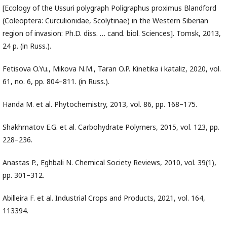
[Ecology of the Ussuri polygraph Poligraphus proximus Blandford
(Coleoptera: Curculionidae, Scolytinae) in the Western Siberian
region of invasion: Ph.D. diss. … cand. biol. Sciences]. Tomsk, 2013,
24 p. (in Russ.).
Fetisova O.Yu., Mikova N.M., Taran O.P. Kinetika i kataliz, 2020, vol.
61, no. 6, pp. 804–811. (in Russ.).
Handa M. et al. Phytochemistry, 2013, vol. 86, pp. 168–175.
Shakhmatov E.G. et al. Carbohydrate Polymers, 2015, vol. 123, pp.
228–236.
Anastas P., Eghbali N. Chemical Society Reviews, 2010, vol. 39(1),
pp. 301–312.
Abilleira F. et al. Industrial Crops and Products, 2021, vol. 164,
113394.