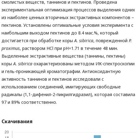
смолистых веществ, таннинов и пектинов. Проведена
экспериментальная оптимизация процессов выделения одних
из наиболее ценных вторичных экстрактивных компонентов –
пектинов. Установлены оптимальные условия эксперимента с
наибольшим выходом пектинов до 8.4 мас.%, который
достигается при обработке коры
A. sibirica
, поврежденной
P.
proximus
, раствором HCl при pH=1.71 в течение 48 мин.
Выделенные экстрактивные вещества (таннины, пектины)
коры
A. sibirica
охарактеризованы методом ИК-спектроскопии
и гель-проникающей хроматографии. Антиоксидантную
активность таннинов и пектинов исследовали с
использованием соединений, имитирующих свободные
радикалы (1,1-дифенил-2-пикрилгидразил), которая составила
97 и 89% соответственно.
Скачивания