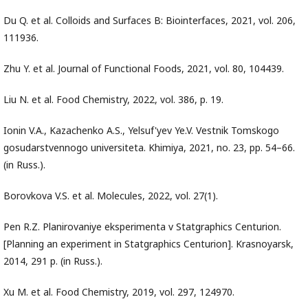
Du Q. et al. Colloids and Surfaces B: Biointerfaces, 2021, vol. 206,
111936.
Zhu Y. et al. Journal of Functional Foods, 2021, vol. 80, 104439.
Liu N. et al. Food Chemistry, 2022, vol. 386, p. 19.
Ionin V.A., Kazachenko A.S., Yelsuf'yev Ye.V. Vestnik Tomskogo
gosudarstvennogo universiteta. Khimiya, 2021, no. 23, pp. 54–66.
(in Russ.).
Borovkova V.S. et al. Molecules, 2022, vol. 27(1).
Pen R.Z. Planirovaniye eksperimenta v Statgraphics Centurion.
[Planning an experiment in Statgraphics Centurion]. Krasnoyarsk,
2014, 291 p. (in Russ.).
Xu M. et al. Food Chemistry, 2019, vol. 297, 124970.