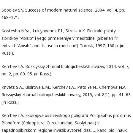
Sobolev S.V. Success of modern natural science, 2004, vol. 4, pp.
168–171.
Kostesha N.Ya., Luk'yanenok P.I., Strelis A.K. Ekstrakt pikhty
sibirskoy "Abisib" i yego primeneniye v meditsine. [Siberian fir
extract "Abisib" and its use in medicine]. Tomsk, 1997, 160 p. (in
Russ.).
Kerchev I.A. Rossiyskiy zhurnal biologicheskikh invaziy, 2014, vol. 7,
no. 2, pp. 80–95. (in Russ.).
Krivets S.A., Bisirova E.M., Kerchev I.A., Pats Ye.N., Chernova N.A.
Rossiyskiy zhurnal biologicheskikh invaziy, 2015, vol. 8(1), pp. 41–63.
(in Russ.).
Kerchev I.A. Ekologiya ussuriyskogo poligrafa Poligraphus proximus
Blandford (Coleoptera: Curculionidae, Scolytinae) v
zapadnosibirskom regione invazii: avtoref. diss. … kand. biol. nauk.