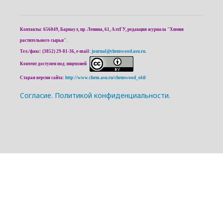
Контакты: 656049, Барнаул, пр. Ленина, 61, АлтГУ, редакция журнала "Химия
растительного сырья".
Тел./факс: (3852) 29-81-36, e-mail:
journal@chemwood.asu.ru
.
Контент доступен под лицензией
Старая версия сайта:
http://www.chem.asu.ru/chemwood_old/
Cогласие.
Политикой конфиденциальности.