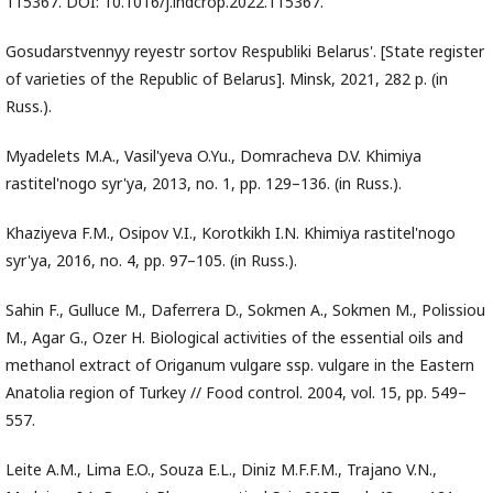
115367. DOI: 10.1016/j.indcrop.2022.115367.
Gosudarstvennyy reyestr sortov Respubliki Belarus'. [State register
of varieties of the Republic of Belarus]. Minsk, 2021, 282 p. (in
Russ.).
Myadelets M.A., Vasil'yeva O.Yu., Domracheva D.V. Khimiya
rastitel'nogo syr'ya, 2013, no. 1, pp. 129–136. (in Russ.).
Khaziyeva F.M., Osipov V.I., Korotkikh I.N. Khimiya rastitel'nogo
syr'ya, 2016, no. 4, pp. 97–105. (in Russ.).
Sahin F., Gulluce M., Daferrera D., Sokmen A., Sokmen M., Polissiou
M., Agar G., Ozer H. Biological activities of the essential oils and
methanol extract of Origanum vulgare ssp. vulgare in the Eastern
Anatolia region of Turkey // Food control. 2004, vol. 15, pp. 549–
557.
Leite A.M., Lima E.O., Souza E.L., Diniz M.F.F.M., Trajano V.N.,