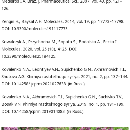
Medeiros I.A. Braz. J. Pharmaceutical Sci., 2007, vol. 43, pp. 121–
126.
Zengin H., Baysal A.H. Molecules, 2014, vol. 19, pp. 17773–17798.
DOI: 10.3390/molecules191117773.
Kowalczyk A., Przychodna M., Sopata S., Bodalska A., Fecka I.
Molecules, 2020, vol. 25 (18), 4125. DOI:
10.3390/molecules25184125.
Kovalenko N.A., Leont'yev V.N., Supichenko G.N., Akhramovich T.I.,
Shutova A.G. Khimiya rastitel'nogo syr'ya, 2021, no. 2, pp. 137–144.
DOI: 10.14258/ jcprm.2021027638. (in Russ.).
Kovalenko N.A., Akhramovich T.I., Supichenko G.N., Sachivko T.V.,
Bosak V.N. Khimiya rastitel'nogo syr'ya, 2019, no. 1, pp. 191–199.
DOI: 10.14258/jcprm.2019014083. (in Russ.).