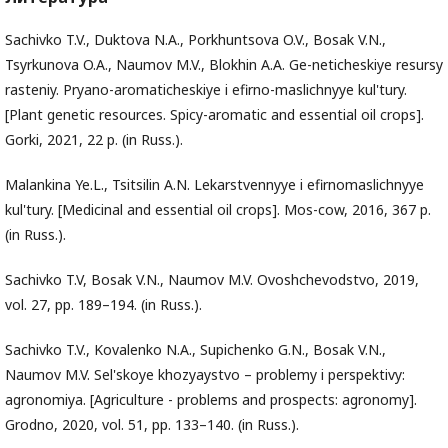
Sachivko T.V., Duktova N.A., Porkhuntsova O.V., Bosak V.N.,
Tsyrkunova O.A., Naumov M.V., Blokhin A.A. Ge-neticheskiye resursy
rasteniy. Pryano-aromaticheskiye i efirno-maslichnyye kul'tury.
[Plant genetic resources. Spicy-aromatic and essential oil crops].
Gorki, 2021, 22 p. (in Russ.).
Malankina Ye.L., Tsitsilin A.N. Lekarstvennyye i efirnomaslichnyye
kul'tury. [Medicinal and essential oil crops]. Mos-cow, 2016, 367 p.
(in Russ.).
Sachivko T.V, Bosak V.N., Naumov M.V. Ovoshchevodstvo, 2019,
vol. 27, pp. 189–194. (in Russ.).
Sachivko T.V., Kovalenko N.A., Supichenko G.N., Bosak V.N.,
Naumov M.V. Sel'skoye khozyaystvo – problemy i perspektivy:
agronomiya. [Agriculture - problems and prospects: agronomy].
Grodno, 2020, vol. 51, pp. 133–140. (in Russ.).