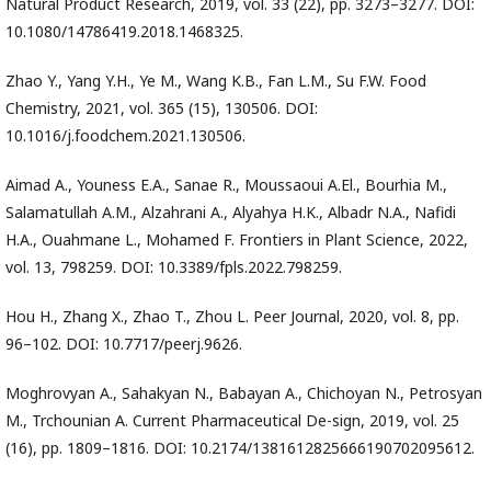
Natural Product Research, 2019, vol. 33 (22), pp. 3273–3277. DOI:
10.1080/14786419.2018.1468325.
Zhao Y., Yang Y.H., Ye M., Wang K.B., Fan L.M., Su F.W. Food
Chemistry, 2021, vol. 365 (15), 130506. DOI:
10.1016/j.foodchem.2021.130506.
Aimad A., Youness E.A., Sanae R., Moussaoui A.El., Bourhia M.,
Salamatullah A.M., Alzahrani A., Alyahya H.K., Albadr N.A., Nafidi
H.A., Ouahmane L., Mohamed F. Frontiers in Plant Science, 2022,
vol. 13, 798259. DOI: 10.3389/fpls.2022.798259.
Hou H., Zhang X., Zhao T., Zhou L. Peer Journal, 2020, vol. 8, pp.
96–102. DOI: 10.7717/peerj.9626.
Moghrovyan A., Sahakyan N., Babayan A., Chichoyan N., Petrosyan
M., Trchounian A. Current Pharmaceutical De-sign, 2019, vol. 25
(16), pp. 1809–1816. DOI: 10.2174/1381612825666190702095612.