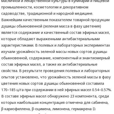
масличной и лекарственной культуры в кулинарии и пищевой
промышленности, косметологии и декоративном
садоводстве, традиционной и народной медицине.
Важнейшим качественным показателем товарной продукции
душицы обыкновенной (зеленая масса в фазу цветения)
является содержание и качественный состав эфирных масел,
которые обладают выраженными антибактериальными
характеристиками. В полевых и лабораторных экспериментах
изучали урожайность зеленой массы новых сортов душицы
обыкновенной, содержание, компонентный и энантиомерный
состав эфирных масел, а также их антибактериальные
свойства. В результате проведения полевых и лабораторных
опытов установлено, что урожайность зеленой массы в фазу
цветения новых сортов душицы обыкновенной составила
170–185 ц/га при содержании в ней эфирных масел 0.54–0.57%.
В составе эфирных масел обнаружено 23 компонента, среди
которых наибольшая концентрация отмечена для сабинена,
β-кариофиллена, β-оцимена, лимонена, гермакрена D.