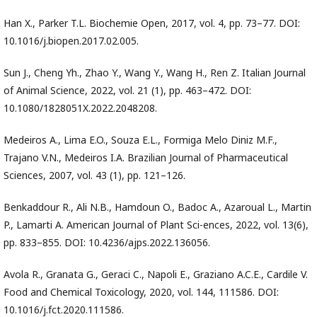
Han X., Parker T.L. Biochemie Open, 2017, vol. 4, pp. 73–77. DOI:
10.1016/j.biopen.2017.02.005.
Sun J., Cheng Yh., Zhao Y., Wang Y., Wang H., Ren Z. Italian Journal
of Animal Science, 2022, vol. 21 (1), pp. 463–472. DOI:
10.1080/1828051X.2022.2048208.
Medeiros A., Lima E.O., Souza E.L., Formiga Melo Diniz M.F.,
Trajano V.N., Medeiros I.A. Brazilian Journal of Pharmaceutical
Sciences, 2007, vol. 43 (1), pp. 121–126.
Benkaddour R., Ali N.B., Hamdoun O., Badoc A., Azaroual L., Martin
P., Lamarti A. American Journal of Plant Sci-ences, 2022, vol. 13(6),
pp. 833–855. DOI: 10.4236/ajps.2022.136056.
Avola R., Granata G., Geraci C., Napoli E., Graziano A.C.E., Cardile V.
Food and Chemical Toxicology, 2020, vol. 144, 111586. DOI:
10.1016/j.fct.2020.111586.