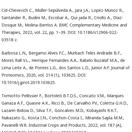
Cid-Chevecich C., Müller-Sepúlveda A., Jara J.A., Lopez-Munoz R.,
Santander R., Budini M., Escobar A., Qui-jada R., Criollo A., Díaz-
Dosque M., Molina-Berríos A. BMC Complementary Medicine and
Therapies, 2022, vol. 22, pp. 1–39. DOI: 10.1186/s12906-022-
03518-z.
Barbosa L.N., Bergamo Alves F.C., Murbach Teles Andrade B.F.,
Mores Rall V.L., Herrique Fernandes A.A., Rabelo Buzalaf M.A., de
Lima Leite A., de Pontes L.G., dos Santos L.D., Junior A.F. Journal of
Proteomics, 2020, vol. 214 (1), 103625. DOI:
10.1016/j.jprot.2019.103625.
Tomiotto-Pellissier F., Bortoleti B.T.D.S., Concato V.M., Marques
Ganaza A.F., Quasne A.K., Ricci B., De Carvalho P.V., Coletta G.H.D.,
Lazarin-Bidoia D., Silva T.F., Goncalves M.D., Kobayashi R.K.T.,
Nakazato G., Kosta I.N., Conchon-Costa I., Miranda-Sapla M.M.,
Pavanelli W.R. Industrial Crops and Products, 2022, vol. 187 (A),