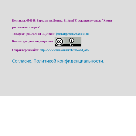
Контакты: 656049, Барнаул, пр. Ленина, 61, АлтГУ, редакция журнала "Химия
растительного сырья".
Тел./факс: (3852) 29-81-36, e-mail:
journal@chemwood.asu.ru
.
Контент доступен под лицензией
Старая версия сайта:
http://www.chem.asu.ru/chemwood_old/
Cогласие.
Политикой конфиденциальности.