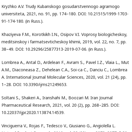
Kryzhko A.V. Trudy Kubanskogo gosudarstvennogo agrarnogo
universiteta, 2021, no. 91, pp. 174–180. DOI: 10.21515/1999-1703-
91-174-180. (in Russ.).
Khaziyeva F.M., Korotkikh I.N., Osipov V.I. Voprosy biologicheskoy,
meditsinskoy i farmatsevticheskoy khimii, 2019, vol. 22, no. 7, pp.
38–49. DOI: 10.29296/25877313-2019-07-06. (in Russ.).
Lombrea A., Antal D., Ardelean F., Avram S., Pavel I.Z., Vlaia L., Mut
A.M., Diaconeasa Z., Dehelean C.A., Soi-ca C., Danciu C., Lombrea
A. International Journal Molecular Sciences, 2020, vol. 21 (24), pp.
1–28. DOI: 10.3390/ijms21249653.
Soltani S., Shakeri A., Iranshahi M., Boozari M. Iran Journal
Pharmaceutical Research, 2021, vol. 20 (2), pp. 268–285. DOI:
10.22037/ijpr.2020.113874.14539.
Vinciguerra V., Rojas F., Tedesco V., Giusiano G., Angiolella L.