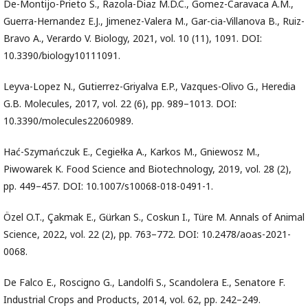
De-Montijo-Prieto S., Razola-Diaz M.D.C., Gomez-Caravaca A.M.,
Guerra-Hernandez E.J., Jimenez-Valera M., Gar-cia-Villanova B., Ruiz-
Bravo A., Verardo V. Biology, 2021, vol. 10 (11), 1091. DOI:
10.3390/biology10111091.
Leyva-Lopez N., Gutierrez-Griyalva E.P., Vazques-Olivo G., Heredia
G.B. Molecules, 2017, vol. 22 (6), pp. 989–1013. DOI:
10.3390/molecules22060989.
Hać-Szymańczuk E., Cegiełka A., Karkos M., Gniewosz M.,
Piwowarek K. Food Science and Biotechnology, 2019, vol. 28 (2),
pp. 449–457. DOI: 10.1007/s10068-018-0491-1.
Özel O.T., Çakmak E., Gürkan S., Coskun I., Türe M. Annals of Animal
Science, 2022, vol. 22 (2), pp. 763–772. DOI: 10.2478/aoas-2021-
0068.
De Falco E., Roscigno G., Landolfi S., Scandolera E., Senatore F.
Industrial Crops and Products, 2014, vol. 62, pp. 242–249.