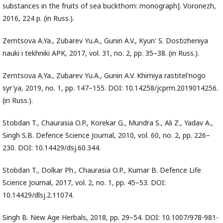
substances in the fruits of sea buckthorn: monograph]. Voronezh,
2016, 224 p. (in Russ.).
Zemtsova A.Ya., Zubarev Yu.A., Gunin A.V., Kyun' S. Dostizheniya
nauki i tekhniki APK, 2017, vol. 31, no. 2, pp. 35–38. (in Russ.).
Zemtsova A.Ya., Zubarev Yu.A., Gunin A.V. Khimiya rastitel'nogo
syr'ya, 2019, no. 1, pp. 147–155. DOI: 10.14258/jcprm.2019014256.
(in Russ.).
Stobdan T., Chaurasia O.P., Korekar G., Mundra S., Ali Z., Yadav A.,
Singh S.B. Defence Science Journal, 2010, vol. 60, no. 2, pp. 226–
230. DOI: 10.14429/dsj.60.344.
Stobdan T., Dolkar Ph., Chaurasia O.P., Kumar B. Defence Life
Science Journal, 2017, vol. 2, no. 1, pp. 45–53. DOI:
10.14429/dlsj.2.11074.
Singh B. New Age Herbals, 2018, pp. 29–54. DOI: 10.1007/978-981-