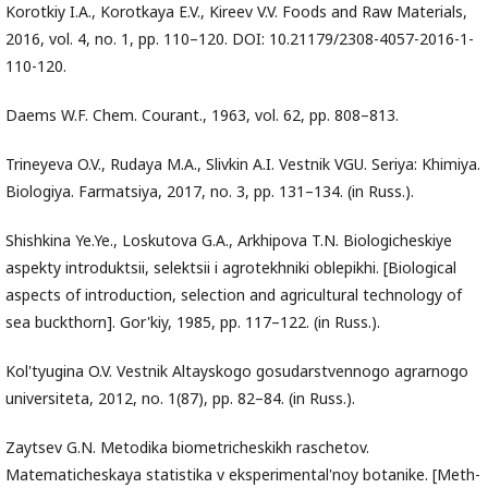
Korotkiy I.A., Korotkaya E.V., Kireev V.V. Foods and Raw Materials,
2016, vol. 4, no. 1, pp. 110–120. DOI: 10.21179/2308-4057-2016-1-
110-120.
Daems W.F. Chem. Courant., 1963, vol. 62, pp. 808–813.
Trineyeva O.V., Rudaya M.A., Slivkin A.I. Vestnik VGU. Seriya: Khimiya.
Biologiya. Farmatsiya, 2017, no. 3, pp. 131–134. (in Russ.).
Shishkina Ye.Ye., Loskutova G.A., Arkhipova T.N. Biologicheskiye
aspekty introduktsii, selektsii i agrotekhniki oblepikhi. [Biological
aspects of introduction, selection and agricultural technology of
sea buckthorn]. Gor'kiy, 1985, pp. 117–122. (in Russ.).
Kol'tyugina O.V. Vestnik Altayskogo gosudarstvennogo agrarnogo
universiteta, 2012, no. 1(87), pp. 82–84. (in Russ.).
Zaytsev G.N. Metodika biometricheskikh raschetov.
Matematicheskaya statistika v eksperimental'noy botanike. [Meth-