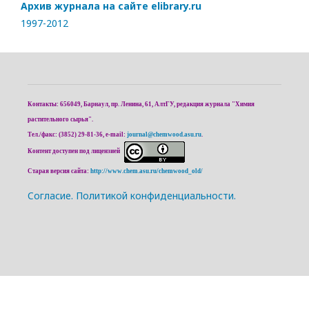
Архив журнала на сайте elibrary.ru
1997-2012
Контакты: 656049, Барнаул, пр. Ленина, 61, АлтГУ, редакция журнала "Химия
растительного сырья".
Тел./факс: (3852) 29-81-36, e-mail:
journal@chemwood.asu.ru
.
Контент доступен под лицензией
Старая версия сайта:
http://www.chem.asu.ru/chemwood_old/
Cогласие.
Политикой конфиденциальности.