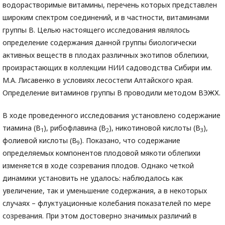
водорастворимые витамины, перечень которых представлен
широким спектром соединений, и в частности, витаминами
группы B. Целью настоящего исследования являлось
определение содержания данной группы биологически
активных веществ в плодах различных экотипов облепихи,
произрастающих в коллекции НИИ садоводства Сибири им.
М.А. Лисавенко в условиях лесостепи Алтайского края.
Определение витаминов группы B проводили методом ВЭЖХ.
В ходе проведенного исследования установлено содержание
тиамина (В
), рибофлавина (В
), никотиновой кислоты (В
),
1
2
3
фолиевой кислоты (В
). Показано, что содержание
9
определяемых компонентов плодовой мякоти облепихи
изменяется в ходе созревания плодов. Однако четкой
динамики установить не удалось: наблюдалось как
увеличение, так и уменьшение содержания, а в некоторых
случаях – флуктуационные колебания показателей по мере
созревания. При этом достоверно значимых различий в