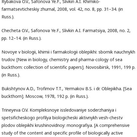
Rybakova O.V., Safonova Ye.F., Slivkin A.I. Khimiko-
farmatsevticheskiy zhurnal, 2008, vol. 42, no. 8, pp. 31–34. (in
Russ.).
Checheta O.V., Safonova Ye.F., Slivkin A.I. Farmatsiya, 2008, no. 2,
pp. 12–14. (in Russ.).
Novoye v biologii, khimii i farmakologii oblepikhi: sbornik nauchnykh
trudov. [New in biology, chemistry and pharma-cology of sea
buckthorn: collection of scientific papers]. Novosibirsk, 1991, 199 p.
(in Russ.).
Bukshtynov A.D., Trofimov T.T., Yermakov B.S. i dr. Oblepikha. [Sea
buckthorn]. Moscow, 1978, 192 p. (in Russ.).
Trineyeva O.V. Kompleksnoye issledovaniye soderzhaniya i
spetsificheskogo profilya biologicheski aktivnykh vesh-chestv
plodov oblepikhi krushinovidnoy: monografiya. [A comprehensive
study of the content and specific profile of biologically active