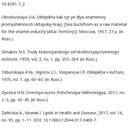
10-8291-7_3.
Obodovskaya D.A. Oblepikha kak syr'ye dlya vitaminnoy
promyshlennosti (Altayskiy kray). [Sea buckthorn as a raw material
for the vitamin industry (Altai Territory)]. Moscow, 1957, 27 p. (in
Russ.).
Simakov N.S. Trudy Krasnoyarskogo sel'skokhozyaystvennogo
institute, 1959, vol. 3, no. 1, pp. 253–264. (in Russ.).
Tribunskaya A.Ya., Vigorov L.I., Stepanova I.P. Oblepikha v kul'ture,
1970, no. 1, pp. 60–65. (in Russ.).
Zyuzina O.N. Izvestiya vuzov. Pishchevaya tekhnologiya, 2011, no.
2–3, pp. 43–45. (in Russ.).
Zielińska А., Nowak I. Lipids in Health and Disease, 2017, vol. 16,
no. 95, pp. 1–11. DOI: 10.1186/s12944-017-0469-7.