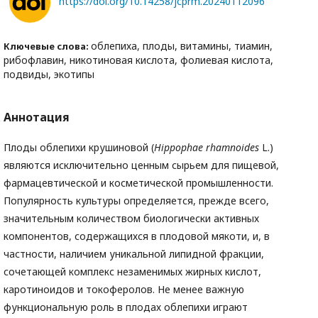
https://doi.org/10.14258/jcprm.20240112096
облепиха, плоды, витамины, тиамин,
Ключевые слова:
рибофлавин, никотиновая кислота, фолиевая кислота,
подвиды, экотипы
Аннотация
Плоды облепихи крушиновой (
Hippophae
rhamnoides
L.)
являются исключительно ценным сырьем для пищевой,
фармацевтической и косметической промышленности.
Популярность культуры определяется, прежде всего,
значительным количеством биологически активных
компонентов, содержащихся в плодовой мякоти, и, в
частности, наличием уникальной липидной фракции,
сочетающей комплекс незаменимых жирных кислот,
каротиноидов и токоферолов. Не менее важную
функциональную роль в плодах облепихи играют