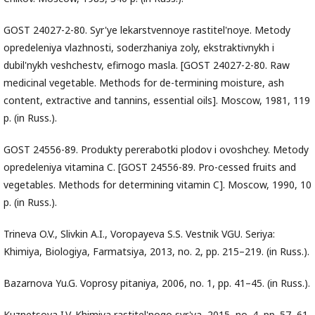
GOST 24027-2-80. Syr'ye lekarstvennoye rastitel'noye. Metody
opredeleniya vlazhnosti, soderzhaniya zoly, ekstraktivnykh i
dubil'nykh veshchestv, efirnogo masla. [GOST 24027-2-80. Raw
medicinal vegetable. Methods for de-termining moisture, ash
content, extractive and tannins, essential oils]. Moscow, 1981, 119
p. (in Russ.).
GOST 24556-89. Produkty pererabotki plodov i ovoshchey. Metody
opredeleniya vitamina C. [GOST 24556-89. Pro-cessed fruits and
vegetables. Methods for determining vitamin C]. Moscow, 1990, 10
p. (in Russ.).
Trineva O.V., Slivkin A.I., Voropayeva S.S. Vestnik VGU. Seriya:
Khimiya, Biologiya, Farmatsiya, 2013, no. 2, pp. 215–219. (in Russ.).
Bazarnova Yu.G. Voprosy pitaniya, 2006, no. 1, pp. 41–45. (in Russ.).
Kuznetsova I.V. Khimiya rastitel'nogo syr'ya, 2015, no. 4, pp. 57–61.