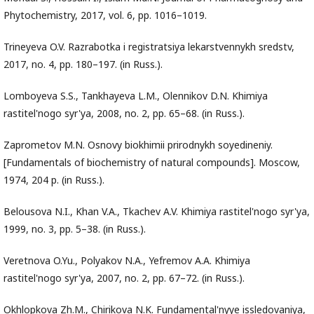
Phytochemistry, 2017, vol. 6, pp. 1016–1019.
Trineyeva O.V. Razrabotka i registratsiya lekarstvennykh sredstv,
2017, no. 4, pp. 180–197. (in Russ.).
Lomboyeva S.S., Tankhayeva L.M., Olennikov D.N. Khimiya
rastitel'nogo syr'ya, 2008, no. 2, pp. 65–68. (in Russ.).
Zaprometov M.N. Osnovy biokhimii prirodnykh soyedineniy.
[Fundamentals of biochemistry of natural compounds]. Moscow,
1974, 204 p. (in Russ.).
Belousova N.I., Khan V.A., Tkachev A.V. Khimiya rastitel'nogo syr'ya,
1999, no. 3, pp. 5–38. (in Russ.).
Veretnova O.Yu., Polyakov N.A., Yefremov A.A. Khimiya
rastitel'nogo syr'ya, 2007, no. 2, pp. 67–72. (in Russ.).
Okhlopkova Zh.M., Chirikova N.K. Fundamental'nyye issledovaniya,