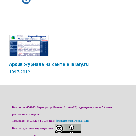
Архив журнала на сайте elibrary.ru
1997-2012
Контакты: 656049, Барнаул, пр. Ленина, 61, АлтГУ, редакция журнала "Химия
растительного сырья".
Тел./факс: (3852) 29-81-36, e-mail:
journal@chemwood.asu.ru
.
Контент доступен под лицензией