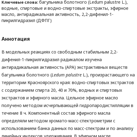
багульника болотного (Ledum palustre L.),
Ключевые слова:
водные, спиртовые и водно-спиртовые экстракты, эфирное
масло, антирадикальная активность, 2,2-дифенил-1-
пикрилгидразил (ДФПГ)
Аннотация
В модельных реакциях со свободным стабильным 2,2-
дифенил-1-пикрилгидразил радикалом изучена
антирадикальная активность (АРА) экстрактивных веществ
багульника болотного (
Ledum
palustre
L.), произрастающего на
территории Красноярского края: водно-спиртовых экстрактов
с содержанием спирта 20, 40 и 70%, водных и спиртовых
экстрактов и эфирного масла. Цельное эфирное масло
получено методом исчерпывающей гидропародистилляции в
течение 8 ч. Компонентный состав эфирного масла
определяли методом хромато-масс-спектрометрии с
использованием банка данных по масс-спектрам и по анализу
линейных индексов удерживания. В эфирном масле