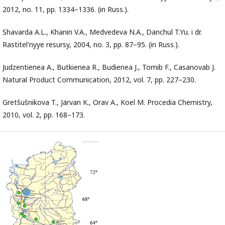
2012, no. 11, pp. 1334–1336. (in Russ.).
Shavarda A.L., Khanin V.A., Medvedeva N.A., Danchul T.Yu. i dr.
Rastitel'nyye resursy, 2004, no. 3, pp. 87–95. (in Russ.).
Judzentienea A., Butkienea R., Budienea J., Tomib F., Casanovab J.
Natural Product Communication, 2012, vol. 7, pp. 227–230.
Gretšušnikova T., Järvan K., Orav A., Koel M. Procedia Chemistry,
2010, vol. 2, pp. 168–173.