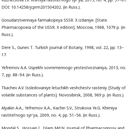
DOI: 10.14258/jcprm201504202. (in Russ.).
Gosudarstvennaya farmakopeya SSSR. X izdaniye. [State
Pharmacopoeia of the USSR. X edition]. Moscow, 1968, 1079 p. (in
Russ.).
Dere S., Gunes Т. Turkish journal of Botany, 1998, vol. 22, pp. 13–
17.
Yefremov A.A. Uspekhi sovremennogo yestestvoznaniya, 2013, no.
7, pp. 88–94. (in Russ.).
Tkachev A.V. Issledovaniye letuchikh veshchestv rasteniy. [Study of
volatile substances of plants]. Novosibirsk, 2008, 969 p. (in Russ.).
Alyakin A.A., Yefremov A.A., Kachin S.V., Strukova Ye.G. Khimiya
rastitel'nogo syr'ya, 2009, no. 4, pp. 51–56. (in Russ.).
Mondal S., Hossain I., Islam Md.N. Journal of Pharmacognosy and