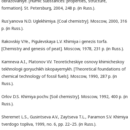
obrazovaniye. [Humic substances: properties, structure,
formation]. St. Petersburg, 2004, 248 p. (in Russ.).
Rus'yanova N.D. Uglekhimiya. [Coal chemistry]. Moscow, 2000, 316
p. (in Russ.).
Rakovskiy V.Ye., Pigulevskaya L.V. Khimiya i genezis torfa.
[Chemistry and genesis of peat]. Moscow, 1978, 231 p. (in Russ.).
Kamneva A.I., Platonov V.V. Teoreticheskiye osnovy khimicheskoy
tekhnologii goryuchikh iskopayemykh. [Theoretical foundations of
chemical technology of fossil fuels]. Moscow, 1990, 287 p. (in
Russ.).
Orlov D.S. Khimiya pochv. [Soil chemistry]. Moscow, 1992, 400 p. (in
Russ.).
Sheremet L.S., Gusintseva A.V., Zaytseva T.L., Paramon S.V. Khimiya
tverdogo topliva, 1999, no. 6, pp. 22–25. (in Russ.).