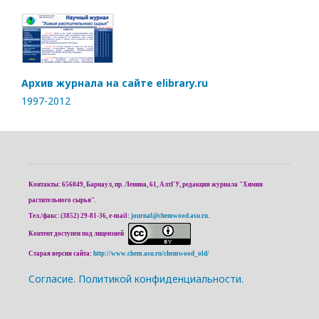
Архив журнала на сайте elibrary.ru
1997-2012
Контакты: 656049, Барнаул, пр. Ленина, 61, АлтГУ, редакция журнала "Химия
растительного сырья".
Тел./факс: (3852) 29-81-36, e-mail:
journal@chemwood.asu.ru
.
Контент доступен под лицензией
Старая версия сайта:
http://www.chem.asu.ru/chemwood_old/
Cогласие.
Политикой конфиденциальности.