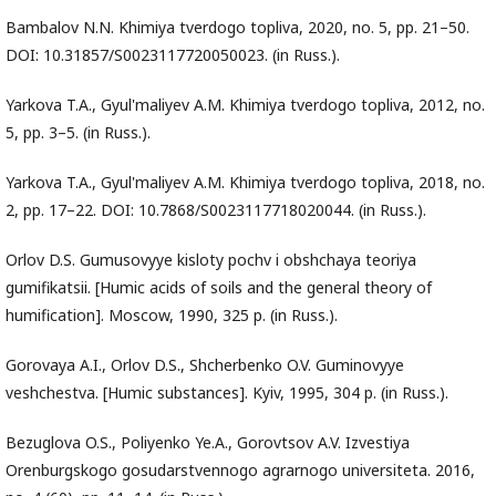
Bambalov N.N. Khimiya tverdogo topliva, 2020, no. 5, pp. 21–50.
DOI: 10.31857/S0023117720050023. (in Russ.).
Yarkova T.A., Gyul'maliyev A.M. Khimiya tverdogo topliva, 2012, no.
5, pp. 3–5. (in Russ.).
Yarkova T.A., Gyul'maliyev A.M. Khimiya tverdogo topliva, 2018, no.
2, pp. 17–22. DOI: 10.7868/S0023117718020044. (in Russ.).
Orlov D.S. Gumusovyye kisloty pochv i obshchaya teoriya
gumifikatsii. [Humic acids of soils and the general theory of
humification]. Moscow, 1990, 325 p. (in Russ.).
Gorovaya A.I., Orlov D.S., Shcherbenko O.V. Guminovyye
veshchestva. [Humic substances]. Kyiv, 1995, 304 p. (in Russ.).
Bezuglova O.S., Poliyenko Ye.A., Gorovtsov A.V. Izvestiya
Orenburgskogo gosudarstvennogo agrarnogo universiteta. 2016,