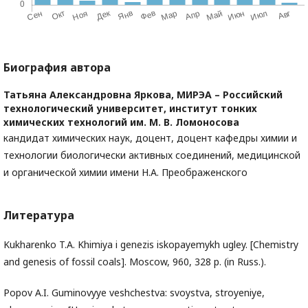
Биография автора
Татьяна Александровна Яркова,
МИРЭА – Российский
технологический университет, институт тонких
химических технологий им. М. В. Ломоносова
кандидат химических наук, доцент, доцент кафедры химии и
технологии биологически активных соединений, медицинской
и органической химии имени Н.А. Преображенского
Литература
Kukharenko T.A. Khimiya i genezis iskopayemykh ugley. [Chemistry
and genesis of fossil coals]. Moscow, 960, 328 p. (in Russ.).
Popov A.I. Guminovyye veshchestva: svoystva, stroyeniye,