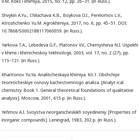
V.M. Koks i khimiya, 2015, no. 12, pp. 26–31. (in Russ.).
Shvykin A.Yu., Chilachava K.B., Boykova O.I., Perelomov L.V.,
Atroshchenko Yu.M. Agrokhimiya, 2017, no. 6, pp. 45–51. DOI:
10.7868/S0002188117060059. (in Russ.).
Yarkova T.A., Lebedeva G.F., Platonov V.V., Chernysheva N.I. Uspekhi
v khimii i khimicheskoy tekhnologii, 2003, vol. 17, no. 2 (27), pp.
115–121. (in Russ.).
Kharitonov Yu.Ya. Analiticheskaya khimiya. Kn.1. Obshchiye
teoreticheskiye osnovy kachestvennogo analiza. [Analyt-ical
chemistry. Book 1. General theoretical foundations of qualitative
analysis]. Moscow, 2001, 615 p. (in Russ.).
Yefimov A.I. Svoystva neorganicheskikh soyedineniy. [Properties of
inorganic compounds]. Leningrad, 1983, 392 p. (in Russ.).