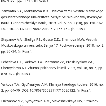
no. 4 (60), pp. 11–14. (in Russ.).
Zamyatin S.A., Maksimova R.B., Udalova Ye.Yu. Vestnik Mariyskogo
gosudarstvennogo universiteta. Seriya: Sel'sko-khozyaystvennyye
nauki. Ekonomicheskiye nauki, 2019, vol. 5, no. 2 (18), pp. 156–162.
DOI: 10.30914/2411-9687-2019-5-2-156-162. (in Russ.).
Stepanov A.A., Shul'ga P.S., Gosse D.D., Smirnova M.Ye. Vestnik
Moskovskogo universiteta. Seriya 17: Pochvovedeniye, 2018, no. 2,
pp. 30–34. (in Russ.).
Lebedeva G.F., Yarkova T.A., Platonov V.V., Proskuryakov V.A.,
Chernysheva N.I. Zhurnal prikladnoy khimii, 2005, vol. 78, no. 5, pp.
870–872. (in Russ.).
Yarkova T.A., Gyul'maliyev A.M. Khimiya tverdogo topliva, 2016, no.
2, pp. 64–70. DOI: 10.7868/S0023117716020122. (in Russ.).
Luk'yanov N.V., Syroyezhko A.M., Slavoshevskaya N.V., Strakhov