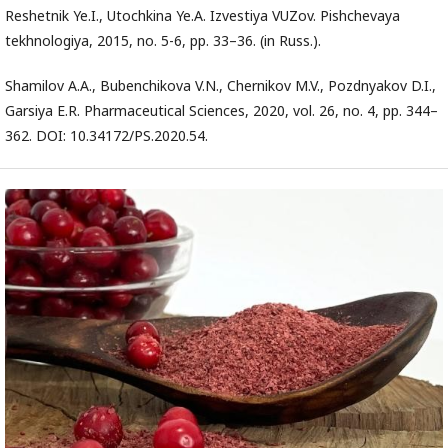
Reshetnik Ye.I., Utochkina Ye.A. Izvestiya VUZov. Pishchevaya
tekhnologiya, 2015, no. 5-6, pp. 33–36. (in Russ.).
Shamilov A.A., Bubenchikova V.N., Chernikov M.V., Pozdnyakov D.I.,
Garsiya E.R. Pharmaceutical Sciences, 2020, vol. 26, no. 4, pp. 344–
362. DOI: 10.34172/PS.2020.54.