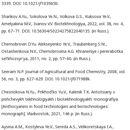
3339. DOI: 10.1021/jf103965b.
Sharikov A.Yu., Sokolova Ye.N., Volkova G.S., Kuksova Ye.V.,
Amelyakina M.V., Ivanov V.V. Biotekhnologiya, 2022, vol. 38, no. 4,
pp. 67–71. DOI: 10.56304/S0234275822040135. (in Russ.).
Chernobrovin D.Yu. Alekseyenko Ye.V., Traubenberg S.Ye.,
Ostashenkova N.V., Chernobrovina A.G. Khraneniye i pererabotka
sel'khozsyr'ya, 2011, no. 2, pp. 57–60. (in Russ.).
Seeram N.P. Journal of Agricultural and Food Chemistry, 2008, vol.
56, no. 3, pp. 627–629. DOI: 10.1021/jf071988k.
Chesnokova N.Yu., Prikhod'ko Yu.V., Kalenik T.K. Antotsiany v
pishchevykh tekhnologiyakh i biotekhnologiyakh: monografiya.
[Anthocyanins in food technologies and biotechnologies:
monograph]. Vladivostok, 2021, 146 p. (in Russ.).
Aysina A.M., Kostyleva Ye.V., Sereda A.S., Velikoretskaya I.A.,