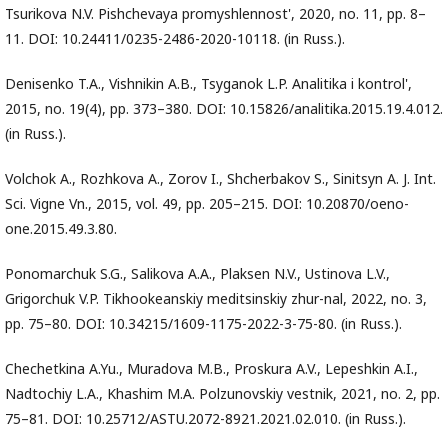
Tsurikova N.V. Pishchevaya promyshlennost', 2020, no. 11, pp. 8–
11. DOI: 10.24411/0235-2486-2020-10118. (in Russ.).
Denisenko T.A., Vishnikin A.B., Tsyganok L.P. Analitika i kontrol',
2015, no. 19(4), pp. 373–380. DOI: 10.15826/analitika.2015.19.4.012.
(in Russ.).
Volchok A., Rozhkova A., Zorov I., Shcherbakov S., Sinitsyn A. J. Int.
Sci. Vigne Vn., 2015, vol. 49, pp. 205–215. DOI: 10.20870/oeno-
one.2015.49.3.80.
Ponomarchuk S.G., Salikova A.A., Plaksen N.V., Ustinova L.V.,
Grigorchuk V.P. Tikhookeanskiy meditsinskiy zhur-nal, 2022, no. 3,
pp. 75–80. DOI: 10.34215/1609-1175-2022-3-75-80. (in Russ.).
Chechetkina A.Yu., Muradova M.B., Proskura A.V., Lepeshkin A.I.,
Nadtochiy L.A., Khashim M.A. Polzunovskiy vestnik, 2021, no. 2, pp.
75–81. DOI: 10.25712/ASTU.2072-8921.2021.02.010. (in Russ.).