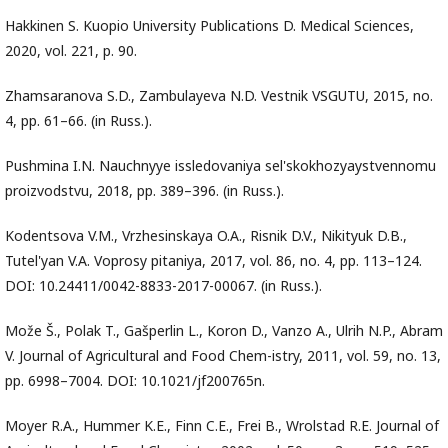
Hakkinen S. Kuopio University Publications D. Medical Sciences,
2020, vol. 221, p. 90.
Zhamsaranova S.D., Zambulayeva N.D. Vestnik VSGUTU, 2015, no.
4, pp. 61–66. (in Russ.).
Pushmina I.N. Nauchnyye issledovaniya sel'skokhozyaystvennomu
proizvodstvu, 2018, pp. 389–396. (in Russ.).
Kodentsova V.M., Vrzhesinskaya O.A., Risnik D.V., Nikityuk D.B.,
Tutel'yan V.A. Voprosy pitaniya, 2017, vol. 86, no. 4, pp. 113–124.
DOI: 10.24411/0042-8833-2017-00067. (in Russ.).
Može Š., Polak T., Gašperlin L., Koron D., Vanzo A., Ulrih N.P., Abram
V. Journal of Agricultural and Food Chem-istry, 2011, vol. 59, no. 13,
pp. 6998–7004. DOI: 10.1021/jf200765n.
Moyer R.A., Hummer K.E., Finn C.E., Frei B., Wrolstad R.E. Journal of