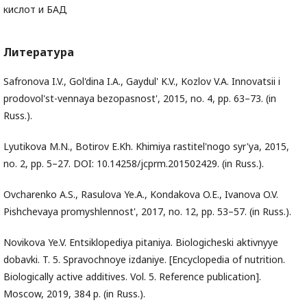
кислот и БАД
Литература
Safronova I.V., Gol'dina I.A., Gaydul' K.V., Kozlov V.A. Innovatsii i
prodovol'st-vennaya bezopasnost', 2015, no. 4, pp. 63–73. (in
Russ.).
Lyutikova M.N., Botirov E.Kh. Khimiya rastitel'nogo syr'ya, 2015,
no. 2, pp. 5–27. DOI: 10.14258/jcprm.201502429. (in Russ.).
Ovcharenko A.S., Rasulova Ye.A., Kondakova O.E., Ivanova O.V.
Pishchevaya promyshlennost', 2017, no. 12, pp. 53–57. (in Russ.).
Novikova Ye.V. Entsiklopediya pitaniya. Biologicheski aktivnyye
dobavki. T. 5. Spravochnoye izdaniye. [Encyclopedia of nutrition.
Biologically active additives. Vol. 5. Reference publication].
Moscow, 2019, 384 p. (in Russ.).