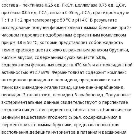
состава – пектиназа 0.25 ед. ПкС/г, целлюлаза 0.75 ед. ЦС/г,
протеаза 0.05 ед. ПС/г, липаза 0.05 ед. ЛС/г, при гидромодуле
1 : 1 и 1 : 2 при температуре 50 °С и рН 4.8. В результате
исследований получен ферментолизат жмыха брусники при 2-
часовом гидролизе подобранным ферментным комплексом
при рН 4.8 и 50 °С, который представляет собой жидкость
темно-красного цвета с ярко выраженным запахом брусники,
кислым вкусом, содержанием сухих веществ 5.0%,
содержанием фенольных веществ 470 мг% и антиоксидантной
активностью 912.7 мг%. Ферментолизат содержит комплекс
антоцианов цианидина и пеонидина, предположительно
таких как цианидин-3-галактозид, цианидин-3-арабинозид,
пеонидин-3-галактозид, пеонидин-3-арабинозид. Полученные
экспериментальные данные свидетельствуют о перспективе
создания пищевых ингредиентов, обогащенных биологически
ценными веществами ягодного сырья, содержащимися в
ферментолизате жмыха брусники, предназначенных для
восполнения дефицита нутриентов в питании и расширения