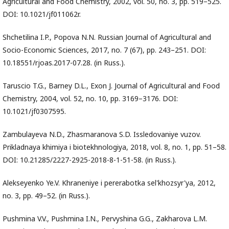
Agricultural and Food Chemistry, 2002, vol. 50, no. 3, pp. 519–525.
DOI: 10.1021/jf011062r.
Shchetilina I.P., Popova N.N. Russian Journal of Agricultural and
Socio-Economic Sciences, 2017, no. 7 (67), pp. 243–251. DOI:
10.18551/rjoas.2017-07.28. (in Russ.).
Taruscio T.G., Barney D.L., Exon J. Journal of Agricultural and Food
Chemistry, 2004, vol. 52, no. 10, pp. 3169–3176. DOI:
10.1021/jf0307595.
Zambulayeva N.D., Zhasmaranova S.D. Issledovaniye vuzov.
Prikladnaya khimiya i biotekhnologiya, 2018, vol. 8, no. 1, pp. 51–58.
DOI: 10.21285/2227-2925-2018-8-1-51-58. (in Russ.).
Alekseyenko Ye.V. Khraneniye i pererabotka sel'khozsyr'ya, 2012,
no. 3, pp. 49–52. (in Russ.).
Pushmina V.V., Pushmina I.N., Pervyshina G.G., Zakharova L.M.