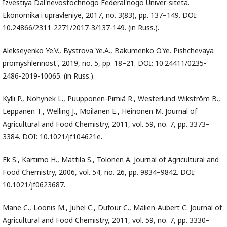
Izvestiya Dal'nevostochnogo Federal'nogo Univer-siteta.
Ekonomika i upravleniye, 2017, no. 3(83), pp. 137–149. DOI:
10.24866/2311-2271/2017-3/137-149. (in Russ.).
Alekseyenko Ye.V., Bystrova Ye.A., Bakumenko O.Ye. Pishchevaya
promyshlennost', 2019, no. 5, pp. 18–21. DOI: 10.24411/0235-
2486-2019-10065. (in Russ.).
Kylli P., Nohynek L., Puupponen-Pimiä R., Westerlund-Wikström B.,
Leppänen T., Welling J., Moilanen E., Heinonen M. Journal of
Agricultural and Food Chemistry, 2011, vol. 59, no. 7, pp. 3373–
3384. DOI: 10.1021/jf104621e.
Ek S., Kartimo H., Mattila S., Tolonen A. Journal of Agricultural and
Food Chemistry, 2006, vol. 54, no. 26, pp. 9834–9842. DOI:
10.1021/jf0623687.
Mane C., Loonis M., Juhel C., Dufour C., Malien-Aubert C. Journal of
Agricultural and Food Chemistry, 2011, vol. 59, no. 7, pp. 3330–