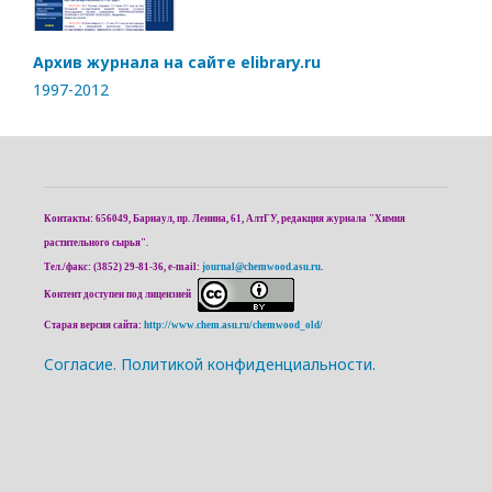
Архив журнала на сайте elibrary.ru
1997-2012
Контакты: 656049, Барнаул, пр. Ленина, 61, АлтГУ, редакция журнала "Химия
растительного сырья".
Тел./факс: (3852) 29-81-36, e-mail:
journal@chemwood.asu.ru
.
Контент доступен под лицензией
Старая версия сайта:
http://www.chem.asu.ru/chemwood_old/
Cогласие.
Политикой конфиденциальности.