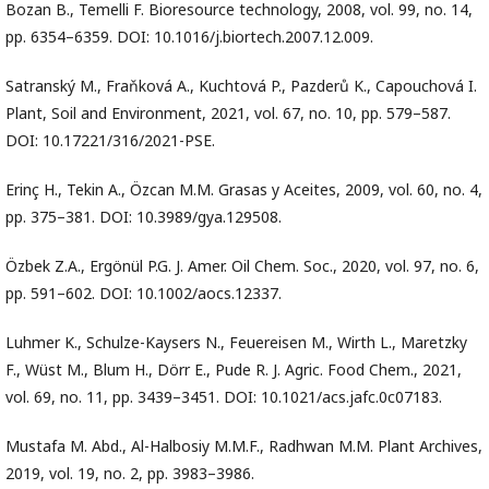
Bozan B., Temelli F. Bioresource technology, 2008, vol. 99, no. 14,
pp. 6354–6359. DOI: 10.1016/j.biortech.2007.12.009.
Satranský M., Fraňková A., Kuchtová P., Pazderů K., Capouchová I.
Plant, Soil and Environment, 2021, vol. 67, no. 10, pp. 579–587.
DOI: 10.17221/316/2021-PSE.
Erinç H., Tekin A., Özcan M.M. Grasas y Aceites, 2009, vol. 60, no. 4,
pр. 375–381. DOI: 10.3989/gya.129508.
Özbek Z.A., Ergönül P.G. J. Amer. Oil Chem. Soc., 2020, vol. 97, no. 6,
pр. 591–602. DOI: 10.1002/aocs.12337.
Luhmer K., Schulze-Kaysers N., Feuereisen M., Wirth L., Maretzky
F., Wüst M., Blum H., Dörr E., Pude R. J. Agric. Food Chem., 2021,
vol. 69, no. 11, pр. 3439–3451. DOI: 10.1021/acs.jafc.0c07183.
Mustafa M. Abd., Al-Halbosiy M.M.F., Radhwan M.M. Plant Archives,
2019, vol. 19, no. 2, pp. 3983–3986.