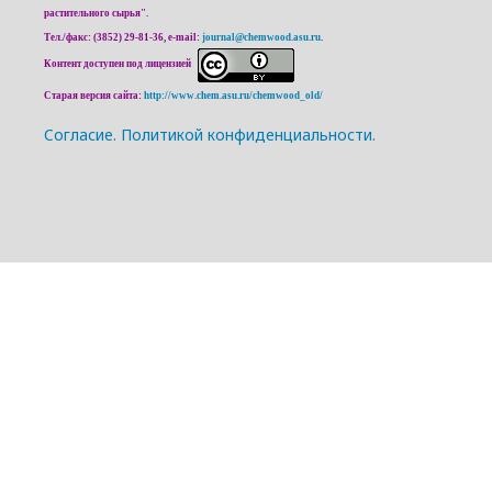
растительного сырья".
Тел./факс: (3852) 29-81-36, e-mail:
journal@chemwood.asu.ru
.
Контент доступен под лицензией
Старая версия сайта:
http://www.chem.asu.ru/chemwood_old/
Cогласие.
Политикой конфиденциальности.