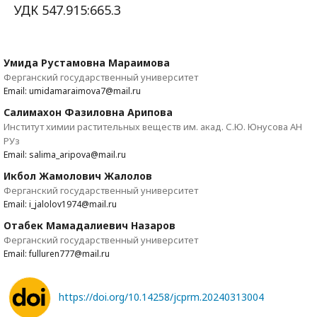
УДК 547.915:665.3
Умида Рустамовна Мараимова
Ферганский государственный университет
Email: umidamaraimova7@mail.ru
Салимахон Фазиловна Арипова
Институт химии растительных веществ им. акад. С.Ю. Юнусова АН
РУз
Email: salima_aripova@mail.ru
Икбол Жамолович Жалолов
Ферганский государственный университет
Email: i_jalolov1974@mail.ru
Отабек Мамадалиевич Назаров
Ферганский государственный университет
Email: fulluren777@mail.ru
https://doi.org/10.14258/jcprm.20240313004