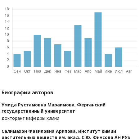
Биографии авторов
Умида Рустамовна Мараимова,
Ферганский
государственный университет
докторант кафедры химии
Салимахон Фазиловна Арипова,
Институт химии
растительных веществ им. акад. С.Ю. Юнусова АН РУз