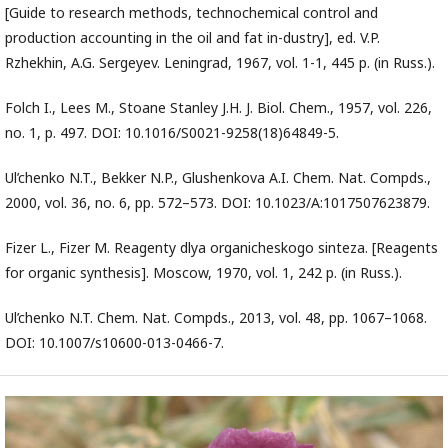
[Guide to research methods, technochemical control and
production accounting in the oil and fat in-dustry], ed. V.P.
Rzhekhin, A.G. Sergeyev. Leningrad, 1967, vol. 1-1, 445 p. (in Russ.).
Folch I., Lees M., Stoane Stanley J.H. J. Biol. Chem., 1957, vol. 226,
no. 1, p. 497. DOI: 10.1016/S0021-9258(18)64849-5.
Ul’chenko N.T., Bekker N.P., Glushenkova A.I. Chem. Nat. Compds.,
2000, vol. 36, no. 6, pp. 572–573. DOI: 10.1023/A:1017507623879.
Fizer L., Fizer M. Reagenty dlya organicheskogo sinteza. [Reagents
for organic synthesis]. Moscow, 1970, vol. 1, 242 p. (in Russ.).
Ul’chenko N.T. Chem. Nat. Compds., 2013, vol. 48, pp. 1067–1068.
DOI: 10.1007/s10600-013-0466-7.