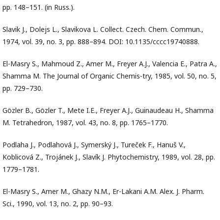
pp. 148–151. (in Russ.).
Slavik J., Dolejs L., Slavikova L. Collect. Czech. Chem. Commun.,
1974, vol. 39, no. 3, pp. 888–894. DOI: 10.1135/cccc19740888.
El-Masry S., Mahmoud Z., Amer M., Freyer A.J., Valencia E., Patra A.,
Shamma M. The Journal of Organic Chemis-try, 1985, vol. 50, no. 5,
pp. 729–730.
Gözler B., Gözler T., Mete I.E., Freyer A.J., Guinaudeau H., Shamma
M. Tetrahedron, 1987, vol. 43, no. 8, pp. 1765–1770.
Podlaha J., Podlahová J., Symerský J., Tureček F., Hanuš V.,
Koblicová Z., Trojánek J., Slavík J. Phytochemistry, 1989, vol. 28, pp.
1779–1781.
El-Masry S., Amer M., Ghazy N.M., Er-Lakani A.M. Alex. J. Pharm.
Sci., 1990, vol. 13, no. 2, pp. 90–93.