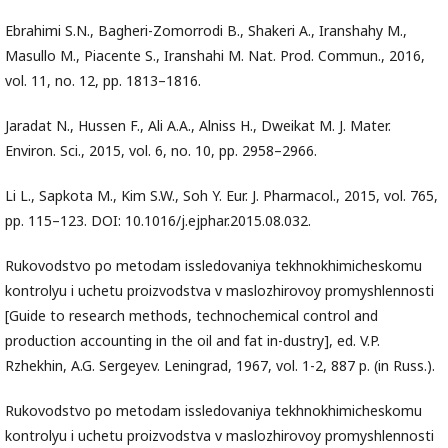
Ebrahimi S.N., Bagheri-Zomorrodi B., Shakeri А., Iranshahy М.,
Masullo М., Piacente S., Iranshahi М. Nat. Prod. Commun., 2016,
vol. 11, no. 12, pр. 1813–1816.
Jaradat N., Hussen F., Ali A.A., Alniss H., Dweikat M. J. Mater.
Environ. Sci., 2015, vol. 6, no. 10, pp. 2958–2966.
Li L., Sapkota M., Kim S.W., Soh Y. Eur. J. Pharmacol., 2015, vol. 765,
pp. 115–123. DOI: 10.1016/j.ejphar.2015.08.032.
Rukovodstvo po metodam issledovaniya tekhnokhimicheskomu
kontrolyu i uchetu proizvodstva v maslozhirovoy promyshlennosti
[Guide to research methods, technochemical control and
production accounting in the oil and fat in-dustry], ed. V.P.
Rzhekhin, A.G. Sergeyev. Leningrad, 1967, vol. 1-2, 887 p. (in Russ.).
Rukovodstvo po metodam issledovaniya tekhnokhimicheskomu
kontrolyu i uchetu proizvodstva v maslozhirovoy promyshlennosti