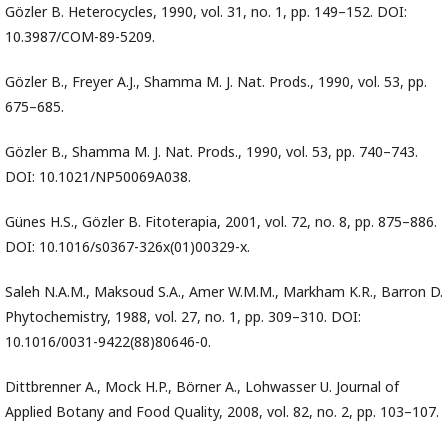
Gözler B. Heterocycles, 1990, vol. 31, no. 1, pp. 149–152. DOI:
10.3987/COM-89-5209.
Gözler B., Freyer A.J., Shamma M. J. Nat. Prods., 1990, vol. 53, pp.
675–685.
Gözler B., Shamma M. J. Nat. Prods., 1990, vol. 53, pp. 740–743.
DOI: 10.1021/NP50069A038.
Günes H.S., Gözler B. Fitoterapia, 2001, vol. 72, no. 8, pp. 875–886.
DOI: 10.1016/s0367-326x(01)00329-x.
Saleh N.A.M., Maksoud S.A., Amer W.M.M., Markham K.R., Barron D.
Phytochemistry, 1988, vol. 27, no. 1, pp. 309–310. DOI:
10.1016/0031-9422(88)80646-0.
Dittbrenner A., Mock H.P., Börner A., Lohwasser U. Journal of
Applied Botany and Food Quality, 2008, vol. 82, no. 2, pр. 103–107.