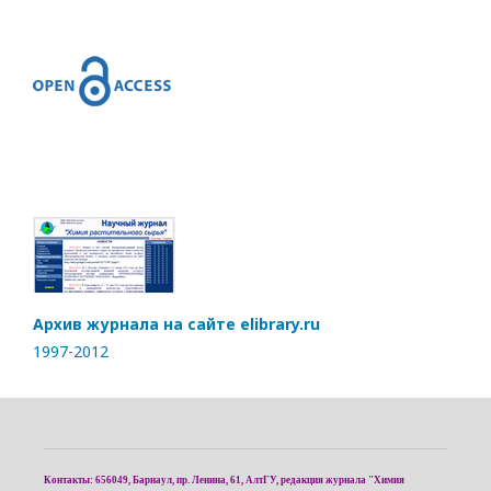
Архив журнала на сайте elibrary.ru
1997-2012
Контакты: 656049, Барнаул, пр. Ленина, 61, АлтГУ, редакция журнала "Химия