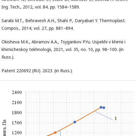
Ing. Tech., 2012, vol. 84, pp. 1584–1589.
Sarabi M.T., Behravesh A.H., Shahi P., Daryabari Y. Thermoplast.
Compos., 2014, vol. 27, pp. 881–894.
Okisheva M.K., Abramov A.A., Tsygankov P.Yu. Uspekhi v khimii i
khimicheskoy tekhnologii, 2021, vol. 35, no. 10, pp. 98–100. (in
Russ.).
Patent 220692 (RU). 2023. (in Russ.).