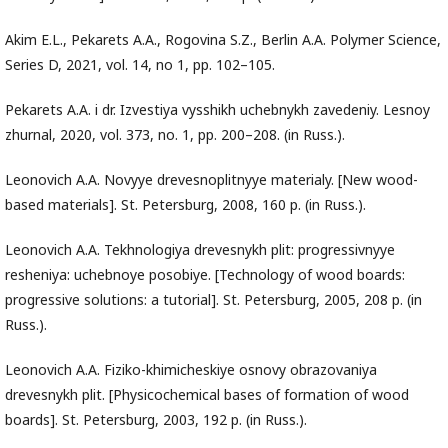
Akim E.L., Pekarets A.A., Rogovina S.Z., Berlin A.A. Polymer Science,
Series D, 2021, vol. 14, no 1, pp. 102–105.
Pekarets A.A. i dr. Izvestiya vysshikh uchebnykh zavedeniy. Lesnoy
zhurnal, 2020, vol. 373, no. 1, pp. 200–208. (in Russ.).
Leonovich A.A. Novyye drevesnoplitnyye materialy. [New wood-
based materials]. St. Petersburg, 2008, 160 p. (in Russ.).
Leonovich A.A. Tekhnologiya drevesnykh plit: progressivnyye
resheniya: uchebnoye posobiye. [Technology of wood boards:
progressive solutions: a tutorial]. St. Petersburg, 2005, 208 p. (in
Russ.).
Leonovich A.A. Fiziko-khimicheskiye osnovy obrazovaniya
drevesnykh plit. [Physicochemical bases of formation of wood
boards]. St. Petersburg, 2003, 192 p. (in Russ.).