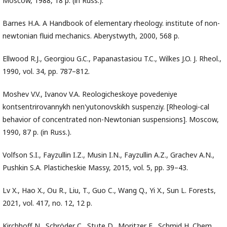
Moscow, 1988, 18 p. (in Russ.).
Barnes H.A. A Handbook of elementary rheology. institute of non-
newtonian fluid mechanics. Aberystwyth, 2000, 568 p.
Ellwood R.J., Georgiou G.C., Papanastasiou T.C., Wilkes J.O. J. Rheol.,
1990, vol. 34, pp. 787–812.
Moshev V.V., Ivanov V.A. Reologicheskoye povedeniye
kontsentrirovannykh nen'yutonovskikh suspenziy. [Rheologi-cal
behavior of concentrated non-Newtonian suspensions]. Moscow,
1990, 87 p. (in Russ.).
Volfson S.I., Fayzullin I.Z., Musin I.N., Fayzullin A.Z., Grachev A.N.,
Pushkin S.A. Plasticheskie Massy, 2015, vol. 5, pp. 39–43.
Lv X., Hao X., Ou R., Liu, T., Guo C., Wang Q., Yi X., Sun L. Forests,
2021, vol. 417, no. 12, 12 p.
Kirchhoff N., Schröder C., Stute D., Moritzer E., Schmid H. Chem.