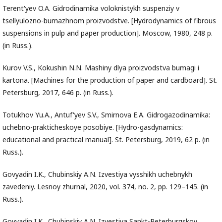
Terent'yev O.A. Gidrodinamika voloknistykh suspenziy v
tsellyulozno-bumazhnom proizvodstve. [Hydrodynamics of fibrous
suspensions in pulp and paper production]. Moscow, 1980, 248 p.
(in Russ.).
Kurov V.S., Kokushin N.N. Mashiny dlya proizvodstva bumagi i
kartona. [Machines for the production of paper and cardboard]. St.
Petersburg, 2017, 646 p. (in Russ.).
Totukhov Yu.A., Antuf'yev S.V., Smirnova E.A. Gidrogazodinamika:
uchebno-prakticheskoye posobiye. [Hydro-gasdynamics:
educational and practical manual]. St. Petersburg, 2019, 62 p. (in
Russ.).
Govyadin I.K., Chubinskiy A.N. Izvestiya vysshikh uchebnykh
zavedeniy. Lesnoy zhurnal, 2020, vol. 374, no. 2, pp. 129–145. (in
Russ.).
Govyadin I.K., Chubinskiy A.N. Izvestiya Sankt-Peterburgskoy