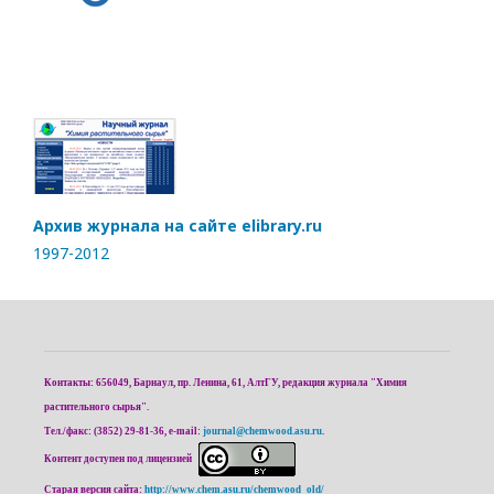
Архив журнала на сайте elibrary.ru
1997-2012
Контакты: 656049, Барнаул, пр. Ленина, 61, АлтГУ, редакция журнала "Химия
растительного сырья".
Тел./факс: (3852) 29-81-36, e-mail:
journal@chemwood.asu.ru
.
Контент доступен под лицензией
Старая версия сайта:
http://www.chem.asu.ru/chemwood_old/