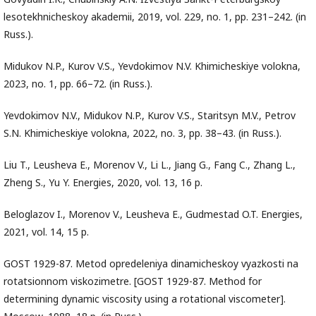
lesotekhnicheskoy akademii, 2019, vol. 229, no. 1, pp. 231–242. (in
Russ.).
Midukov N.P., Kurov V.S., Yevdokimov N.V. Khimicheskiye volokna,
2023, no. 1, pp. 66–72. (in Russ.).
Yevdokimov N.V., Midukov N.P., Kurov V.S., Staritsyn M.V., Petrov
S.N. Khimicheskiye volokna, 2022, no. 3, pp. 38–43. (in Russ.).
Liu T., Leusheva E., Morenov V., Li L., Jiang G., Fang C., Zhang L.,
Zheng S., Yu Y. Energies, 2020, vol. 13, 16 p.
Beloglazov I., Morenov V., Leusheva E., Gudmestad O.T. Energies,
2021, vol. 14, 15 p.
GOST 1929-87. Metod opredeleniya dinamicheskoy vyazkosti na
rotatsionnom viskozimetre. [GOST 1929-87. Method for
determining dynamic viscosity using a rotational viscometer].