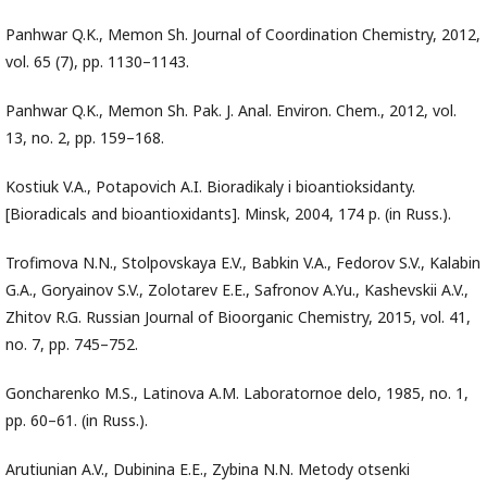
Panhwar Q.K., Memon Sh. Journal of Coordination Chemistry, 2012,
vol. 65 (7), pp. 1130–1143.
Panhwar Q.K., Memon Sh. Pak. J. Anal. Environ. Chem., 2012, vol.
13, no. 2, pp. 159–168.
Kostiuk V.A., Potapovich A.I. Bioradikaly i bioantioksidanty.
[Bioradicals and bioantioxidants]. Minsk, 2004, 174 p. (in Russ.).
Trofimova N.N., Stolpovskaya E.V., Babkin V.A., Fedorov S.V., Kalabin
G.A., Goryainov S.V., Zolotarev E.E., Safronov A.Yu., Kashevskii A.V.,
Zhitov R.G. Russian Journal of Bioorganic Chemistry, 2015, vol. 41,
no. 7, pp. 745–752.
Goncharenko M.S., Latinova A.M. Laboratornoe delo, 1985, no. 1,
pp. 60–61. (in Russ.).
Arutiunian A.V., Dubinina E.E., Zybina N.N. Metody otsenki