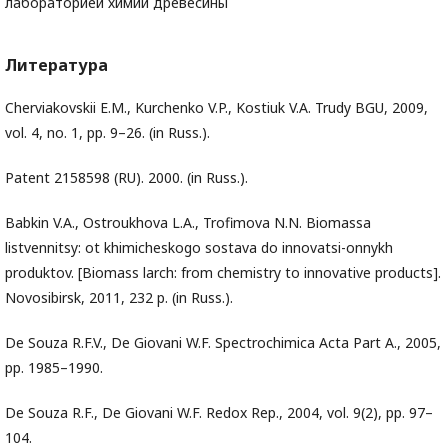
лабораторией химии древесины
Литература
Cherviakovskii E.M., Kurchenko V.P., Kostiuk V.A. Trudy BGU, 2009,
vol. 4, no. 1, pp. 9–26. (in Russ.).
Patent 2158598 (RU). 2000. (in Russ.).
Babkin V.A., Ostroukhova L.A., Trofimova N.N. Biomassa
listvennitsy: ot khimicheskogo sostava do innovatsi-onnykh
produktov. [Biomass larch: from chemistry to innovative products].
Novosibirsk, 2011, 232 p. (in Russ.).
De Souza R.F.V., De Giovani W.F. Spectrochimica Acta Part A., 2005,
pp. 1985–1990.
De Souza R.F., De Giovani W.F. Redox Rep., 2004, vol. 9(2), pp. 97–
104.