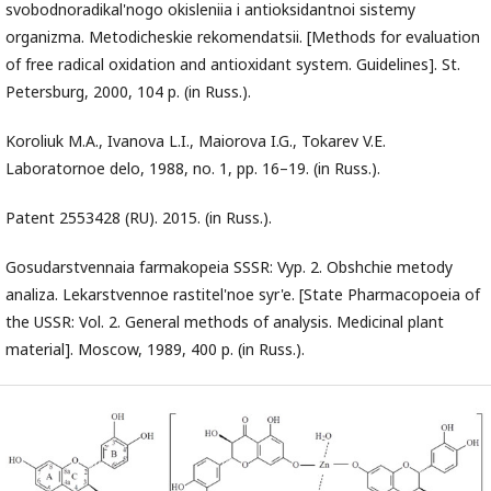
svobodnoradikal'nogo okisleniia i antioksidantnoi sistemy
organizma. Metodicheskie rekomendatsii. [Methods for evaluation
of free radical oxidation and antioxidant system. Guidelines]. St.
Petersburg, 2000, 104 p. (in Russ.).
Koroliuk M.A., Ivanova L.I., Maiorova I.G., Tokarev V.E.
Laboratornoe delo, 1988, no. 1, pp. 16–19. (in Russ.).
Patent 2553428 (RU). 2015. (in Russ.).
Gosudarstvennaia farmakopeia SSSR: Vyp. 2. Obshchie metody
analiza. Lekarstvennoe rastitel'noe syr'e. [State Pharmacopoeia of
the USSR: Vol. 2. General methods of analysis. Medicinal plant
material]. Moscow, 1989, 400 p. (in Russ.).