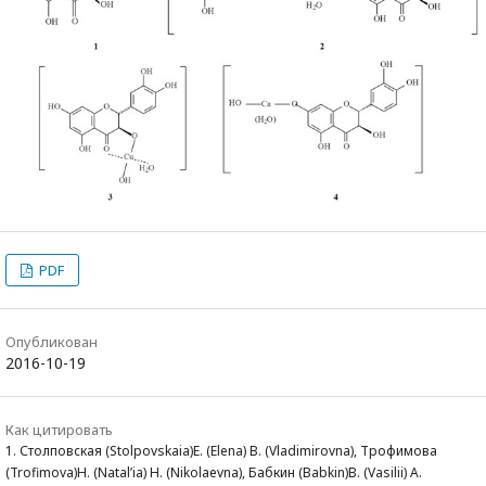
PDF
Опубликован
2016-10-19
Как цитировать
1. Столповская (Stolpovskaia)Е. (Elena) В. (Vladimirovna), Трофимова
(Trofimova)Н. (Natal’ia) Н. (Nikolaevna), Бабкин (Babkin)В. (Vasilii) А.