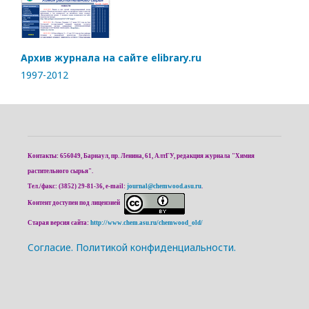
Архив журнала на сайте elibrary.ru
1997-2012
Контакты: 656049, Барнаул, пр. Ленина, 61, АлтГУ, редакция журнала "Химия
растительного сырья".
Тел./факс: (3852) 29-81-36, e-mail:
journal@chemwood.asu.ru
.
Контент доступен под лицензией
Старая версия сайта:
http://www.chem.asu.ru/chemwood_old/
Cогласие.
Политикой конфиденциальности.