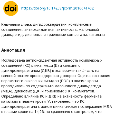
https://doi.org/10.14258/jcprm.2016041402
дигидрокверцетин, комплексные
Ключевые слова:
соединения, антиоксидантная активность, малоновый
диальдегид, диеновые и триеновые конъюгаты, каталаза
Аннотация
Исследована антиоксидантная активность комплексных
соединений (КС) цинка, меди (II) и кальция с
дигидрокверцетином (ДКВ) в экспериментах
in vitro
на
сливной плазме крови здоровых доноров. Оценка состояния
перекисного окисления липидов (ПОЛ) в плазме крови
проводилась по содержанию малонового диальдегида
(МДА), диеновых (ДК) и триеновых (ТК) конъюгатов.
Определено влияние КС и ДКВ на активность фермента
каталазы в плазме крови. Установлено, что КС
дигидрокверцетина с ионом цинка снижает содержание МДА
в плазме крови на 14,9% по сравнению с контролем, что