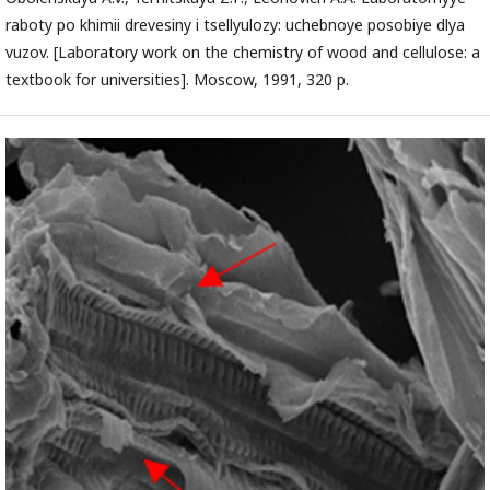
raboty po khimii drevesiny i tsellyulozy: uchebnoye posobiye dlya
vuzov. [Laboratory work on the chemistry of wood and cellulose: a
textbook for universities]. Moscow, 1991, 320 p.