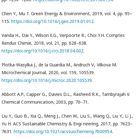
Chen Y., Mu T. Green Energy & Environment, 2019, vol. 4, pp. 95–
115.
https://doi.org/10.1016/j.gee.2019.01.012
.
Vanda H., Dai Y., Wilson E.G., Verpoorte R., Choi Y.H. Comptes
Rendus Chimie, 2018, vol. 21, pp. 628–638.
https://doi.org/10.1016/j.crci.2018.04.002
.
Plotka-Wasylka J., de la Guardia M., Andruch V., Vilkova M.
Microchemical Journal, 2020, vol. 159, 105539.
https://doi.org/10.1016/j.microc.2020.105539
.
Abbott A.P., Capper G., Davies D.L., Rasheed R.K., Tambyrajah V.
Chemical Communication, 2003, pp. 70–71.
Liu Y., Guo B., Xia Q., Meng J., Chen W., Liu S., Wang Q., Liu Y., Li J.,
Yu H. ACS Sustainable Chemistry & Engi-neering, 2017, pp. 7623–
7631.
https://doi.org/10.1021/acssuschemeng.7b00954
.