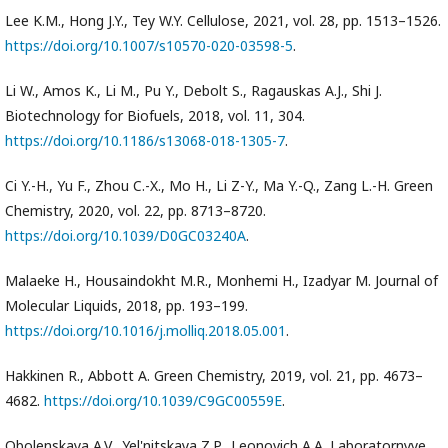
Lee K.M., Hong J.Y., Tey W.Y. Cellulose, 2021, vol. 28, pp. 1513–1526.
https://doi.org/10.1007/s10570-020-03598-5
.
Li W., Amos K., Li M., Pu Y., Debolt S., Ragauskas A.J., Shi J.
Biotechnology for Biofuels, 2018, vol. 11, 304.
https://doi.org/10.1186/s13068-018-1305-7
.
Ci Y.-H., Yu F., Zhou C.-X., Mo H., Li Z-Y., Ma Y.-Q., Zang L.-H. Green
Chemistry, 2020, vol. 22, pp. 8713–8720.
https://doi.org/10.1039/D0GC03240A
.
Malaeke H., Housaindokht M.R., Monhemi H., Izadyar M. Journal of
Molecular Liquids, 2018, pp. 193–199.
https://doi.org/10.1016/j.molliq.2018.05.001
.
Hakkinen R., Abbott A. Green Chemistry, 2019, vol. 21, pp. 4673–
4682.
https://doi.org/10.1039/C9GC00559E
.
Obolenskaya A.V., Yel'nitskaya Z.P., Leonovich A.A. Laboratornyye