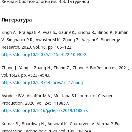
Химии и биотехнологии им. В.В. Тутуриной
Литература
Singh A., Prajapati P., Vyas S., Gaur V.K., Sindhu R., Binod P., Kumar
V., Singhania R.R., Awasthi M.K., Zhang Z., Varjani S. Bioenergy
Research, 2023, vol. 16, pp. 105–122.
https://doi.org/10.1007/s12155-022-10440-2
.
Zhang J., Yang J., Zhang H., Zhang Z., Zhang Y. BioResources, 2021,
vol. 16(2), pp. 4523–4543.
https://doi.org/10.15376/biores.16.2.Zhang
.
Ayodele B.V., Alsaffar M.A., Mustapa S.I. Journal of Cleaner
Production, 2020, vol. 245, 118857.
https://doi.org/10.1016/j.jclepro.2019.118857
.
Kumar B., Bhardwaj N., Agrawal K., Chaturvedi V., Verma P. Fuel
Processing Technology, 2020, vol. 199, 106244.