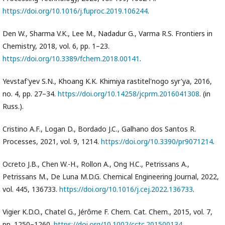
https://doi.org/10.1016/j.fuproc.2019.106244
.
Den W., Sharma V.K., Lee M., Nadadur G., Varma R.S. Frontiers in
Chemistry, 2018, vol. 6, pp. 1–23.
https://doi.org/10.3389/fchem.2018.00141
.
Yevstaf'yev S.N., Khoang K.K. Khimiya rastitel'nogo syr'ya, 2016,
no. 4, pp. 27–34.
https://doi.org/10.14258/jcprm.2016041308
. (in
Russ.).
Cristino A.F., Logan D., Bordado J.C., Galhano dos Santos R.
Processes, 2021, vol. 9, 1214.
https://doi.org/10.3390/pr9071214
.
Ocreto J.B., Chen W.-H., Rollon A., Ong H.C., Petrissans A.,
Petrissans M., De Luna M.D.G. Chemical Engineering Journal, 2022,
vol. 445, 136733.
https://doi.org/10.1016/j.cej.2022.136733
.
Vigier K.D.O., Chatel G., Jérôme F. Chem. Cat. Chem., 2015, vol. 7,
pp. 1250–1260.
https://doi.org/10.1002/cctc.201500134
.