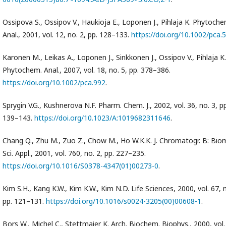
Ossipova S., Ossipov V., Haukioja E., Loponen J., Pihlaja K. Phytoche
Anal., 2001, vol. 12, no. 2, pp. 128–133.
https://doi.org/10.1002/pca.
Karonen M., Leikas A., Loponen J., Sinkkonen J., Ossipov V., Pihlaja K.
Phytochem. Anal., 2007, vol. 18, no. 5, pp. 378–386.
https://doi.org/10.1002/pca.992
.
Sprygin V.G., Kushnerova N.F. Pharm. Chem. J., 2002, vol. 36, no. 3, pp
139–143.
https://doi.org/10.1023/A:1019682311646
.
Chang Q., Zhu M., Zuo Z., Chow M., Ho W.K.K. J. Chromatogr. B: Bio
Sci. Appl., 2001, vol. 760, no. 2, pp. 227–235.
https://doi.org/10.1016/S0378-4347(01)00273-0
.
Kim S.H., Kang K.W., Kim K.W., Kim N.D. Life Sciences, 2000, vol. 67, n
pp. 121–131.
https://doi.org/10.1016/s0024-3205(00)00608-1
.
Bors W., Michel C., Stettmaier K. Arch. Biochem. Biophys., 2000, vol.