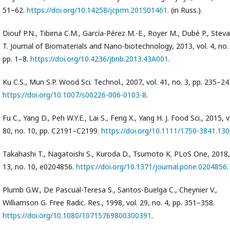
51–62.
https://doi.org/10.14258/jcprm.201501461
. (in Russ.).
Diouf P.N., Tibirna C.M., García-Pérez M.-E., Royer M., Dubé P., Stev
T. Journal of Biomaterials and Nano-biotechnology, 2013, vol. 4, no.
pp. 1–8.
https://doi.org/10.4236/jbnb.2013.43A001
.
Ku C.S., Mun S.P. Wood Sci. Technol., 2007, vol. 41, no. 3, pp. 235–24
https://doi.org/10.1007/s00226-006-0103-8
.
Fu C., Yang D., Peh W.Y.E., Lai S., Feng X., Yang H. J. Food Sci., 2015, v
80, no. 10, pp. C2191–C2199.
https://doi.org/10.1111/1750-3841.13
Takahashi T., Nagatoishi S., Kuroda D., Tsumoto K. PLoS One, 2018, 
13, no. 10, e0204856.
https://doi.org/10.1371/journal.pone.0204856
.
Plumb G.W., De Pascual-Teresa S., Santos-Buelga C., Cheynier V.,
Williamson G. Free Radic. Res., 1998, vol. 29, no. 4, pp. 351–358.
https://doi.org/10.1080/10715769800300391
.