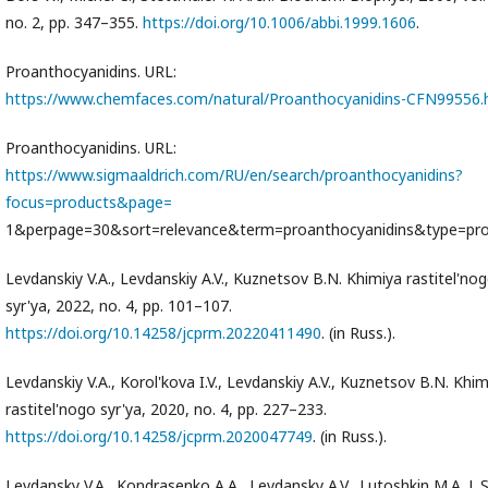
no. 2, pp. 347–355.
https://doi.org/10.1006/abbi.1999.1606
.
Proanthocyanidins. URL:
https://www.chemfaces.com/natural/Proanthocyanidins-CFN99556.
Proanthocyanidins. URL:
https://www.sigmaaldrich.com/RU/en/search/proanthocyanidins?
focus=products&page=
1&perpage=30&sort=relevance&term=proanthocyanidins&type=pro
Levdanskiy V.A., Levdanskiy A.V., Kuznetsov B.N. Khimiya rastitel'no
syr'ya, 2022, no. 4, pp. 101–107.
https://doi.org/10.14258/jcprm.20220411490
. (in Russ.).
Levdanskiy V.A., Korol'kova I.V., Levdanskiy A.V., Kuznetsov B.N. Khi
rastitel'nogo syr'ya, 2020, no. 4, pp. 227–233.
https://doi.org/10.14258/jcprm.2020047749
. (in Russ.).
Levdansky V.A., Kondrasenko A.A., Levdansky A.V., Lutoshkin M.A. J. S