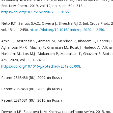
Fed. Univ. Chem., 2019, vol. 12, no. 4, pp. 604–613.
https://doi.org/10.17516/1998-2836-0155
.
Neto R.T., Santos S.A.O., Oliveira J., Silvestre A.J.D. Ind. Crops Prod., 
vol. 151, 112450.
https://doi.org/10.1016/j.indcrop.2020.112450
.
Amiri S., Dastghaib S., Ahmadi M., Mehrbod P., Khadem F., Behrouj H
Aghanoori M.-R., Machaj F., Ghamsari M., Rosik J., Hudecki A., Afkham
Hashemi M., Los M.J., Mokarram P., Madrakian T., Ghavami S. Biotec
Adv., 2020, vol. 38, 107409.
https://doi.org/10.1016/j.biotechadv.2019.06.008
.
Patent 2363486 (RU). 2009. (in Russ.).
Patent 2367460 (RU). 2009. (in Russ.).
Patent 2381031 (RU). 2010. (in Russ.).
Deyneko I.P., Faustova N.M. Khimiya rastitel'nogo syr'ya, 2015, no. 1