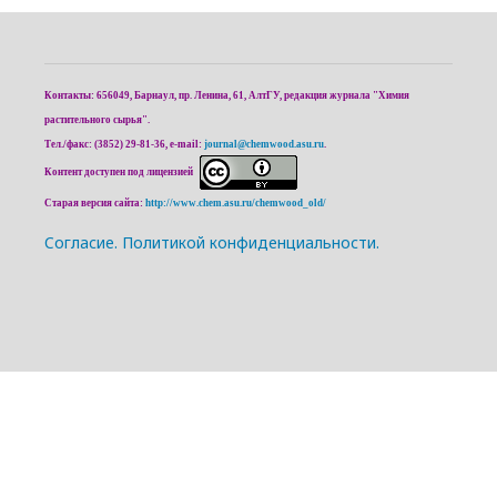
Контакты: 656049, Барнаул, пр. Ленина, 61, АлтГУ, редакция журнала "Химия
растительного сырья".
Тел./факс: (3852) 29-81-36, e-mail:
journal@chemwood.asu.ru
.
Контент доступен под лицензией
Старая версия сайта:
http://www.chem.asu.ru/chemwood_old/
Cогласие.
Политикой конфиденциальности.