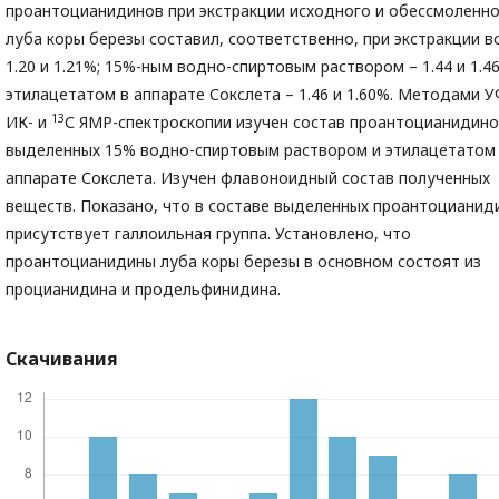
проантоцианидинов при экстракции исходного и обессмоленн
луба коры березы составил, соответственно, при экстракции 
1.20 и 1.21%; 15%-ным водно-спиртовым раствором – 1.44 и 1.4
этилацетатом в аппарате Сокслета – 1.46 и 1.60%. Методами У
13
ИК- и
С ЯМР-спектроскопии изучен состав проантоцианидино
выделенных 15% водно-спиртовым раствором и этилацетатом
аппарате Сокслета. Изучен флавоноидный состав полученных
веществ. Показано, что в составе выделенных проантоцианид
присутствует галлоильная группа. Установлено, что
проантоцианидины луба коры березы в основном состоят из
процианидина и продельфинидина.
Скачивания