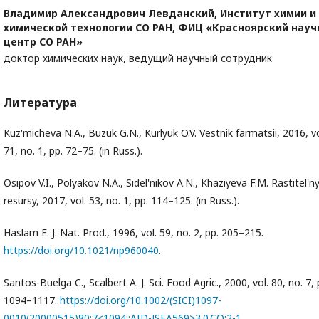
Владимир Александрович Левданский,
Институт химии и
химической технологии СО РАН, ФИЦ «Красноярский нау
центр СО РАН»
доктор химических наук, ведущий научный сотрудник
Литература
Kuz'micheva N.A., Buzuk G.N., Kurlyuk O.V. Vestnik farmatsii, 2016, vo
71, no. 1, pp. 72–75. (in Russ.).
Osipov V.I., Polyakov N.A., Sidel'nikov A.N., Khaziyeva F.M. Rastitel'n
resursy, 2017, vol. 53, no. 1, pp. 114–125. (in Russ.).
Haslam E. J. Nat. Prod., 1996, vol. 59, no. 2, pp. 205–215.
https://doi.org/10.1021/np960040
.
Santos-Buelga C., Scalbert A. ‎J. Sci. Food Agric., 2000, vol. 80, no. 7, 
1094–1117.
https://doi.org/10.1002/(SICI)1097-
0010(20000515)80:7<1094::AID-JSFA569>3.0.CO;2-1
.