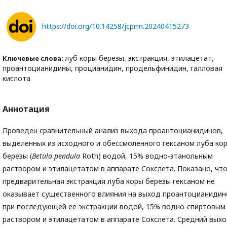
https://doi.org/10.14258/jcprm.20240415273
луб коры березы, экстракция, этилацетат,
Ключевые слова:
проантоцианидины, процианидин, продельфинидин, галловая
кислота
Аннотация
Проведен сравнительный анализ выхода проантоцианидинов,
выделенных из исходного и обессмоленного гексаном луба ко
березы (
Betula
pendula
Roth) водой, 15% водно-этанольным
раствором и этилацетатом в аппарате Сокслета. Показано, чт
предварительная экстракция луба коры березы гексаном не
оказывает существенного влияния на выход проантоцианидин
при последующей ее экстракции водой, 15% водно-спиртовым
раствором и этилацетатом в аппарате Сокслета. Средний вых