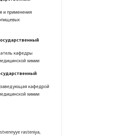
я и применения
ропищевых
государственный
ватель кафедры
медицинской химии
осударственный
, заведующая кафедрой
медицинской химии
arstvennyye rasteniya,