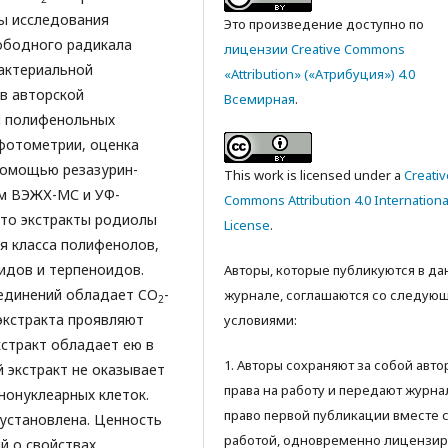
ны исследования
Это произведение доступно по
ободного радикала
лицензии Creative Commons
бактериальной
«Attribution» («Атрибуция») 4.0
в авторской
Всемирная
.
я полифенольных
фотометрии, оценка
помощью резазурин-
This work is licensed under a
Creativ
ом ВЭЖХ-МС и УФ-
Commons Attribution 4.0 Internationa
что экстракты родиолы
License
.
я класса полифенолов,
идов и терпеноидов.
Авторы, которые публикуются в д
единений обладает CO
-
журнале, соглашаются со следую
2
 экстракта проявляют
условиями:
кстракт обладает ею в
1. Авторы сохраняют за собой авт
 экстракт не оказывает
права на работу и передают журна
нонуклеарных клеток.
право первой публикации вместе 
 установлена. Ценность
работой, одновременно лицензир
й о свойствах