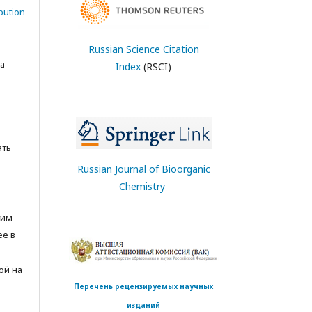
bution
Russian Science Citation
а
Index
(RSCI)
ать
Russian Journal of Bioorganic
Chemistry
тим
ее в
ой на
Перечень рецензируемых научных
изданий