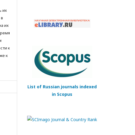
ь их
 в
на их
время
м
сти к
же к
List of Russian journals indexed
in Scopus