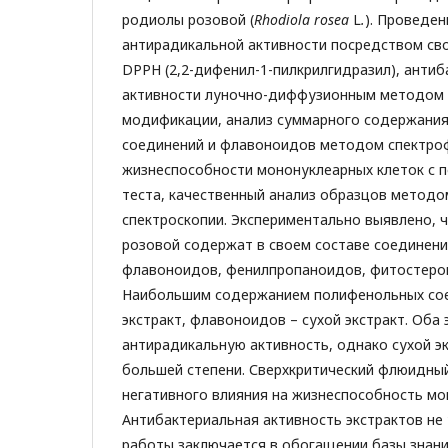
родиолы розовой (
Rhodiola
rosea
L
.
). Проведе
антирадикальной активности посредством св
DPPH (2,2-дифенил-1-пилкрилгидразил), анти
активности луночно-диффузионным методом 
модификации, анализ суммарного содержани
соединений и флавоноидов методом спектро
жизнеспособности мононуклеарных клеток с 
теста, качественный анализ образцов метод
спектроскопии. Экспериментально выявлено, 
розовой содержат в своем составе соединени
флавоноидов, фенилпропаноидов, фитостеро
Наибольшим содержанием полифенольных со
экстракт, флавоноидов – сухой экстракт. Оба
антирадикальную активность, однако сухой э
большей степени. Сверхкритический флюидный
негативного влияния на жизнеспособность мо
Антибактериальная активность экстрактов не
работы заключается в обогащении базы знани