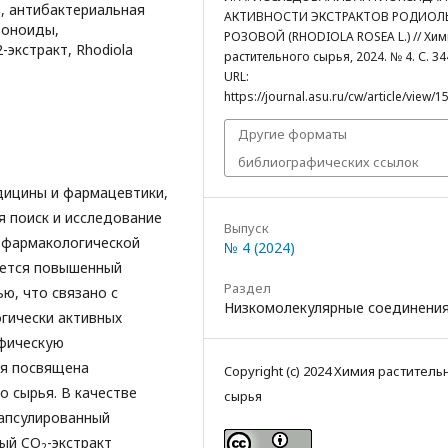
, антибактериальная
АКТИВНОСТИ ЭКСТРАКТОВ РОДИОЛ
воноиды,
РОЗОВОЙ (RHODIOLA ROSEA L.) // Хим
-экстракт, Rhodiola
растительного сырья, 2024. № 4. С. 34
URL:
https://journal.asu.ru/cw/article/view/1
Другие форматы
библиографических ссылок
дицины и фармацевтики,
 поиск и исследование
Выпуск
 фармакологической
№ 4 (2024)
ается повышенный
Раздел
ю, что связано с
Низкомолекулярные соединени
гически активных
ифическую
ья посвящена
Copyright (c) 2024 Химия раститель
о сырья. В качестве
сырья
капсулированный
ный CO
-экстракт
2