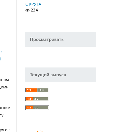
ОКРУГА
234
Просматривать
e
l
Текущий выпуск
анном
щими
орские
лу
с
уя ее