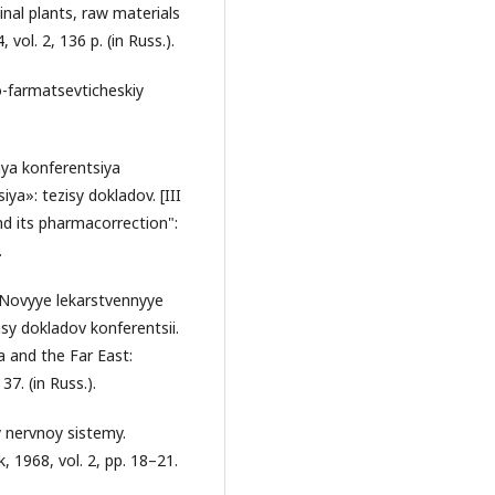
inal plants, raw materials
vol. 2, 136 p. (in Russ.).
o-farmatsevticheskiy
aya konferentsiya
ya»: tezisy dokladov. [III
nd its pharmacorrection":
.
. Novyye lekarstvennyye
isy dokladov konferentsii.
a and the Far East:
7. (in Russ.).
y nervnoy sistemy.
 1968, vol. 2, pp. 18–21.