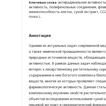
антирадикальная активность
Ключевые слова:
активность, полифенольные соединения, фла
жизнеспособность клеток, сухой экстракт, CO2
rоsea L.
Аннотация
Одними из актуальных задач современной ме
а также химической промышленности являются
природных источников веществ, обладающих
активностью. В рамках данных задач наблюд
интерес к лекарственному растительному сырь
содержанием в нем богатого комплекса биоло
веществ, многие из которых проявляют спец
фармакологическую активность. Данная стат
комплексному изучению свойств растительног
объектов исследования использовали сухой 
пищевой экстракт и сверхкритический флюид