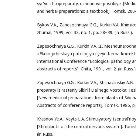
syr'ye i fitopreparaty: uchebnoye posobiye. [Medic
and herbal preparations: a textbook]. Tomsk, 2004, 
Bykov V.A., Zapesochnaya G.G., Kurkin V.A. Khimik
zhurnal, 1999, vol. 33, no. 1, pp. 28–39. (in Russ.).
Zapesochnaya G.G., Kurkin V.A. III Mezhdunarodn
«Ekologicheskaya patologiya i yeye farma-korrektsi
International Conference "Ecological pathology a
abstracts of reports]. Chita, 1991, vol. 2. (in Russ.)
Zapesochnaya G.G., Kurkin V.A., Shchavlinskiy A.N
preparaty iz rasteniy Sibiri i Dal'nego Vostoka: Tez
[New medicinal preparations from plants of Siberi
Abstracts of conference reports]. Tomsk, 1986, p. 3
Krasnov Ye.A., Veyts L.A. Stimulyatory tsentral'no
[Stimulants of the central nervous system]. Tomsk,
(in Russ.).