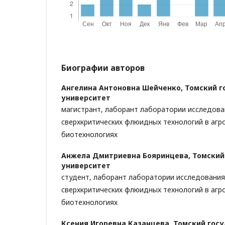
Биографии авторов
Ангелина Антоновна Шейченко,
Томский г
университет
магистрант, лаборант лаборатории исследова
сверхкритических флюидных технологий в аг
биотехнологиях
Анжела Дмитриевна Бояринцева,
Томский
университет
студент, лаборант лаборатории исследования
сверхкритических флюидных технологий в аг
биотехнологиях
Ксения Игоревна Казанцева,
Томский гос