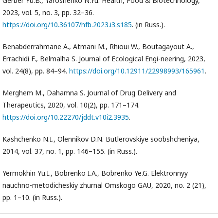
Gerber Yu.B., Yaroshenko N.Yu. Health, Food & Biotechnology,
2023, vol. 5, no. 3, pp. 32–36.
https://doi.org/10.36107/hfb.2023.i3.s185
. (in Russ.).
Benabderrahmane A., Atmani M., Rhioui W., Boutagayout A.,
Errachidi F., Belmalha S. Journal of Ecological Engi-neering, 2023,
vol. 24(8), pp. 84–94.
https://doi.org/10.12911/22998993/165961
.
Merghem M., Dahamna S. Journal of Drug Delivery and
Therapeutics, 2020, vol. 10(2), pp. 171–174.
https://doi.org/10.22270/jddt.v10i2.3935
.
Kashchenko N.I., Olennikov D.N. Butlerovskiye soobshcheniya,
2014, vol. 37, no. 1, pp. 146–155. (in Russ.).
Yermokhin Yu.I., Bobrenko I.A., Bobrenko Ye.G. Elektronnyy
nauchno-metodicheskiy zhurnal Omskogo GAU, 2020, no. 2 (21),
pp. 1–10. (in Russ.).