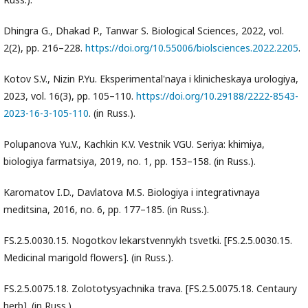
Dhingra G., Dhakad P., Tanwar S. Biological Sciences, 2022, vol.
2(2), pp. 216–228.
https://doi.org/10.55006/biolsciences.2022.2205
.
Kotov S.V., Nizin P.Yu. Eksperimental'naya i klinicheskaya urologiya,
2023, vol. 16(3), pp. 105–110.
https://doi.org/10.29188/2222-8543-
2023-16-3-105-110
. (in Russ.).
Polupanova Yu.V., Kachkin K.V. Vestnik VGU. Seriya: khimiya,
biologiya farmatsiya, 2019, no. 1, pp. 153–158. (in Russ.).
Karomatov I.D., Davlatova M.S. Biologiya i integrativnaya
meditsina, 2016, no. 6, pp. 177–185. (in Russ.).
FS.2.5.0030.15. Nogotkov lekarstvennykh tsvetki. [FS.2.5.0030.15.
Medicinal marigold flowers]. (in Russ.).
FS.2.5.0075.18. Zolototysyachnika trava. [FS.2.5.0075.18. Centaury
herb]. (in Russ.).