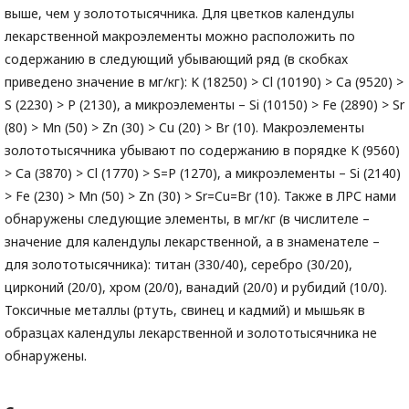
выше, чем у золототысячника. Для цветков календулы
лекарственной макроэлементы можно расположить по
содержанию в следующий убывающий ряд (в скобках
приведено значение в мг/кг): K (18250) > Cl (10190) > Ca (9520) >
S (2230) > P (2130), а микроэлементы – Si (10150) > Fe (2890) > Sr
(80) > Mn (50) > Zn (30) > Cu (20) > Br (10). Макроэлементы
золототысячника убывают по содержанию в порядке K (9560)
> Са (3870) > Cl (1770) > S=P (1270), а микроэлементы – Si (2140)
> Fe (230) > Mn (50) > Zn (30) > Sr=Cu=Br (10). Также в ЛРС нами
обнаружены следующие элементы, в мг/кг (в числителе –
значение для календулы лекарственной, а в знаменателе –
для золототысячника): титан (330/40), серебро (30/20),
цирконий (20/0), хром (20/0), ванадий (20/0) и рубидий (10/0).
Токсичные металлы (ртуть, свинец и кадмий) и мышьяк в
образцах календулы лекарственной и золототысячника не
обнаружены.