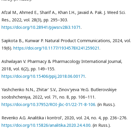
Afzal M., Ahmed E., Sharif A., Khan I.H., Javaid A. Pak. J. Weed Sci.
Res., 2022, vol. 28(3), pp. 295–303.
https://doi.org/10.28941/pjwsr.v28i3.1071
.
Sapkota B., Kunwar P. Natural Product Communications, 2024, vol.
19(6).
https://doi.org/10.1177/1934578X241259021
.
Ashwlayan V. Pharmacy & Pharmacology International Journal,
2018, vol. 6(2), pp. 149–155.
https://doi.org/10.15406/ppij.2018.06.00171
.
Yashchenko N.N., Zhitar' S.V., Zinov'yeva Ye.G. Butlerovskiye
soobshcheniya, 2022, vol. 71, no. 8, pp. 106–111.
https://doi.org/10.37952/ROI-jbc-01/22-71-8-106
. (in Russ.).
Revenko A.G. Analitika i kontrol', 2020, vol. 24, no. 4, pp. 236–276.
https://doi.org/10.15826/analitika.2020.24.4.00
. (in Russ.).