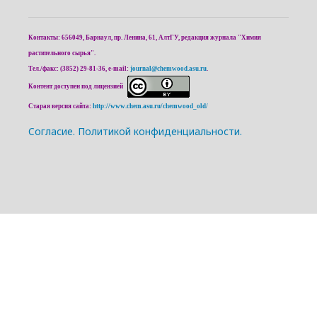
Контакты: 656049, Барнаул, пр. Ленина, 61, АлтГУ, редакция журнала "Химия
растительного сырья".
Тел./факс: (3852) 29-81-36, e-mail:
journal@chemwood.asu.ru
.
Контент доступен под лицензией
Старая версия сайта:
http://www.chem.asu.ru/chemwood_old/
Cогласие.
Политикой конфиденциальности.