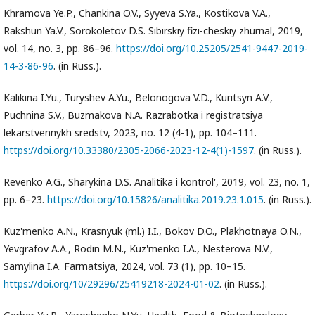
Khramova Ye.P., Chankina O.V., Syyeva S.Ya., Kostikova V.A.,
Rakshun Ya.V., Sorokoletov D.S. Sibirskiy fizi-cheskiy zhurnal, 2019,
vol. 14, no. 3, pp. 86–96.
https://doi.org/10.25205/2541-9447-2019-
14-3-86-96
. (in Russ.).
Kalikina I.Yu., Turyshev A.Yu., Belonogova V.D., Kuritsyn A.V.,
Puchnina S.V., Buzmakova N.A. Razrabotka i registratsiya
lekarstvennykh sredstv, 2023, no. 12 (4-1), pp. 104–111.
https://doi.org/10.33380/2305-2066-2023-12-4(1)-1597
. (in Russ.).
Revenko A.G., Sharykina D.S. Analitika i kontrol', 2019, vol. 23, no. 1,
pp. 6–23.
https://doi.org/10.15826/analitika.2019.23.1.015
. (in Russ.).
Kuz'menko A.N., Krasnyuk (ml.) I.I., Bokov D.O., Plakhotnaya O.N.,
Yevgrafov A.A., Rodin M.N., Kuz'menko I.A., Nesterova N.V.,
Samylina I.A. Farmatsiya, 2024, vol. 73 (1), pp. 10–15.
https://doi.org/10/29296/25419218-2024-01-02
. (in Russ.).