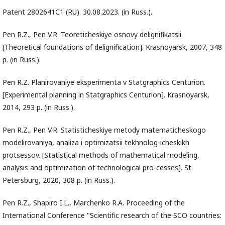
Patent 2802641С1 (RU). 30.08.2023. (in Russ.).
Pen R.Z., Pen V.R. Teoreticheskiye osnovy delignifikatsii.
[Theoretical foundations of delignification]. Krasnoyarsk, 2007, 348
p. (in Russ.).
Pen R.Z. Planirovaniye eksperimenta v Statgraphics Centurion.
[Experimental planning in Statgraphics Centurion]. Krasnoyarsk,
2014, 293 p. (in Russ.).
Pen R.Z., Pen V.R. Statisticheskiye metody matematicheskogo
modelirovaniya, analiza i optimizatsii tekhnolog-icheskikh
protsessov. [Statistical methods of mathematical modeling,
analysis and optimization of technological pro-cesses]. St.
Petersburg, 2020, 308 p. (in Russ.).
Pen R.Z., Shapiro I.L., Marchenko R.A. Proceeding of the
International Conference "Scientific research of the SCO countries: