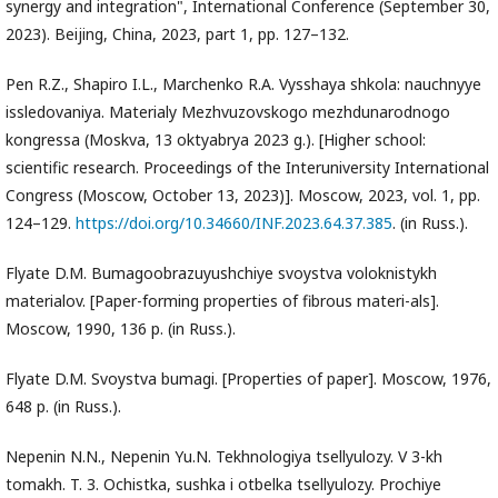
synergy and integration", International Conference (September 30,
2023). Beijing, China, 2023, part 1, pp. 127–132.
Pen R.Z., Shapiro I.L., Marchenko R.A. Vysshaya shkola: nauchnyye
issledovaniya. Materialy Mezhvuzovskogo mezhdunarodnogo
kongressa (Moskva, 13 oktyabrya 2023 g.). [Higher school:
scientific research. Proceedings of the Interuniversity International
Congress (Moscow, October 13, 2023)]. Moscow, 2023, vol. 1, pp.
124–129.
https://doi.org/10.34660/INF.2023.64.37.385
. (in Russ.).
Flyate D.M. Bumagoobrazuyushchiye svoystva voloknistykh
materialov. [Paper-forming properties of fibrous materi-als].
Moscow, 1990, 136 p. (in Russ.).
Flyate D.M. Svoystva bumagi. [Properties of paper]. Moscow, 1976,
648 p. (in Russ.).
Nepenin N.N., Nepenin Yu.N. Tekhnologiya tsellyulozy. V 3-kh
tomakh. T. 3. Ochistka, sushka i otbelka tsellyulozy. Prochiye