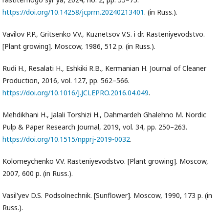
https://doi.org/10.14258/jcprm.20240213401
. (in Russ.).
Vavilov P.P., Gritsenko V.V., Kuznetsov V.S. i dr. Rasteniyevodstvo.
[Plant growing]. Moscow, 1986, 512 p. (in Russ.).
Rudi H., Resalati H., Eshkiki R.B., Kermanian H. Journal of Cleaner
Production, 2016, vol. 127, pp. 562–566.
https://doi.org/10.1016/J.JCLEPRO.2016.04.049
.
Mehdikhani H., Jalali Torshizi H., Dahmardeh Ghalehno M. Nordic
Pulp & Paper Research Journal, 2019, vol. 34, pp. 250–263.
https://doi.org/10.1515/npprj-2019-0032
.
Kolomeychenko V.V. Rasteniyevodstvo. [Plant growing]. Moscow,
2007, 600 p. (in Russ.).
Vasil'yev D.S. Podsolnechnik. [Sunflower]. Moscow, 1990, 173 p. (in
Russ.).