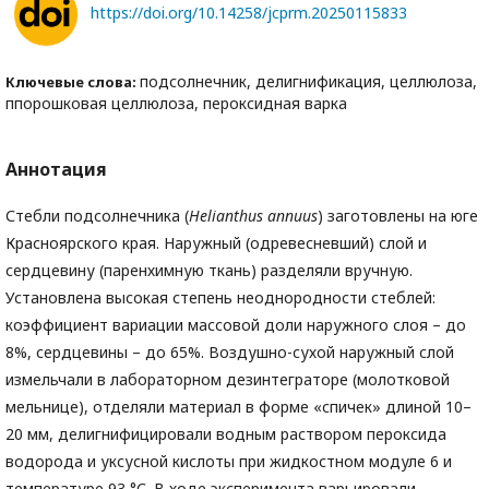
https://doi.org/10.14258/jcprm.20250115833
подсолнечник, делигнификация, целлюлоза,
Ключевые слова:
ппорошковая целлюлоза, пероксидная варка
Аннотация
Стебли подсолнечника (
Helianthus
annuus
) заготовлены на юге
Красноярского края. Наружный (одревесневший) слой и
сердцевину (паренхимную ткань) разделяли вручную.
Установлена высокая степень неоднородности стеблей:
коэффициент вариации массовой доли наружного слоя – до
8%, сердцевины – до 65%. Воздушно-сухой наружный слой
измельчали в лабораторном дезинтеграторе (молотковой
мельнице), отделяли материал в форме «спичек» длиной 10–
20 мм, делигнифицировали водным раствором пероксида
водорода и уксусной кислоты при жидкостном модуле 6 и
температуре 93 °С. В ходе эксперимента варьировали