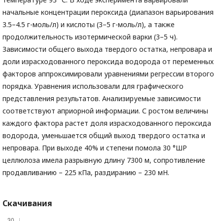
начальные концентрации пероксида (диапазон варьирования
3.5–4.5 г-моль/л) и кислоты (3–5 г-моль/л), а также
продолжительность изотермической варки (3–5 ч).
Зависимости общего выхода твердого остатка, непровара и
доли израсходованного пероксида водорода от переменных
факторов аппроксимировали уравнениями регрессии второго
порядка. Уравнения использовали для графического
представления результатов. Анализируемые зависимости
соответствуют априорной информации. С ростом величины
каждого фактора растет доля израсходованного пероксида
водорода, уменьшается общий выход твердого остатка и
непровара. При выходе 40% и степени помола 30 °ШР
целлюлоза имела разрывную длину 7300 м, сопротивление
продавливанию – 225 кПа, раздиранию – 230 мН.
Скачивания