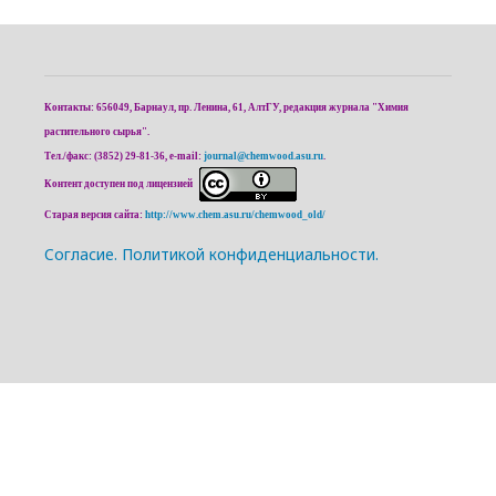
Контакты: 656049, Барнаул, пр. Ленина, 61, АлтГУ, редакция журнала "Химия
растительного сырья".
Тел./факс: (3852) 29-81-36, e-mail:
journal@chemwood.asu.ru
.
Контент доступен под лицензией
Старая версия сайта:
http://www.chem.asu.ru/chemwood_old/
Cогласие.
Политикой конфиденциальности.