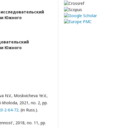
-исследовательский
ии Южного
довательский
ии Южного
ova N.V., Moskvicheva Ye.V.,
kholoda, 2021, no. 2, pp.
20-2-64-72
. (in Russ.).
nnost', 2018, no. 11, pp.