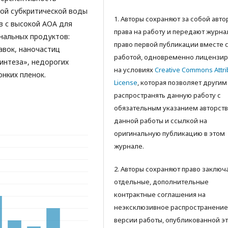
той субкритической воды
1. Авторы сохраняют за собой авт
ов с высокой АОА для
права на работу и передают журна
нальных продуктов:
право первой публикации вместе 
авок, наночастиц
работой, одновременно лицензир
синтеза», недорогих
на условиях
Creative Commons Attri
нких пленок.
License
, которая позволяет другим
распространять данную работу с
обязательным указанием авторств
данной работы и ссылкой на
оригинальную публикацию в этом
журнале.
2. Авторы сохраняют право заключ
отдельные, дополнительные
контрактные соглашения на
неэксклюзивное распространение
версии работы, опубликованной э