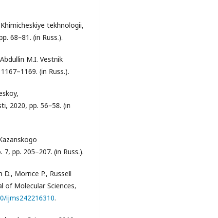
: Khimicheskiye tekhnologii,
p. 68–81. (in Russ.).
Abdullin M.I. Vestnik
 1167–1169. (in Russ.).
eskoy,
, 2020, pp. 56–58. (in
k Kazanskogo
 7, pp. 205–207. (in Russ.).
 D., Morrice P., Russell
al of Molecular Sciences,
390/ijms242216310
.