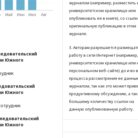
журналом (например, разместить 
университетском хранилище или
опубликовать ее в книге), со ссылк
оригинальную публикацию в этом
журнале.
3. Авторам разрешается размещат
ледовательский
работу в сети Интернет (например,
ии Южного
университетском хранилище или 
персональном веб-сайте) до и во 
рудник
процесса рассмотрения ее данны
едовательский
журналом, так как это может приве
ии Южного
продуктивному обсуждению, а так
большему количеству ссылок на
сотрудник
данную опубликованную работу.
следовательский
ии Южного