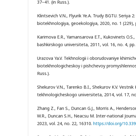
37–41. (in Russ.).
Klintsevich V.N., Flyurik Ye.A. Trudy BGTU. Seriya 2
biotekhnologiya, geoekologiya, 2020, no. 1 (229), p
Karimova E.R., Yamansarova E.T., Kukovinets O.S., 
bashkirskogo universiteta, 2011, vol. 16, no. 4, pp.
Urazova Ya.V. Tekhnologii i oborudovaniye khimich
biotekhnologicheskoy i pishchevoy promyshlennosti
Russ.).
Shekurov V.N., Tarenko B.I., Shekurov K.V. Vestni
tekhnologicheskogo universiteta, 2014, vol. 17, no.
Zhang Z., Fan S., Duncan G.J., Morris A., Henderson
W.R., Duncan S.H., Neacsu M. Inter-national Journ
2023, vol. 24, no. 22, 16310.
https://doi.org/10.3