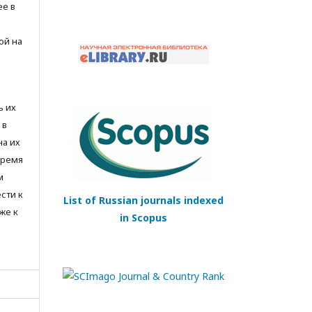
ее в
ой на
ь их
 в
на их
время
м
сти к
List of Russian journals indexed
же к
in Scopus