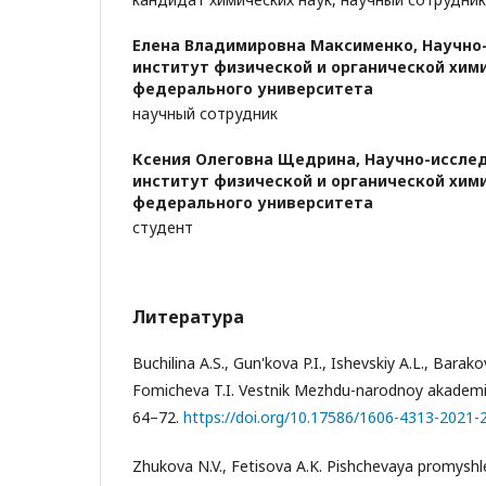
Елена Владимировна Максименко,
Научно
институт физической и органической хим
федерального университета
научный сотрудник
Ксения Олеговна Щедрина,
Научно-иссле
институт физической и органической хим
федерального университета
студент
Литература
Buchilina A.S., Gun'kova P.I., Ishevskiy A.L., Barak
Fomicheva T.I. Vestnik Mezhdu-narodnoy akademii 
64–72.
https://doi.org/10.17586/1606-4313-2021-
Zhukova N.V., Fetisova A.K. Pishchevaya promyshle