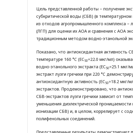
Цель представленной работы – получение экс
субкритической воды (СБВ) (в температурном 
из отходов агропромышленного комплекса – л
(ЛГП) для оценки их АОА и сравнения с АОА эк
традиционным методом водно-этанольной экс
Показано, что антиоксидантная активность С
температуре 160 °C (EC
=22.0 мкг/мл) оказыв
50
водно-этанольного экстракта (EC
=25.1 мкг/м
50
экстракт лузги гречихи при 220 °C демонстри
антиоксидантную активность (EC
=18.2 мкг/м
50
экстрактов. Продемонстрировано, что антиок
СБВ-экстрактов лузги гречихи зависит от темп
уменьшения диэлектрической проницаемости 
ионизации СБВ) и, в целом, коррелирует с со
полифенольных соединений.
Представленные результаты демонстрируют п