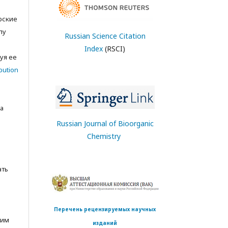
орские
лу
Russian Science Citation
с
Index
(RSCI)
уя ее
bution
а
Russian Journal of Bioorganic
Chemistry
ать
Перечень рецензируемых научных
тим
изданий