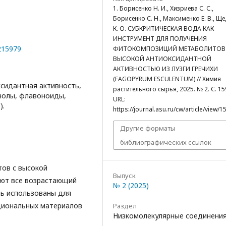
1. Борисенко Н. И., Хизриева С. С.,
Борисенко С. Н., Максименко Е. В., Щ
К. О. СУБКРИТИЧЕСКАЯ ВОДА КАК
ИНСТРУМЕНТ ДЛЯ ПОЛУЧЕНИЯ
0215979
ФИТОКОМПОЗИЦИЙ МЕТАБОЛИТОВ
ВЫСОКОЙ АНТИОКСИДАНТНОЙ
АКТИВНОСТЬЮ ИЗ ЛУЗГИ ГРЕЧИХИ
(FAGOPYRUM ESCULENTUM) // Химия
ксидантная активность,
растительного сырья, 2025. № 2. С. 15
енолы, флавоноиды,
URL:
).
https://journal.asu.ru/cw/article/view/1
Другие форматы
библиографических ссылок
тов с высокой
Выпуск
ают все возрастающий
№ 2 (2025)
ть использованы для
циональных материалов
Раздел
Низкомолекулярные соединени