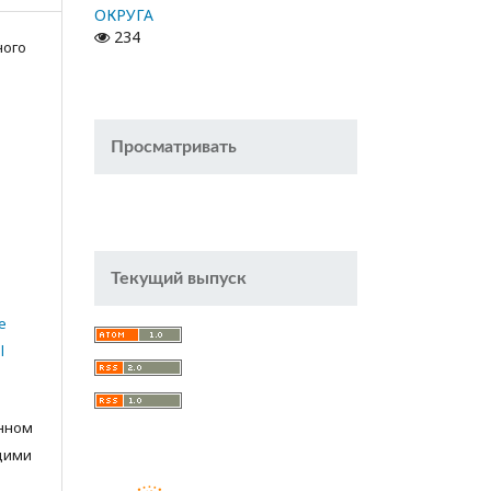
ОКРУГА
234
ного
Просматривать
Текущий выпуск
e
l
анном
щими