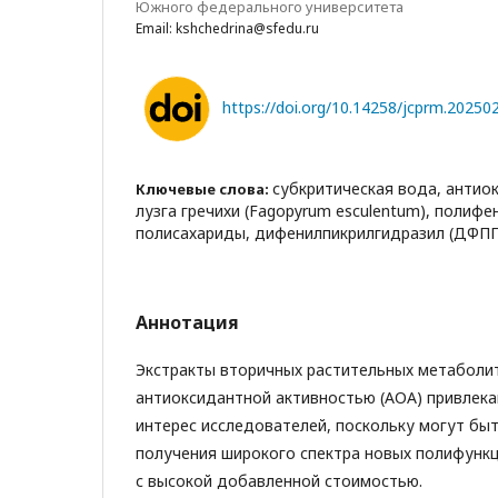
Южного федерального университета
Email: kshchedrina@sfedu.ru
https://doi.org/10.14258/jcprm.2025
субкритическая вода, антио
Ключевые слова:
лузга гречихи (Fagopyrum esculentum), полиф
полисахариды, дифенилпикрилгидразил (ДФПГ
Аннотация
Экстракты вторичных растительных метаболи
антиоксидантной активностью (АОА) привлек
интерес исследователей, поскольку могут бы
получения широкого спектра новых полифунк
с высокой добавленной стоимостью.