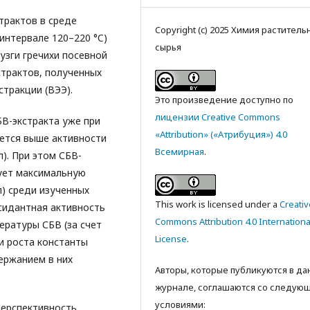
трактов в среде
Copyright (c) 2025 Химия раститель
интервале 120–220 °C)
сырья
узги гречихи посевной
страктов, полученных
тракции (ВЭЭ).
Это произведение доступно по
лицензии Creative Commons
БВ-экстракта уже при
«Attribution» («Атрибуция») 4.0
ается выше активности
Всемирная
.
л). При этом СБВ-
рует максимальную
л) среди изученных
This work is licensed under a
Creativ
сидантная активность
Commons Attribution 4.0 Internationa
ературы СБВ (за счет
License
.
и роста константы
держанием в них
Авторы, которые публикуются в д
журнале, соглашаются со следую
условиями:
ерспективность