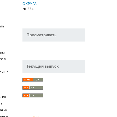
ОКРУГА
234
ать
Просматривать
тим
ее в
Текущий выпуск
ой на
ь их
 в
на их
время