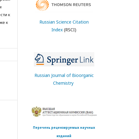
м
сти к
Russian Science Citation
же к
Index
(RSCI)
Russian Journal of Bioorganic
Chemistry
Перечень рецензируемых научных
изданий