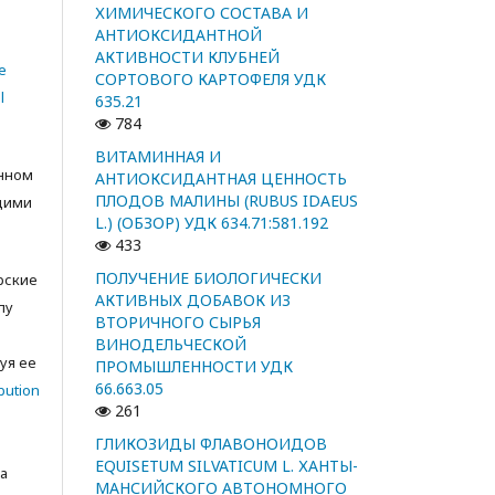
ХИМИЧЕСКОГО СОСТАВА И
АНТИОКСИДАНТНОЙ
АКТИВНОСТИ КЛУБНЕЙ
e
СОРТОВОГО КАРТОФЕЛЯ УДК
l
635.21
784
ВИТАМИННАЯ И
анном
АНТИОКСИДАНТНАЯ ЦЕННОСТЬ
ПЛОДОВ МАЛИНЫ (RUBUS IDAEUS
щими
L.) (ОБЗОР) УДК 634.71:581.192
433
ПОЛУЧЕНИЕ БИОЛОГИЧЕСКИ
орские
АКТИВНЫХ ДОБАВОК ИЗ
лу
ВТОРИЧНОГО СЫРЬЯ
с
ВИНОДЕЛЬЧЕСКОЙ
уя ее
ПРОМЫШЛЕННОСТИ УДК
66.663.05
bution
261
ГЛИКОЗИДЫ ФЛАВОНОИДОВ
EQUISETUM SILVATICUM L. ХАНТЫ-
а
МАНСИЙСКОГО АВТОНОМНОГО